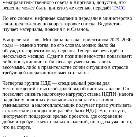
межправительственного совета в Киргизии, допустил, что
решение может быть принято уже осенью, передаёт
ТАСС
.
По его словам, нефтяные компании передали в министерство
свои предложения по корректировке списка. Ведомство
изучает материалы, пояснил г-н Сазанов.
В апреле замглавы Минфина называл ориентиром 2029–2030
годы — именно тогда, по его словам, можно было бы
обсуждать корректировку перечня. Теперь же речь идёт о
нескольких месяцах. Сдвиг в позиции ведомства показывает:
либо поступившие от бизнеса аргументы оказались
весомыми, либо в правительстве сочли ситуацию в отрасли
требующей оперативного вмешательства.
Четвертая группа НДД — специальный режим для
месторождений с высокой долей выработанных запасов. Он
позволяет снизить налоговую нагрузку: ставка НДПИ (налога
на добычу полезных ископаемых) для таких активов
уменьшается, а налогоплательщик получает право учитывать
фактические расходы при расчёте базы НДД. Это, по сути,
инструмент поддержки зрелых проектов, где сохранение
добычи требует значительных вложений, но отдача уже не та,
что на старте.