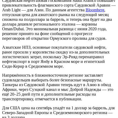
Саудовская нефтегазовая госкомпания Saudi Aramco повышает
привлекательность флагманского сорта Саудовской Аравии —
Arab Light — для Азии. По данным агентства
Bloomberg
,
отпускная цена для азиатского рынка на следующий месяц
снижена на полдоллара за баррель, и теперь она будет на два
доллара дешевле регионального эталона — корзины
Oman/Dubai. Это минимальная разница с июня 2020 года,
решение принято на фоне сообщений о прогрессе
переговоров об открытии Ормузского пролива для судов.
Азиатские НПЗ, основные покупатели саудовской нефти,
ранее просили у королевства скидку из-за дополнительных
логистических затрат, поскольку Эр-Рияд перенаправил
нефтеэкспорт в порт Янбу в Красном море и египетский
Сиди-Керир в Средиземном море.
Напряжённость в ближневосточном регионе заставляет
судовладельцев выбирать более безопасные маршруты.
Танкеры из Саудовской Аравии теперь идут в Азию в обход
Африки, через Суэцкий канал и мыс Доброй Надежды — это
ещё 20–25 дней пути и дополнительные расходы на
транспортировку, отмечается в публикации.
Для США цена на сентябрь упадёт на 1 доллар за баррель, для
Северо-Западной Европы и Средиземноморского региона —
на 3 доллара.