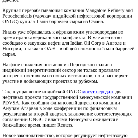
Крупная перерабатывающая компания Mangalore Refinery and
Petrochemicals («дочка» индийской нефтегазовой корпорации
ONGC) купила 1 млн баррелей сырья из Омана.
Индия уже обращалась к африканским углеводородам во
время ирано-американского конфликта. В мае агентство
сообщало о закупках нефти для Indian Oil Corp в Анголе и
Нигерии, а также в ОАЭ – в общей сложности 5 млн баррелей
сырья.
На фоне снижения поставок из Персидского залива
индийский энергетический сектор не только проявляет
интерес к поставкам из новых источников, но и расширяет
участие в добывающих проектах за рубежом.
Так, в управление индийской ONGC
могут передать
два
нефтяных проекта государственной венесуэльской компании
PDVSA. Как сообщил финансовый директор компании
Анупам Агарвал в ходе конференции по финансовым
результатам за второй квартал, заключение соответствующих
соглашений ONGC с властями Венесуэлы ожидается в
ближайшее время, пишет Reuters.
Новое законодательство, которое регулирует нефтегазовую