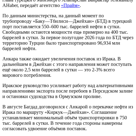
AHaber, передаёт агентство
«Прайм»
.
По данным министерства, на данный момент по
трубопроводу «Баку—Тбилиси—Джейхан» (БТД) в турецкий
порт поставляется 550–600 тыс. баррелей нефти в сутки.
Свободными остаются мощности ещ
примерно на 400 тыс.
е
баррелей в сутки. За первое полугодие 2026 года по БТД через
территорию Турции было транспортировано 96,934 млн
баррелей нефти.
Анкара также ожидает увеличения поставок из Ирака. В
дальнейшем в Джейхан с этого направления может поступать
ещё около 2,5 млн баррелей в сутки — это 2-3% всего
мирового потребления.
Иракское руководство усиливает работу над альтернативными
направлениями экспорта после перебоев в Персидском заливе
и остановки судоходства в Ормузском проливе.
В августе Багдад договорился с Анкарой о перекачке нефти из
Ирака по маршруту «Киркук—Джейхан». Соглашение
устанавливает минимальный объём транспортировки в 750
тыс. баррелей в сутки. В течение года стороны намерены
согласовать удвоение объёмов поставок.