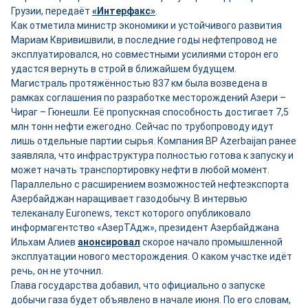
Грузии, передаёт
«Интерфакс»
.
Как отметила министр экономики и устойчивого развития
Мариам Квривишвили, в последние годы нефтепровод не
эксплуатировался, но совместными усилиями сторон его
удастся вернуть в строй в ближайшем будущем.
Магистраль протяжённостью 837 км была возведена в
рамках соглашения по разработке месторождений Азери –
Чираг – Гюнешли. Её пропускная способность достигает 7,5
млн тонн нефти ежегодно. Сейчас по трубопроводу идут
лишь отдельные партии сырья. Компания BP Azerbaijan ранее
заявляла, что инфраструктура полностью готова к запуску и
может начать транспортировку нефти в любой момент.
Параллельно с расширением возможностей нефтеэкспорта
Азербайджан наращивает газодобычу. В интервью
телеканалу Euronews, текст которого опубликовало
информагентство «АзерТАдж», президент Азербайджана
Ильхам Алиев
анонсировал
скорое начало промышленной
эксплуатации нового месторождения. О каком участке идёт
речь, он не уточнил.
Глава государства добавил, что официально о запуске
добычи газа будет объявлено в начале июня. По его словам,