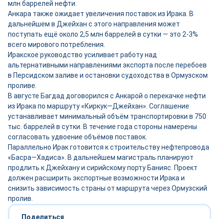
млн баррелей нефти.
Анкара также ожидает увеличения поставок из Ирака. В
дальнейшем в Джейхан с этого направления может
поступать ещё около 2,5 млн баррелей в сутки — это 2-3%
всего мирового потребления.
Иракское руководство усиливает работу над
альтернативными направлениями экспорта после перебоев
в Персидском заливе и остановки судоходства в Ормузском
проливе.
В августе Багдад договорился с Анкарой о перекачке нефти
из Ирака по маршруту «Киркук—Джейхан». Соглашение
устанавливает минимальный объём транспортировки в 750
тыс. баррелей в сутки. В течение года стороны намерены
согласовать удвоение объёмов поставок.
Параллельно Ирак готовится к строительству нефтепровода
«Басра—Хадиса». В дальнейшем магистраль планируют
продлить к Джейхану и сирийскому порту Банияс. Проект
должен расширить экспортные возможности Ирака и
снизить зависимость страны от маршрута через Ормузский
пролив.
Поделиться