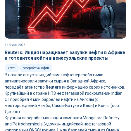
7 августа 2026
Reuters: Индия наращивает закупки нефти в Африке
и готовится войти в венесуэльские проекты
нефть
переработка нефти
В начале августа индийские нефтепереработчики
активизировали закупки сырья в Западной Африке,
передаёт агентство
Reuters
информацию своих источников.
Крупнейший в стране НПЗ нефтегазовой госкомпании Indian
Oil приобрёл 4 млн баррелей нефти из Анголы (с
месторождений Немба, Сакси-Батуке и Клов) и Конго (сорт
Джено).
Крупная перерабатывающая компания Mangalore Refinery
and Petrochemicals («дочка» индийской нефтегазовой
корпорации ONGC) купила 1 млн баррелей сырья из Омана.