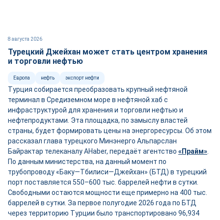
8 августа 2026
Турецкий Джейхан может стать центром хранения
и торговли нефтью
Европа
нефть
экспорт нефти
Турция собирается преобразовать крупный нефтяной
терминал в Средиземном море в нефтяной хаб с
инфраструктурой для хранения и торговли нефтью и
нефтепродуктами. Эта площадка, по замыслу властей
страны, будет формировать цены на энергоресурсы. Об этом
рассказал глава турецкого Минэнерго Альпарслан
Байрактар телеканалу AHaber, передаёт агентство
«Прайм»
.
По данным министерства, на данный момент по
трубопроводу «Баку—Тбилиси—Джейхан» (БТД) в турецкий
порт поставляется 550–600 тыс. баррелей нефти в сутки.
Свободными остаются мощности ещ
е
примерно на 400 тыс.
баррелей в сутки. За первое полугодие 2026 года по БТД
через территорию Турции было транспортировано 96,934