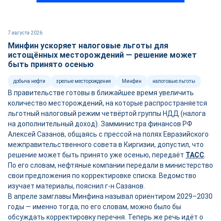
7 августа 2026
Минфин ускоряет налоговые льготы для
истощённых месторождений — решение может
быть принято осенью
добыча нефти
зрелые месторождения
Минфин
налоговые льготы
В правительстве готовы в ближайшее время увеличить
количество месторождений, на которые распространяется
льготный налоговый режим четвёртой группы НДД (налога
на дополнительный доход). Замминистра финансов РФ
Алексей Сазанов, общаясь с прессой на полях Евразийского
межправительственного совета в Киргизии, допустил, что
решение может быть принято уже осенью, передаёт
ТАСС
.
По его словам, нефтяные компании передали в министерство
свои предложения по корректировке списка. Ведомство
изучает материалы, пояснил г-н Сазанов.
В апреле замглавы Минфина называл ориентиром 2029–2030
годы — именно тогда, по его словам, можно было бы
обсуждать корректировку перечня. Теперь же речь идёт о