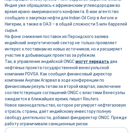
Индия уже обращалась к африканским углеводородам во
время ирано-американского конфликта. В мае агентство
сообщало о закупках нефти для Indian Oil Corp в Анголе и
Нигерии, а также в ОАЭ – в общей сложности 5 млн баррелей
сырья.
На фоне снижения поставок из Персидского залива
индийский энергетический сектор не только проявляет
интерес к поставкам из новых источников, но и расширяет
участие в добывающих проектах за рубежом.
Так, в управление индийской ONGC
могут передать
два
нефтяных проекта государственной венесуэльской
компании PDVSA. Как сообщил финансовый директор
компании Анупам Агарвал в ходе конференции по
финансовым результатам за второй квартал, заключение
соответствующих соглашений ONGC с властями Венесуэлы
ожидается в ближайшее время, пишет Reuters.
Новое законодательство, которое регулирует нефтегазовую
отрасль страны, даёт индийскому инвестору полную
свободу деятельности, добавил финдиректор ONGC. Прежде
работу ограничивали санкционные риски.