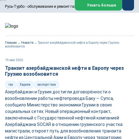
ООО «Русь-Турбо» занимается сервисом газовых и паровых
Узнать больше
Русь-Турбо - обслуживание и ремонт газовых паровых турбин
турбин, комплексным ремонтом, восстановлением,
техническим обслуживанием оборудования ТЭС,
зарубежных поршневых машин и компрессоров, которые
работают на нефтегазовых, нефтехимических,
металлургических и других предприятиях.
https://russturbo.ru/
Реклама. ООО «Русь-Турбо», ИНН 7802588950
Главная
→
Новости
→
Транзит азербайджанской нефти в Европу через Грузию
erid: F7NfYUJCUneVdwPs4znf
возобновится
Перейти на сайт
Закрыть
19 мая 2026
Транзит азербайджанской нефти в Европу через
Грузию возобновится
газ
Европа
экспорт газа
Азербайджан и Грузия достигли договорённости о
возобновлении работы нефтепровода Баку — Супса,
сообщило Министерство экономики Грузии в своих
социальных сетях. Новый операционный контракт,
заключённый с Государственной нефтяной компанией
Азербайджана SOCAR в отношении грузинского участка
магистрали, откроет путь для возобновления транзита
нефти из Центральной Азии в Европу через территорию