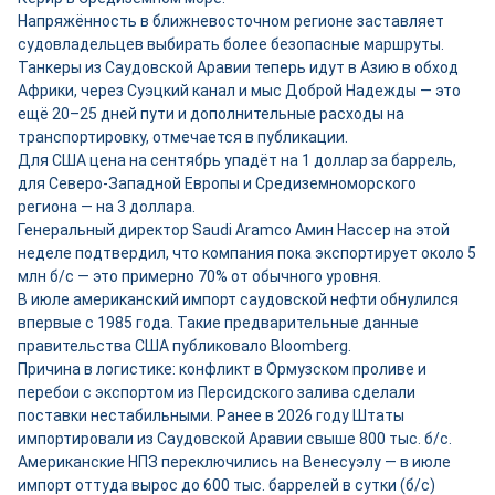
Напряжённость в ближневосточном регионе заставляет
судовладельцев выбирать более безопасные маршруты.
Танкеры из Саудовской Аравии теперь идут в Азию в обход
Африки, через Суэцкий канал и мыс Доброй Надежды — это
ещё 20–25 дней пути и дополнительные расходы на
транспортировку, отмечается в публикации.
Для США цена на сентябрь упадёт на 1 доллар за баррель,
для Северо-Западной Европы и Средиземноморского
региона — на 3 доллара.
Генеральный директор Saudi Aramco Амин Нассер на этой
неделе подтвердил, что компания пока экспортирует около 5
млн б/с — это примерно 70% от обычного уровня.
В июле американский импорт саудовской нефти обнулился
впервые с 1985 года. Такие предварительные данные
правительства США публиковало Bloomberg.
Причина в логистике: конфликт в Ормузском проливе и
перебои с экспортом из Персидского залива сделали
поставки нестабильными. Ранее в 2026 году Штаты
импортировали из Саудовской Аравии свыше 800 тыс. б/с.
Американские НПЗ переключились на Венесуэлу — в июле
импорт оттуда вырос до 600 тыс. баррелей в сутки (б/с)