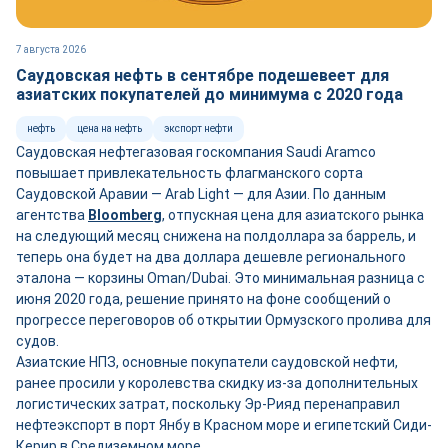
7 августа 2026
Саудовская нефть в сентябре подешевеет для
азиатских покупателей до минимума с 2020 года
нефть
цена на нефть
экспорт нефти
Саудовская нефтегазовая госкомпания Saudi Aramco
повышает привлекательность флагманского сорта
Саудовской Аравии — Arab Light — для Азии. По данным
агентства
Bloomberg
, отпускная цена для азиатского рынка
на следующий месяц снижена на полдоллара за баррель, и
теперь она будет на два доллара дешевле регионального
эталона — корзины Oman/Dubai. Это минимальная разница с
июня 2020 года, решение принято на фоне сообщений о
прогрессе переговоров об открытии Ормузского пролива для
судов.
Азиатские НПЗ, основные покупатели саудовской нефти,
ранее просили у королевства скидку из-за дополнительных
логистических затрат, поскольку Эр-Рияд перенаправил
нефтеэкспорт в порт Янбу в Красном море и египетский Сиди-
Керир в Средиземном море.