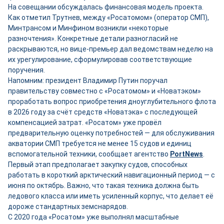
На совещании обсуждалась финансовая модель проекта.
Как отметил Трутнев, между «Росатомом» (оператор СМП),
Минтрансом и Минфином возникли «некоторые
разночтения». Конкретные детали разногласий не
раскрываются, но вице-премьер дал ведомствам неделю на
их урегулирование, сформулировав соответствующие
поручения.
Напомним: президент Владимир Путин поручал
правительству совместно с «Росатомом» и «Новатэком»
проработать вопрос приобретения дноуглубительного флота
в 2026 году за счёт средств «Новатэка» с последующей
компенсацией затрат. «Росатом» уже провёл
предварительную оценку потребностей — для обслуживания
акватории СМП требуется не менее 15 судов и единиц
вспомогательной техники, сообщает агентство
PortNews
.
Первый этап предполагает закупку судов, способных
работать в короткий арктический навигационный период — с
июня по октябрь. Важно, что такая техника должна быть
ледового класса или иметь усиленный корпус, что делает её
дороже стандартных земснарядов.
С 2020 года «Росатом» уже выполнял масштабные