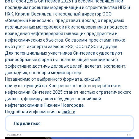
Во второй день Синтезиса 2025 на сессии, посвящённой
последним проектам модернизации и строительства НПЗ и
НХК, Кирилл Васильев, генеральный директор ООО
«Северный Ренессанс», представит доклад о передовых
изоляционных материалах и их использовании в процессе
возведения нефтеперерабатывающих предприятий и
нефтехимических объектов. Со своими проектами также
выступят эксперты из Бюро ESG, ООО «ИЭС» и другие.
Для потенциальных участников Синтезиса существуют
разнообразные форматы, позволяющие максимально
эффективно достичь деловых целей: делегат, экспонент,
докладчик, спонсор и медиапартнёр.
Независимо от выбранного формата, каждый
присутствующий на Конгрессе по нефтепереработке и
нефтехимии: Синтезис 2025 станет частью стратегического
диалога, формирующего будущее российской
нефтегазохимии в Нижнем Новгороде.
Подробная информация на
сайте
.
Поделиться
РЕКЛАМА