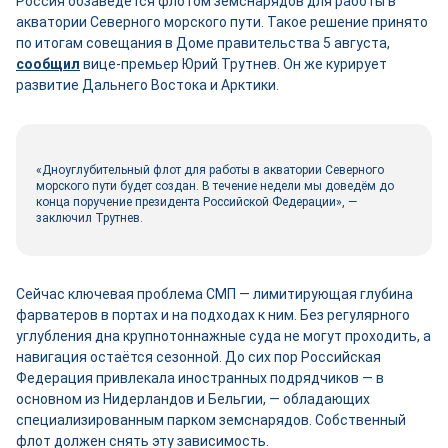
Россия обзаведётся флотом земснарядов для работы в
акватории Северного морского пути. Такое решение принято
по итогам совещания в Доме правительства 5 августа,
сооб
щ
ил
вице-премьер Юрий Трутнев. Он же курирует
развитие Дальнего Востока и Арктики.
«Дноуглубительный флот для работы в акватории Северного
морского пути будет создан. В течение недели мы доведём до
конца поручение президента Российской Федерации», —
заключил Трутнев.
Сейчас ключевая проблема СМП — лимитирующая глубина
фарватеров в портах и на подходах к ним. Без регулярного
углубления дна крупнотоннажные суда не могут проходить, а
навигация остаётся сезонной. До сих пор Российская
Федерация привлекала иностранных подрядчиков — в
основном из Нидерландов и Бельгии, — обладающих
специализированным парком земснарядов. Собственный
флот должен снять эту зависимость.