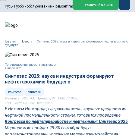
ООО «Русь-Турбо» занимается сервисом газовых и паровых
Узнать больше
Русь-Турбо - обслуживание и ремонт газовых паровых турбин
турбин, комплексным ремонтом, восстановлением,
техническим обслуживанием оборудования ТЭС,
зарубежных поршневых машин и компрессоров, которые
работают на нефтегазовых, нефтехимических,
металлургических и других предприятиях.
https://russturbo.ru/
Реклама. ООО «Русь-Турбо», ИНН 7802588950
Главная
→
Новости
→
Синтезис 2025: наука и индустрия формируют нефтегазохимию
erid: F7NfYUJCUneVdwPs4znf
будущего
Перейти на сайт
Закрыть
Фото предоставлено организатором
4 июля 2025
Синтезис 2025: наука и индустрия формируют
нефтегазохимию будущего
конгресс
синтезис
Реклама. ООО «СБ Проект», ИНН 6685118675
Erid: F7NfYUJCUneTRxeLaCLb
В Нижнем Новгороде, где расположены крупные предприятия
нефтяной промышленности страны, готовится проведение
Конгресса по нефтепереработке и нефтехимии: Синтезис 2025
.
Мероприятие пройдёт 29-30 сентября, будут
продемонстрированы успешные модели взаимодействия