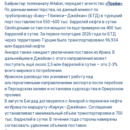
Байрактар телеканалу AHaber, передаёт агентство
«Прайм»
.
По данным министерства, на данный момент по
трубопроводу «Баку—Тбилиси—Джейхан» (БТД) в турецкий
порт поставляется 550–600 тыс. баррелей нефти в сутки.
Свободными остаются мощности ещ
е
примерно на 400 тыс.
баррелей в сутки. За первое полугодие 2026 года по БТД
через территорию Турции было транспортировано 96,934
млн баррелей нефти.
Анкара также ожидает увеличения поставок из Ирака. В
дальнейшем в Джейхан с этого направления может
поступать ещё около 2,5 млн баррелей в сутки — это 2-3%
всего мирового потребления.
Иракское руководство усиливает работу над
альтернативными направлениями экспорта после перебоев
в Персидском заливе и остановки судоходства в Ормузском
проливе.
В августе Багдад договорился с Анкарой о перекачке нефти
из Ирака по маршруту «Киркук—Джейхан». Соглашение
устанавливает минимальный объём транспортировки в 750
тыс. баррелей в сутки. В течение года стороны намерены
согласовать удвоение объёмов поставок.