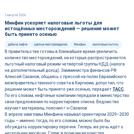
7 августа 2026
Минфин ускоряет налоговые льготы для
истощённых месторождений — решение может
быть принято осенью
добыча нефти
зрелые месторождения
Минфин
налоговые льготы
В правительстве готовы в ближайшее время увеличить
количество месторождений, на которые распространяется
льготный налоговый режим четвёртой группы НДД (налога
на дополнительный доход). Замминистра финансов РФ
Алексей Сазанов, общаясь с прессой на полях Евразийского
межправительственного совета в Киргизии, допустил, что
решение может быть принято уже осенью, передаёт
ТАСС
.
По его словам, нефтяные компании передали в министерство
свои предложения по корректировке списка. Ведомство
изучает материалы, пояснил г-н Сазанов.
В апреле замглавы Минфина называл ориентиром 2029–2030
годы — именно тогда, по его словам, можно было бы
обсуждать корректировку перечня. Теперь же речь идёт о
нескольких месяцах. Сдвиг в позиции ведомства