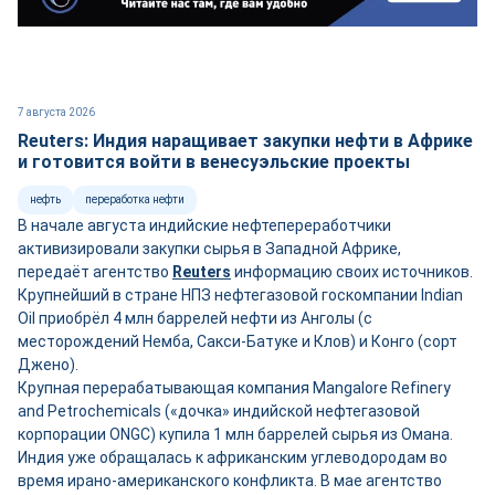
7 августа 2026
Reuters: Индия наращивает закупки нефти в Африке
и готовится войти в венесуэльские проекты
нефть
переработка нефти
В начале августа индийские нефтепереработчики
активизировали закупки сырья в Западной Африке,
передаёт агентство
Reuters
информацию своих источников.
Крупнейший в стране НПЗ нефтегазовой госкомпании Indian
Oil приобрёл 4 млн баррелей нефти из Анголы (с
месторождений Немба, Сакси-Батуке и Клов) и Конго (сорт
Джено).
Крупная перерабатывающая компания Mangalore Refinery
and Petrochemicals («дочка» индийской нефтегазовой
корпорации ONGC) купила 1 млн баррелей сырья из Омана.
Индия уже обращалась к африканским углеводородам во
время ирано-американского конфликта. В мае агентство