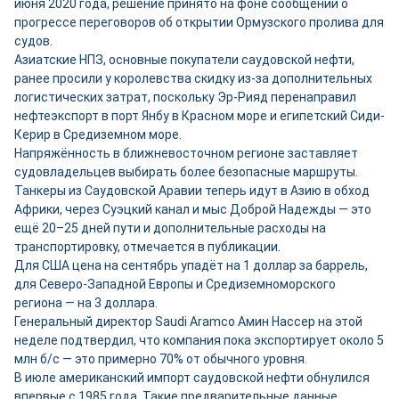
июня 2020 года, решение принято на фоне сообщений о
прогрессе переговоров об открытии Ормузского пролива для
судов.
Азиатские НПЗ, основные покупатели саудовской нефти,
ранее просили у королевства скидку из-за дополнительных
логистических затрат, поскольку Эр-Рияд перенаправил
нефтеэкспорт в порт Янбу в Красном море и египетский Сиди-
Керир в Средиземном море.
Напряжённость в ближневосточном регионе заставляет
судовладельцев выбирать более безопасные маршруты.
Танкеры из Саудовской Аравии теперь идут в Азию в обход
Африки, через Суэцкий канал и мыс Доброй Надежды — это
ещё 20–25 дней пути и дополнительные расходы на
транспортировку, отмечается в публикации.
Для США цена на сентябрь упадёт на 1 доллар за баррель,
для Северо-Западной Европы и Средиземноморского
региона — на 3 доллара.
Генеральный директор Saudi Aramco Амин Нассер на этой
неделе подтвердил, что компания пока экспортирует около 5
млн б/с — это примерно 70% от обычного уровня.
В июле американский импорт саудовской нефти обнулился
впервые с 1985 года. Такие предварительные данные