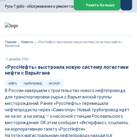
ООО «Русь-Турбо» занимается сервисом газовых и паровых
Узнать больше
Русь-Турбо - обслуживание и ремонт газовых паровых турбин
турбин, комплексным ремонтом, восстановлением,
техническим обслуживанием оборудования ТЭС,
зарубежных поршневых машин и компрессоров, которые
работают на нефтегазовых, нефтехимических,
металлургических и других предприятиях.
https://russturbo.ru/
Реклама. ООО «Русь-Турбо», ИНН 7802588950
Главная
→
Новости
→
«РуссНефть» выстроила новую систему логистики нефти с
erid: F7NfYUJCUneVdwPs4znf
Варьёгана
Перейти на сайт
Закрыть
11 декабря 2023
«РуссНефть» выстроила новую систему логистики
нефти с Варьёгана
нефть
трубопровод
экспорт
В России завершили строительство нового нефтепровода
для транспортировки сырья с Варьеганской группы
месторождений. Ранее «РуссНефть» перемещала
нефтепродукты через «Самотлор». Новый трубопровод идёт
не на юг, а на запад — к насосной станции Рославльского
месторождения. Об этом сообщает «Интерфакс», ссылаясь
на корпоративную газету «РуссНефти».
На пути к магистральному нефтепроводу находится