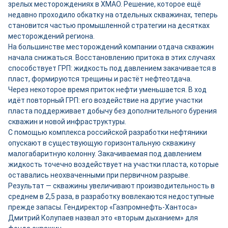
зрелых месторождениях в ХМАО. Решение, которое ещё
недавно проходило обкатку на отдельных скважинах, теперь
становится частью промышленной стратегии на десятках
месторождений региона.
На большинстве месторождений компании отдача скважин
начала снижаться. Восстановлению притока в этих случаях
способствует ГРП: жидкость под давлением закачивается в
пласт, формируются трещины и растёт нефтеотдача.
Через некоторое время приток нефти уменьшается. В ход
идёт повторный ГРП: его воздействие на другие участки
пласта поддерживает добычу без дополнительного бурения
скважин и новой инфраструктуры.
С помощью комплекса российской разработки нефтяники
опускают в существующую горизонтальную скважину
малогабаритную колонну. Закачиваемая под давлением
жидкость точечно воздействует на участки пласта, которые
оставались неохваченными при первичном разрыве.
Результат — скважины увеличивают производительность в
среднем в 2,5 раза, в разработку вовлекаются недоступные
прежде запасы. Гендиректор «Газпромнефть-Хантоса»
Дмитрий Колупаев назвал это «вторым дыханием» для