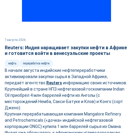
7 августа 2026
Reuters: Индия наращивает закупки нефти в Африке
и готовится войти в венесуэльские проекты
нефть
переработка нефти
В начале августа индийские нефтепереработчики
активизировали закупки сырья в Западной Африке,
передаёт агентство
Reuters
информацию своих источников.
Крупнейший в стране НПЗ нефтегазовой госкомпании Indian
Oil приобрёл 4 млн баррелей нефти из Анголы (с
месторождений Немба, Сакси-Батуке и Клов) и Конго (сорт
Джено).
Крупная перерабатывающая компания Mangalore Refinery
and Petrochemicals («дочка» индийской нефтегазовой
корпорации ONGC) купила 1 млн баррелей сырья из Омана.
Индия уже обращалась к африканским углеводородам во