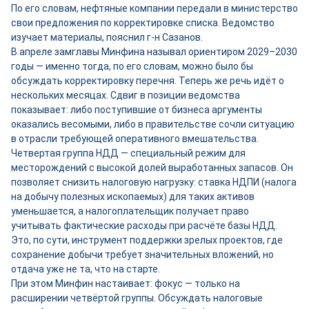
По его словам, нефтяные компании передали в министерство
свои предложения по корректировке списка. Ведомство
изучает материалы, пояснил г-н Сазанов.
В апреле замглавы Минфина называл ориентиром 2029–2030
годы — именно тогда, по его словам, можно было бы
обсуждать корректировку перечня. Теперь же речь идёт о
нескольких месяцах. Сдвиг в позиции ведомства
показывает: либо поступившие от бизнеса аргументы
оказались весомыми, либо в правительстве сочли ситуацию
в отрасли требующей оперативного вмешательства.
Четвертая группа НДД — специальный режим для
месторождений с высокой долей выработанных запасов. Он
позволяет снизить налоговую нагрузку: ставка НДПИ (налога
на добычу полезных ископаемых) для таких активов
уменьшается, а налогоплательщик получает право
учитывать фактические расходы при расчёте базы НДД.
Это, по сути, инструмент поддержки зрелых проектов, где
сохранение добычи требует значительных вложений, но
отдача уже не та, что на старте.
При этом Минфин настаивает: фокус — только на
расширении четвёртой группы. Обсуждать налоговые