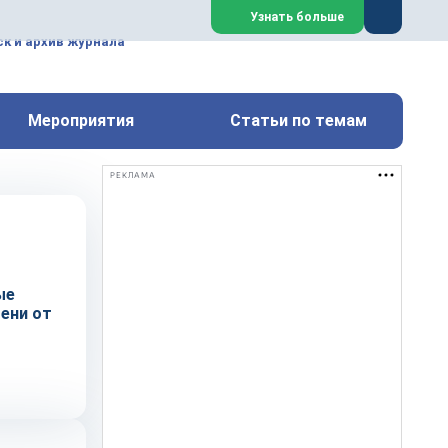
ем, техническим обслуживанием
Узнать больше
техимических, металлургических
к и архив журнала
Перейти на сайт
Закрыть
Мероприятия
Статьи по темам
РЕКЛАМА
ые
ени от