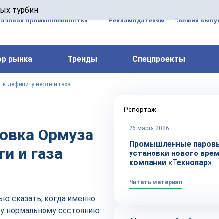
 паровых турбин, комплексным ремонтом, восстановлени
вых турбин
 компрессоров, которые работают на нефтегазовых, неф
газовая промышленность»
Рекламодателям
Свежий выпус
ор рынка
Тренды
Спецпроекты
к дефициту нефти и газа
Репортаж
26 марта 2026
овка Ормуза
Промышленные паров
и и газа
установки нового врем
компании «Технопар»
Читать материал
ью сказать, когда именно
му нормальному состоянию