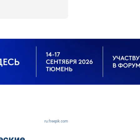
ru.freepik.com
еские