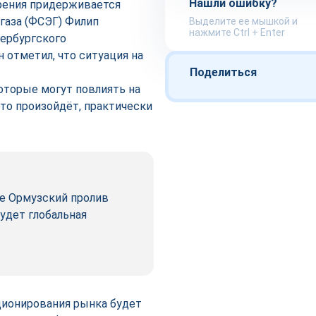
Нашли ошибку?
зрения придерживается
газа (ФСЭГ) Филип
Выделите ее мышкой и
нажмите Ctrl + Enter
тербургского
отметил, что ситуация на
.
Поделиться
оторые могут повлиять на
это произойдёт, практически
ше Ормузский пролив
удет глобальная
ционирования рынка будет