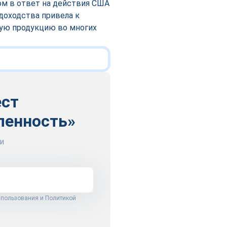
ом в ответ на действия США
доходства привела к
ную продукцию во многих
ест
ленность»
и
 пользования
и
Политикой