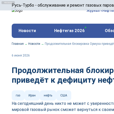
ООО «Русь-Турбо» занимается сервисом газовых и
Русь-Турбо - обслуживание и ремонт газовых паро
оборудования ТЭС, зарубежных поршневых машин и
Журнал «Нефте
и других предприятиях.
https://russturbo.ru/
Реклама. ООО «Русь-Турбо», ИНН 7802588950
Новости
Нефтегаз 2026
Обз
erid: F7NfYUJCUneVdwPs4znf
Главная
→
Новости
→
Продолжительная блокировка Ормуза приведёт 
6 июня 2026
Продолжительная блокир
приведёт к дефициту нефт
газ
Иран
нефть
США
На сегодняшний день никто не может с уверенност
мировой газовый рынок сможет вернуться к свое