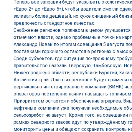
Теперь все заправки будут указывать экологически
«Евро-2» до «Евро-5»), чтобы водители смогли сде
заливать более дешёвый, но хуже очищенный бензи
предпочесть стандартное качество.
Снабжение регионов топливом в целом улучшается 
отмечают власти, однако проблемные точки на карт
Александр Новак по итогам совещания 5 августа по
поставками горючего остаются в регионах с высок
Среди субъектов, где ситуация по-прежнему требу
правительстве назвали Тверскую, Тамбовскую, Но
Нижегородскую области, республики Бурятия, Хакаси
Алтайский край. Для этих регионов будут применят
вертикально интегрированные компании (ВИНК) че
операторов постепенно начнут насыщать топливом 
Приоритетом остаётся и обеспечение аграриев. Виц
нефтяные компании уже получили необходимые объ
сельхозработ на август. Кроме того, на совещании 
рамках северного завоза идут по утверждённому г
мониторить цены и обещают сохранить контроль на