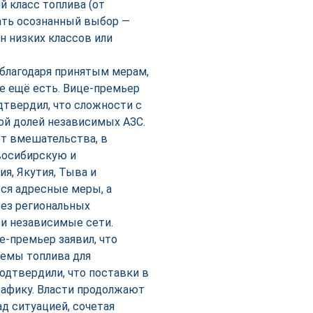
й класс топлива (от
лать осознанный выбор —
н низких классов или
благодаря принятым мерам,
е ещё есть. Вице-премьер
дтвердил, что сложности с
ой долей независимых АЗС.
ет вмешательства, в
восибирскую и
я, Якутия, Тыва и
ься адресные меры, а
рез региональных
и независимые сети.
е-премьер заявил, что
емы топлива для
подтвердили, что поставки в
рафику. Власти продолжают
д ситуацией, сочетая