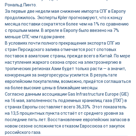
Рональд Пинто.
За первые две недели мая снижение импорта СПГ в Европу
продолжилось. Эксперты Kpler прогнозируют, что к концу
месяца поставки сократятся более чем на 1% по сравнению
с прошлым маем. В апреле в Европу было ввезено на 7%
меньше СПГ, чем годом ранее.
В условиях почти полного прекращения экспорта СПГ из
стран Персидского залива отмечается рост спотовых
поставок в азиатские страны, прежде всего в Китай. По мере
наступления жаркого сезона спрос на электроэнергию в
тропических регионах Азии будет только расти — а значит,
конкуренция за энергоресурсы усилится. В результате
европейским покупателям, возможно, придётся соглашаться
на более высокие цены в ближайшие месяцы.
Согласно данным ассоциации Gas Infrastructure Europe (GIE)
на 16 мая, заполненность подземных хранилищ газа (ПХГ) в
странах Европы составляет всего 36,33%. Этот показатель
на 13,5 процентных пункта отстаёт от среднего уровня за
последние пять лет. Восстановление европейских запасов в
новом сезоне осложняется отказом Евросоюза от закупок
российского газа.