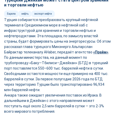
Турецкий Джейхан может стать центром хранения
и торговли нефтью
Европа
нефть
экспорт нефти
Турция собирается преобразовать крупный нефтяной
терминал в Средиземном море в нефтяной хаб с
инфраструктурой для хранения и торговли нефтью и
нефтепродуктами. Эта площадка, по замыслу властей
страны, будет формировать цены на энергоресурсы. Об этом
рассказал глава турецкого Минэнерго Альпарслан
Байрактар телеканалу AHaber, передаёт агентство
«Прайм»
.
По данным министерства, на данный момент по
трубопроводу «Баку—Тбилиси—Джейхан» (БТД) в турецкий
порт поставляется 550–600 тыс. баррелей нефти в сутки.
Свободными остаются мощности ещ
е
примерно на 400 тыс.
баррелей в сутки. За первое полугодие 2026 года по БТД
через территорию Турции было транспортировано 96,934
млн баррелей нефти.
Анкара также ожидает увеличения поставок из Ирака. В
дальнейшем в Джейхан с этого направления может
поступать ещё около 2,5 млн баррелей в сутки — это 2-3%
всего мирового потребления.