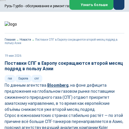
ООО «Русь-Турбо» занимается сервисом газовых и паровых
Узнать больше
Русь-Турбо - обслуживание и ремонт газовых паровых турбин
турбин, комплексным ремонтом, восстановлением,
техническим обслуживанием оборудования ТЭС,
зарубежных поршневых машин и компрессоров, которые
работают на нефтегазовых, нефтехимических,
металлургических и других предприятиях.
https://russturbo.ru/
Реклама. ООО «Русь-Турбо», ИНН 7802588950
Главная
→
Новости
→
Поставки СПГ в Европу сокращаются второй месяц подряд в
erid: F7NfYUJCUneVdwPs4znf
пользу Азии
Перейти на сайт
Закрыть
19 мая 2026
Поставки СПГ в Европу сокращаются второй месяц
подряд в пользу Азии
газ
Европа
спг
По данным агентства
Bloomberg
, на фоне дефицита
предложения на глобальном газовом рынке поставщики
сжиженного природного газа (СПГ) отдают приоритет
азиатскому направлению, в то время как европейские
объёмы снижаются уже второй месяц подряд.
Спрос в южноазиатских странах стабильно растёт — по этой
причине всё больше СПГ-танкеров перенаправляется в Азию,
пояснил агентству ведущий аналитик компании Kpler