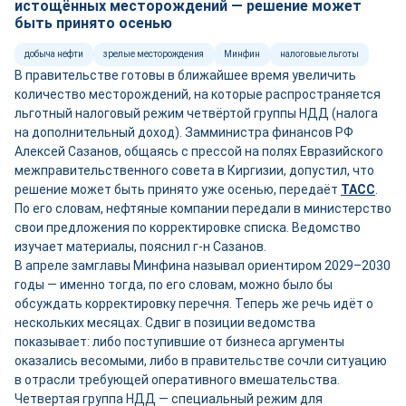
истощённых месторождений — решение может
быть принято осенью
добыча нефти
зрелые месторождения
Минфин
налоговые льготы
В правительстве готовы в ближайшее время увеличить
количество месторождений, на которые распространяется
льготный налоговый режим четвёртой группы НДД (налога
на дополнительный доход). Замминистра финансов РФ
Алексей Сазанов, общаясь с прессой на полях Евразийского
межправительственного совета в Киргизии, допустил, что
решение может быть принято уже осенью, передаёт
ТАСС
.
По его словам, нефтяные компании передали в министерство
свои предложения по корректировке списка. Ведомство
изучает материалы, пояснил г-н Сазанов.
В апреле замглавы Минфина называл ориентиром 2029–2030
годы — именно тогда, по его словам, можно было бы
обсуждать корректировку перечня. Теперь же речь идёт о
нескольких месяцах. Сдвиг в позиции ведомства
показывает: либо поступившие от бизнеса аргументы
оказались весомыми, либо в правительстве сочли ситуацию
в отрасли требующей оперативного вмешательства.
Четвертая группа НДД — специальный режим для