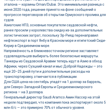
эталона — корзины Oman/Dubai. Это минимальная разница с
июня 2020 года, решение принято на фоне сообщений о
прогрессе переговоров об открытии Ормузского пролива для
судов.
Азиатские НПЗ, основные покупатели саудовской нефти,
ранее просили у королевства скидку из-за дополнительных
логистических затрат, поскольку Эр-Рияд перенаправил
нефтеэкспорт в порт Янбу в Красном море и египетский Сиди-
Керир в Средиземном море.
Напряжённость в ближневосточном регионе заставляет
судовладельцев выбирать более безопасные маршруты.
Танкеры из Саудовской Аравии теперь идут в Азию в обход
Африки, через Суэцкий канал и мыс Доброй Надежды — это
ещё 20–25 дней пути и дополнительные расходы на
транспортировку, отмечается в публикации.
Для США цена на сентябрь упадёт на 1 доллар за баррель,
для Северо-Западной Европы и Средиземноморского
региона — на 3 доллара.
Генеральный директор Saudi Aramco Амин Нассер на этой
неделе подтвердил, что компания пока экспортирует около 5
млн б/с — это примерно 70% от обычного уровня.