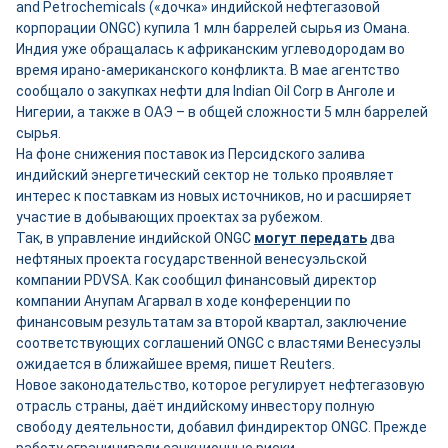
and Petrochemicals («дочка» индийской нефтегазовой
корпорации ONGC) купила 1 млн баррелей сырья из Омана.
Индия уже обращалась к африканским углеводородам во
время ирано-американского конфликта. В мае агентство
сообщало о закупках нефти для Indian Oil Corp в Анголе и
Нигерии, а также в ОАЭ – в общей сложности 5 млн баррелей
сырья.
На фоне снижения поставок из Персидского залива
индийский энергетический сектор не только проявляет
интерес к поставкам из новых источников, но и расширяет
участие в добывающих проектах за рубежом.
Так, в управление индийской ONGC
могут передать
два
нефтяных проекта государственной венесуэльской
компании PDVSA. Как сообщил финансовый директор
компании Анупам Агарвал в ходе конференции по
финансовым результатам за второй квартал, заключение
соответствующих соглашений ONGC с властями Венесуэлы
ожидается в ближайшее время, пишет Reuters.
Новое законодательство, которое регулирует нефтегазовую
отрасль страны, даёт индийскому инвестору полную
свободу деятельности, добавил финдиректор ONGC. Прежде