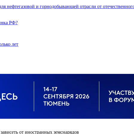
для нефтегазовой и горнодобывающей отрасли от отечественног
ынка РФ?
олько лет
зависеть от иностранных земснарядов