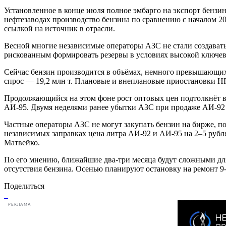
Установленное в конце июля полное эмбарго на экспорт бензи
нефтезаводах производство бензина по сравнению с началом 2025
ссылкой на источник в отрасли.
Весной многие независимые операторы АЗС не стали создавать з
рискованным формировать резервы в условиях высокой ключево
Сейчас бензин производится в объёмах, немного превышающих 
спрос — 19,2 млн т. Плановые и внеплановые приостановки 
Продолжающийся на этом фоне рост оптовых цен подтолкнёт ввер
АИ-95. Двумя неделями ранее убытки АЗС при продаже АИ-92 и А
Частные операторы АЗС не могут закупать бензин на бирже, п
независимых заправках цена литра АИ-92 и АИ-95 на 2–5 рубл
Матвейко.
По его мнению, ближайшие два-три месяца будут сложными для
отсутствия бензина. Осенью планируют остановку на ремонт 9-
Поделиться
РЕКЛАМА