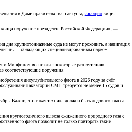
вещания в Доме правительства 5 августа,
сооб
щ
ил
вице-
до конца поручение президента Российской Федерации», —
ия дна крупнотоннажные суда не могут проходить, а навигация
 Бельгии, — обладающих специализированным парком
ом и Минфином возникли «некоторые разночтения».
вав соответствующие поручения.
бретения дноуглубительного флота в 2026 году за счёт
обслуживания акватории СМП требуется не менее 15 судов и
брь. Важно, что такая техника должна быть ледового класса
ения круглогодичного вывоза сжиженного природного газа с
ственного флота позволит не только повторять такие