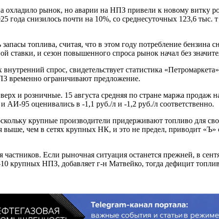
на охладило рынок, но аварии на НПЗ привели к новому витку р
 года снизилось почти на 10%, со среднесуточных 123,6 тыс. т в
апасы топлива, считая, что в этом году потребление бензина сн
й ставки, и сезон повышенного спроса рынок начал без значите
внутренний спрос, свидетельствует статистика «Петромаркета».
НПЗ временно ограничивают предложение.
х и розничные. 15 августа средняя по стране маржа продаж на за
И-95 оценивались в -1,1 руб./л и -1,2 руб./л соответственно.
оскольку крупные производители придерживают топливо для свое
я выше, чем в сетях крупных НК, и это не предел, приводит «Ъ»
 частников. Если рыночная ситуация останется прежней, в сент
10 крупных НПЗ, добавляет г-н Матвейко, тогда дефицит топлив