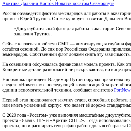
Арктика
Дальний Восток
Новатэк
росатом
Севморпуть
Россия обзаведётся флотом земснарядов для работы в акватори
премьер Юрий Трутнев. Он же курирует развитие Дальнего Во
«Дноуглубительный флот для работы в акватории Северно
заключил Трутнев.
Сейчас ключевая проблема СМП — лимитирующая глубина фарват
остаётся сезонной. До сих пор Российская Федерация привле
земснарядов. Собственный флот должен снять эту зависимость.
На совещании обсуждалась финансовая модель проекта. Как о
Конкретные детали разногласий не раскрываются, но вице-пре
Напомним: президент Владимир Путин поручал правительству с
средств «Новатэка» с последующей компенсацией затрат. «Рос
единиц вспомогательной техники, сообщает агентство
PortNew
Первый этап предполагает закупку судов, способных работать 
или иметь усиленный корпус, что делает её дороже стандартны
С 2020 года «Росатом» уже выполнял масштабные дноуглубител
проекта «Ямал СПГ» и «Арктик СПГ-2». Тогда использовались 
проекты, но и расширять географию работ вдоль всей трассы 