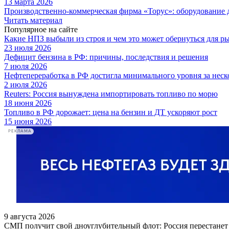
13 марта 2026
Производственно-коммерческая фирма «Торус»: оборудование 
Читать материал
Популярное на сайте
Какие НПЗ выбыли из строя и чем это может обернуться для р
23 июля 2026
Дефицит бензина в РФ: причины, последствия и решения
7 июля 2026
Нефтепереработка в РФ достигла минимального уровня за неск
2 июля 2026
Reuters: Россия вынуждена импортировать топливо по морю
18 июня 2026
Топливо в РФ дорожает: цена на бензин и ДТ ускоряют рост
15 июня 2026
РЕКЛАМА
9 августа 2026
СМП получит свой дноуглубительный флот: Россия перестанет 