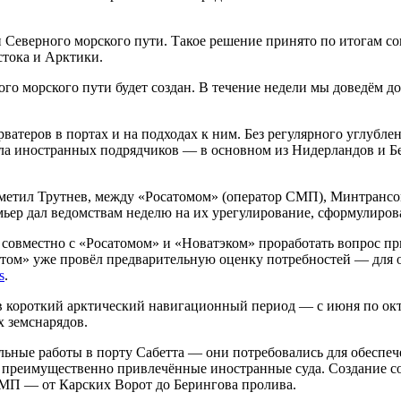
и Северного морского пути. Такое решение принято по итогам со
стока и Арктики.
го морского пути будет создан. В течение недели мы доведём 
еров в портах и на подходах к ним. Без регулярного углублен
кала иностранных подрядчиков — в основном из Нидерландов и
тметил Трутнев, между «Росатомом» (оператор СМП), Минтранс
мьер дал ведомствам неделю на их урегулирование, сформулиро
овместно с «Росатомом» и «Новатэком» проработать вопрос прио
атом» уже провёл предварительную оценку потребностей — для 
s
.
в короткий арктический навигационный период — с июня по октя
х земснарядов.
ьные работы в порту Сабетта — они потребовались для обеспеч
преимущественно привлечённые иностранные суда. Создание соб
СМП — от Карских Ворот до Берингова пролива.