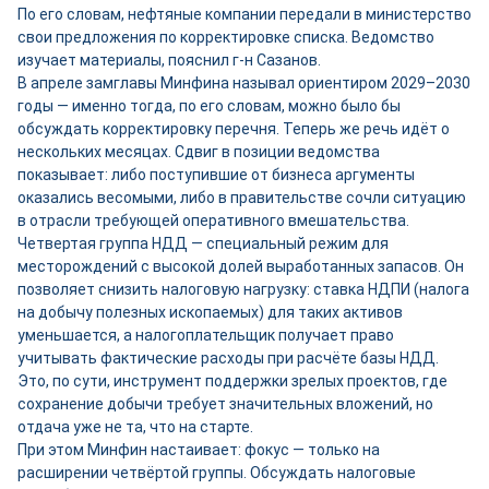
По его словам, нефтяные компании передали в министерство
свои предложения по корректировке списка. Ведомство
изучает материалы, пояснил г-н Сазанов.
В апреле замглавы Минфина называл ориентиром 2029–2030
годы — именно тогда, по его словам, можно было бы
обсуждать корректировку перечня. Теперь же речь идёт о
нескольких месяцах. Сдвиг в позиции ведомства
показывает: либо поступившие от бизнеса аргументы
оказались весомыми, либо в правительстве сочли ситуацию
в отрасли требующей оперативного вмешательства.
Четвертая группа НДД — специальный режим для
месторождений с высокой долей выработанных запасов. Он
позволяет снизить налоговую нагрузку: ставка НДПИ (налога
на добычу полезных ископаемых) для таких активов
уменьшается, а налогоплательщик получает право
учитывать фактические расходы при расчёте базы НДД.
Это, по сути, инструмент поддержки зрелых проектов, где
сохранение добычи требует значительных вложений, но
отдача уже не та, что на старте.
При этом Минфин настаивает: фокус — только на
расширении четвёртой группы. Обсуждать налоговые