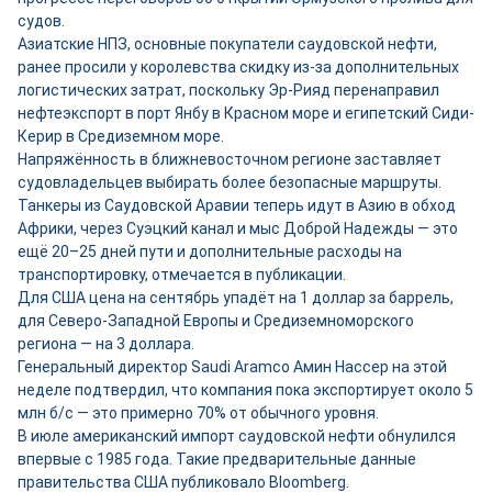
судов.
Азиатские НПЗ, основные покупатели саудовской нефти,
ранее просили у королевства скидку из-за дополнительных
логистических затрат, поскольку Эр-Рияд перенаправил
нефтеэкспорт в порт Янбу в Красном море и египетский Сиди-
Керир в Средиземном море.
Напряжённость в ближневосточном регионе заставляет
судовладельцев выбирать более безопасные маршруты.
Танкеры из Саудовской Аравии теперь идут в Азию в обход
Африки, через Суэцкий канал и мыс Доброй Надежды — это
ещё 20–25 дней пути и дополнительные расходы на
транспортировку, отмечается в публикации.
Для США цена на сентябрь упадёт на 1 доллар за баррель,
для Северо-Западной Европы и Средиземноморского
региона — на 3 доллара.
Генеральный директор Saudi Aramco Амин Нассер на этой
неделе подтвердил, что компания пока экспортирует около 5
млн б/с — это примерно 70% от обычного уровня.
В июле американский импорт саудовской нефти обнулился
впервые с 1985 года. Такие предварительные данные
правительства США публиковало Bloomberg.