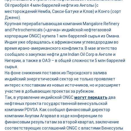
Oil приобрёл 4 млн баррелей нефти из Анголы (с
месторождений Немба, Сакси-Батуке и Клов) и Конго (сорт
Джено).
Крупная перерабатывающая компания Mangalore Refinery
and Petrochemicals («дочка» индийской нефтегазовой
корпорации ONGC) купила 1 млн баррелей сырья из Омана.
Индия уже обращалась к африканским углеводородам во
время ирано-американского конфликта. В мае агентство
сообщало о закупках нефти для Indian Oil Corp в Анголе и
Нигерии, а также в ОАЭ – в общей сложности 5 млн баррелей
сырья.
На фоне снижения поставок из Персидского залива
индийский энергетический сектор не только проявляет
интерес к поставкам из новых источников, но и расширяет
участие в добывающих проектах за рубежом.
Так, в управление индийской ONGC
могут передать
два
нефтяных проекта государственной венесуэльской
компании PDVSA. Как сообщил финансовый директор
компании Анупам Агарвал в ходе конференции по
финансовым результатам за второй квартал, заключение
соответствующих соглашений ONGC с властями Венесуэлы