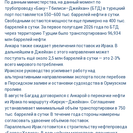
По данным министерства, на данный момент по
трубопроводу «Баку—Тбилиси—Джейхан» (БТД) в турецкий
порт поставляется 550–600 тыс. баррелей нефти в сутки.
Свободными остаются мощности ещ
е
примерно на 400 тыс.
баррелей в сутки. За первое полугодие 2026 года по БТД
через территорию Турции было транспортировано 96,934
млн баррелей нефти.
Анкара также ожидает увеличения поставок из Ирака. В
дальнейшем в Джейхан с этого направления может
поступать ещё около 2,5 млн баррелей в сутки — это 2-3%
всего мирового потребления.
Иракское руководство усиливает работу над
альтернативными направлениями экспорта после перебоев
в Персидском заливе и остановки судоходства в Ормузском
проливе.
В августе Багдад договорился с Анкарой о перекачке нефти
из Ирака по маршруту «Киркук—Джейхан». Соглашение
устанавливает минимальный объём транспортировки в 750
тыс. баррелей в сутки. В течение года стороны намерены
согласовать удвоение объёмов поставок.
Параллельно Ирак готовится к строительству нефтепровода