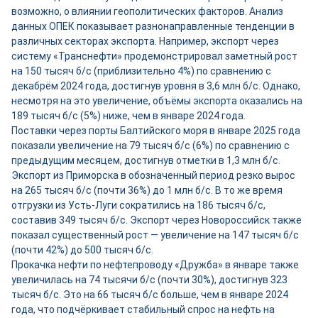
возможно, о влиянии геополитических факторов. Анализ
данных ОПЕК показывает разнонаправленные тенденции в
различных секторах экспорта. Например, экспорт через
систему «Транснефти» продемонстрировал заметный рост
на 150 тысяч б/с (приблизительно 4%) по сравнению с
декабрём 2024 года, достигнув уровня в 3,6 млн б/с. Однако,
несмотря на это увеличение, объёмы экспорта оказались на
189 тысяч б/с (5%) ниже, чем в январе 2024 года.
Поставки через порты Балтийского моря в январе 2025 года
показали увеличение на 79 тысяч б/с (6%) по сравнению с
предыдущим месяцем, достигнув отметки в 1,3 млн б/с.
Экспорт из Приморска в обозначенный период резко вырос
на 265 тысяч б/с (почти 36%) до 1 млн б/с. В то же время
отгрузки из Усть-Луги сократились на 186 тысяч б/с,
составив 349 тысяч б/с. Экспорт через Новороссийск также
показал существенный рост — увеличение на 147 тысяч б/с
(почти 42%) до 500 тысяч б/с.
Прокачка нефти по нефтепроводу «Дружба» в январе также
увеличилась на 74 тысячи б/с (почти 30%), достигнув 323
тысяч б/с. Это на 66 тысяч б/с больше, чем в январе 2024
года, что подчёркивает стабильный спрос на нефть на