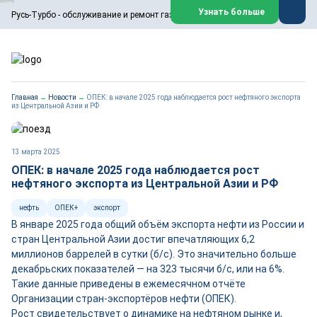
ООО «Русь-Турбо» занимается сервисом газовых и паровых
Узнать больше
Русь-Турбо - обслуживание и ремонт газовых паровых турбин
турбин, комплексным ремонтом, восстановлением,
техническим обслуживанием оборудования ТЭС,
зарубежных поршневых машин и компрессоров, которые
работают на нефтегазовых, нефтехимических,
металлургических и других предприятиях.
https://russturbo.ru/
Реклама. ООО «Русь-Турбо», ИНН 7802588950
Главная
→
Новости
→
ОПЕК: в начале 2025 года наблюдается рост нефтяного экспорта
erid: F7NfYUJCUneVdwPs4znf
из Центральной Азии и РФ
Перейти на сайт
Закрыть
13 марта 2025
ОПЕК: в начале 2025 года наблюдается рост
нефтяного экспорта из Центральной Азии и РФ
нефть
ОПЕК+
экспорт
В январе 2025 года общий объём экспорта нефти из России и
стран Центральной Азии достиг впечатляющих 6,2
миллионов баррелей в сутки (б/с). Это значительно больше
декабрьских показателей — на 323 тысячи б/с, или на 6%.
Такие данные приведены в ежемесячном отчёте
Организации стран-экспортёров нефти (ОПЕК).
Рост свидетельствует о динамике на нефтяном рынке и,