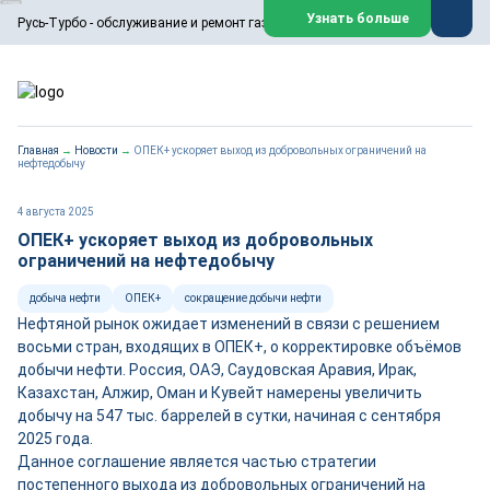
ООО «Русь-Турбо» занимается сервисом газовых и паровых
Узнать больше
Русь-Турбо - обслуживание и ремонт газовых паровых турбин
турбин, комплексным ремонтом, восстановлением,
техническим обслуживанием оборудования ТЭС,
зарубежных поршневых машин и компрессоров, которые
работают на нефтегазовых, нефтехимических,
металлургических и других предприятиях.
https://russturbo.ru/
Реклама. ООО «Русь-Турбо», ИНН 7802588950
Главная
→
Новости
→
ОПЕК+ ускоряет выход из добровольных ограничений на
erid: F7NfYUJCUneVdwPs4znf
нефтедобычу
Перейти на сайт
Закрыть
4 августа 2025
ОПЕК+ ускоряет выход из добровольных
ограничений на нефтедобычу
добыча нефти
ОПЕК+
сокращение добычи нефти
Нефтяной рынок ожидает изменений в связи с решением
восьми стран, входящих в ОПЕК+, о корректировке объёмов
добычи нефти. Россия, ОАЭ, Саудовская Аравия, Ирак,
Казахстан, Алжир, Оман и Кувейт намерены увеличить
добычу на 547 тыс. баррелей в сутки, начиная с сентября
2025 года.
Данное соглашение является частью стратегии
постепенного выхода из добровольных ограничений на