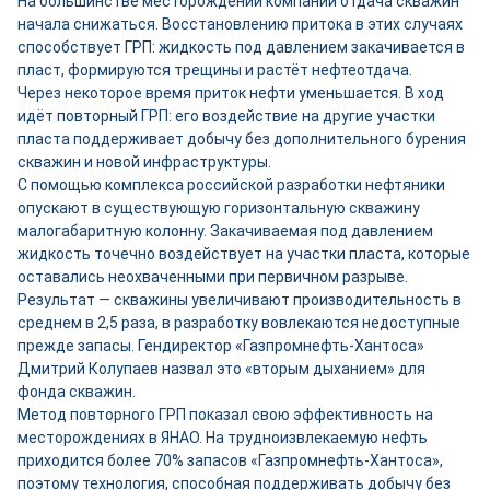
На большинстве месторождений компании отдача скважин
начала снижаться. Восстановлению притока в этих случаях
способствует ГРП: жидкость под давлением закачивается в
пласт, формируются трещины и растёт нефтеотдача.
Через некоторое время приток нефти уменьшается. В ход
идёт повторный ГРП: его воздействие на другие участки
пласта поддерживает добычу без дополнительного бурения
скважин и новой инфраструктуры.
С помощью комплекса российской разработки нефтяники
опускают в существующую горизонтальную скважину
малогабаритную колонну. Закачиваемая под давлением
жидкость точечно воздействует на участки пласта, которые
оставались неохваченными при первичном разрыве.
Результат — скважины увеличивают производительность в
среднем в 2,5 раза, в разработку вовлекаются недоступные
прежде запасы. Гендиректор «Газпромнефть-Хантоса»
Дмитрий Колупаев назвал это «вторым дыханием» для
фонда скважин.
Метод повторного ГРП показал свою эффективность на
месторождениях в ЯНАО. На трудноизвлекаемую нефть
приходится более 70% запасов «Газпромнефть-Хантоса»,
поэтому технология, способная поддерживать добычу без