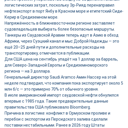
логистических затрат, поскольку Эр-Рияд перенаправил
нефтеэкспорт в порт Янбу в Красном море и египетский Сиди-
Керир в Средиземном море.
Напряжённость в ближневосточном регионе заставляет
судовладельцев выбирать более безопасные маршруты.
Танкеры из Саудовской Аравии теперь идут в Азию в обход
Африки, через Суэцкий канал и мыс Доброй Надежды — это
ещё 20–25 дней пути и дополнительные расходы на
транспортировку, отмечается в публикации.
Для США цена на сентябрь упадёт на 1 доллар за баррель,
для Северо-Западной Европы и Средиземноморского
региона — на 3 доллара.
Генеральный директор Saudi Aramco Амин Нассер на этой
неделе подтвердил, что компания пока экспортирует около 5
млн б/с — это примерно 70% от обычного уровня.
В июле американский импорт саудовской нефти обнулился
впервые с 1985 года. Такие предварительные данные
правительства США публиковало Bloomberg.
Причина в логистике: конфликт в Ормузском проливе и
перебои с экспортом из Персидского залива сделали
поставки нестабильными. Ранее в 2026 году Штаты