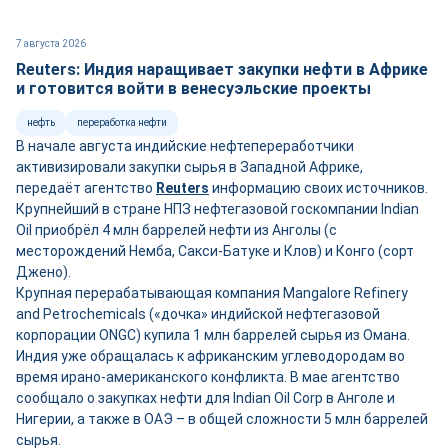
7 августа 2026
Reuters: Индия наращивает закупки нефти в Африке
и готовится войти в венесуэльские проекты
нефть
переработка нефти
В начале августа индийские нефтепереработчики
активизировали закупки сырья в Западной Африке,
передаёт агентство
Reuters
информацию своих источников.
Крупнейший в стране НПЗ нефтегазовой госкомпании Indian
Oil приобрёл 4 млн баррелей нефти из Анголы (с
месторождений Немба, Сакси-Батуке и Клов) и Конго (сорт
Джено).
Крупная перерабатывающая компания Mangalore Refinery
and Petrochemicals («дочка» индийской нефтегазовой
корпорации ONGC) купила 1 млн баррелей сырья из Омана.
Индия уже обращалась к африканским углеводородам во
время ирано-американского конфликта. В мае агентство
сообщало о закупках нефти для Indian Oil Corp в Анголе и
Нигерии, а также в ОАЭ – в общей сложности 5 млн баррелей
сырья.