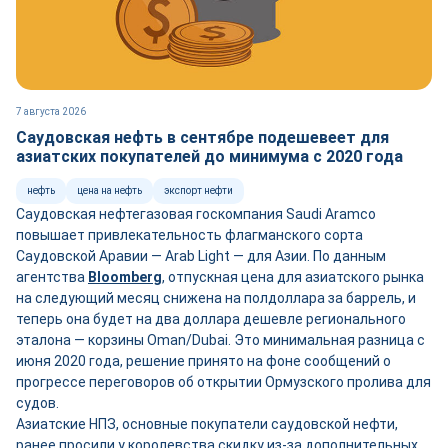
7 августа 2026
Саудовская нефть в сентябре подешевеет для
азиатских покупателей до минимума с 2020 года
нефть
цена на нефть
экспорт нефти
Саудовская нефтегазовая госкомпания Saudi Aramco
повышает привлекательность флагманского сорта
Саудовской Аравии — Arab Light — для Азии. По данным
агентства
Bloomberg
, отпускная цена для азиатского рынка
на следующий месяц снижена на полдоллара за баррель, и
теперь она будет на два доллара дешевле регионального
эталона — корзины Oman/Dubai. Это минимальная разница с
июня 2020 года, решение принято на фоне сообщений о
прогрессе переговоров об открытии Ормузского пролива для
судов.
Азиатские НПЗ, основные покупатели саудовской нефти,
ранее просили у королевства скидку из-за дополнительных