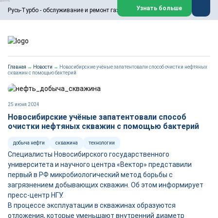
ООО «Русь-Турбо» занимается сервисом газовых и паровых
Узнать больше
Русь-Турбо - обслуживание и ремонт газовых паровых турбин
турбин, комплексным ремонтом, восстановлением,
техническим обслуживанием оборудования ТЭС,
зарубежных поршневых машин и компрессоров, которые
работают на нефтегазовых, нефтехимических,
металлургических и других предприятиях.
https://russturbo.ru/
Реклама. ООО «Русь-Турбо», ИНН 7802588950
Главная
→
Новости
→
Новосибирские учёные запатентовали способ очистки нефтяных
erid: F7NfYUJCUneVdwPs4znf
скважин с помощью бактерий
Перейти на сайт
Закрыть
25 июня 2024
Новосибирские учёные запатентовали способ
очистки нефтяных скважин с помощью бактерий
добыча нефти
скважина
технологии
Специалисты Новосибирского государственного
университета и научного центра «Вектор» представили
первый в РФ микробиологический метод борьбы с
загрязнением добывающих скважин. Об этом информирует
пресс-центр НГУ.
В процессе эксплуатации в скважинах образуются
отложения, которые уменьшают внутренний диаметр