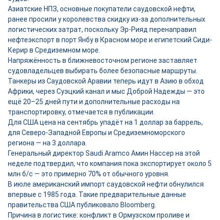
Азиатские НПЗ, основные покупатели саудовской нефти,
ранее просили у королевства скидку из-за дополнительных
логистических затрат, поскольку Эр-Рияд перенаправил
нефтеэкспорт в порт Янбу в Красном море и египетский Сиди-
Керир в Средиземном море.
Напряжённость в ближневосточном регионе заставляет
судовладельцев выбирать более безопасные маршруты.
Танкеры из Саудовской Аравии теперь идут в Азию в обход
Африки, через Суэцкий канал и мыс Доброй Надежды — это
ещё 20–25 дней пути и дополнительные расходы на
транспортировку, отмечается в публикации.
Для США цена на сентябрь упадёт на 1 доллар за баррель,
для Северо-Западной Европы и Средиземноморского
региона — на 3 доллара.
Генеральный директор Saudi Aramco Амин Нассер на этой
неделе подтвердил, что компания пока экспортирует около 5
млн б/с — это примерно 70% от обычного уровня.
В июле американский импорт саудовской нефти обнулился
впервые с 1985 года. Такие предварительные данные
правительства США публиковало Bloomberg.
Причина в логистике: конфликт в Ормузском проливе и