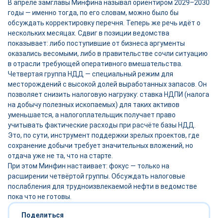
В апреле замглавы Минфина называл ориентиром 2029–2030
годы — именно тогда, по его словам, можно было бы
обсуждать корректировку перечня. Теперь же речь идёт о
нескольких месяцах. Сдвиг в позиции ведомства
показывает: либо поступившие от бизнеса аргументы
оказались весомыми, либо в правительстве сочли ситуацию
в отрасли требующей оперативного вмешательства.
Четвертая группа НДД — специальный режим для
месторождений с высокой долей выработанных запасов. Он
позволяет снизить налоговую нагрузку: ставка НДПИ (налога
на добычу полезных ископаемых) для таких активов
уменьшается, а налогоплательщик получает право
учитывать фактические расходы при расчёте базы НДД.
Это, по сути, инструмент поддержки зрелых проектов, где
сохранение добычи требует значительных вложений, но
отдача уже не та, что на старте.
При этом Минфин настаивает: фокус — только на
расширении четвёртой группы. Обсуждать налоговые
послабления для трудноизвлекаемой нефти в ведомстве
пока что не готовы.
Поделиться