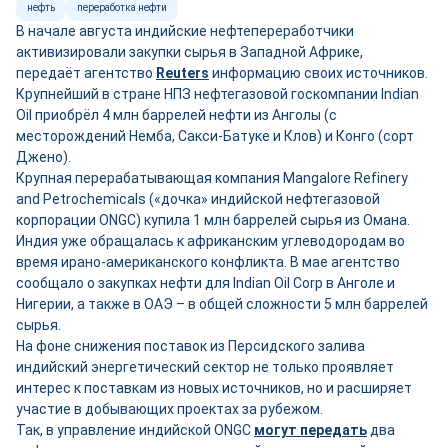
нефть
переработка нефти
В начале августа индийские нефтепереработчики
активизировали закупки сырья в Западной Африке,
передаёт агентство
Reuters
информацию своих источников.
Крупнейший в стране НПЗ нефтегазовой госкомпании Indian
Oil приобрёл 4 млн баррелей нефти из Анголы (с
месторождений Немба, Сакси-Батуке и Клов) и Конго (сорт
Джено).
Крупная перерабатывающая компания Mangalore Refinery
and Petrochemicals («дочка» индийской нефтегазовой
корпорации ONGC) купила 1 млн баррелей сырья из Омана.
Индия уже обращалась к африканским углеводородам во
время ирано-американского конфликта. В мае агентство
сообщало о закупках нефти для Indian Oil Corp в Анголе и
Нигерии, а также в ОАЭ – в общей сложности 5 млн баррелей
сырья.
На фоне снижения поставок из Персидского залива
индийский энергетический сектор не только проявляет
интерес к поставкам из новых источников, но и расширяет
участие в добывающих проектах за рубежом.
Так, в управление индийской ONGC
могут передать
два