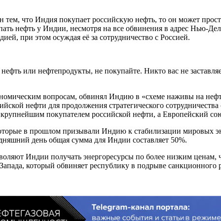
н тем, что Индия покупает российскую нефть, то он может прос
ть нефть у Индии, несмотря на все обвинения в адрес Нью-Дел
дией, при этом осуждая её за сотрудничество с Россией.
 нефть или нефтепродукты, не покупайте. Никто вас не заставляе
ономическим вопросам, обвинял Индию в «схеме наживы на нефт
сийской нефти для продолжения стратегического сотрудничества
ся крупнейшим покупателем российской нефти, а Европейский 
оторые в прошлом призывали Индию к стабилизации мировых эн
дняшний день общая сумма для Индии составляет 50%.
воляют Индии получать энергоресурсы по более низким ценам, ч
 Запада, который обвиняет республику в подрыве санкционного