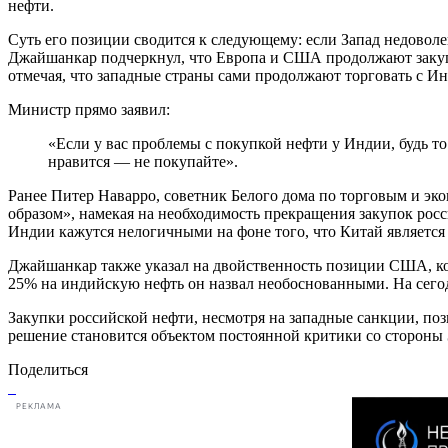
нефти.
Суть его позиции сводится к следующему: если Запад недоволе
Джайшанкар подчеркнул, что Европа и США продолжают закупа
отмечая, что западные страны сами продолжают торговать с Ин
Министр прямо заявил:
«Если у вас проблемы с покупкой нефти у Индии, будь то
нравится — не покупайте».
Ранее Питер Наварро, советник Белого дома по торговым и эк
образом», намекая на необходимость прекращения закупок рос
Индии кажутся нелогичными на фоне того, что Китай являет
Джайшанкар также указал на двойственность позиции США, к
25% на индийскую нефть он назвал необоснованными. На сего
Закупки российской нефти, несмотря на западные санкции, поз
решение становится объектом постоянной критики со стороны
Поделиться
РЕКЛАМА