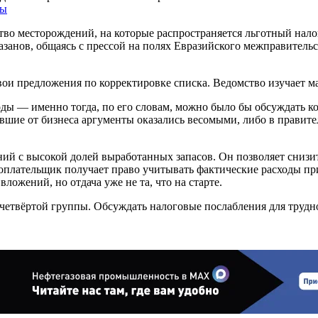
ты
тво месторождений, на которые распространяется льготный нал
анов, общаясь с прессой на полях Евразийского межправительс
ои предложения по корректировке списка. Ведомство изучает ма
ы — именно тогда, по его словам, можно было бы обсуждать кор
ившие от бизнеса аргументы оказались весомыми, либо в правит
й с высокой долей выработанных запасов. Он позволяет снизит
гоплательщик получает право учитывать фактические расходы пр
ложений, но отдача уже не та, что на старте.
етвёртой группы. Обсуждать налоговые послабления для трудно