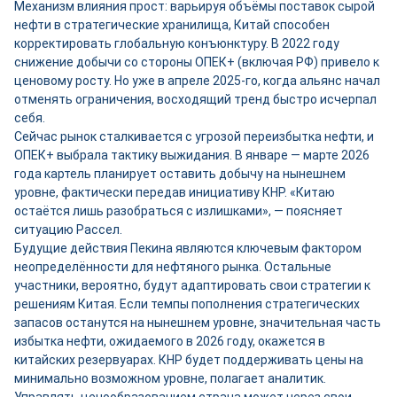
Механизм влияния прост: варьируя объёмы поставок сырой
нефти в стратегические хранилища, Китай способен
корректировать глобальную конъюнктуру. В 2022 году
снижение добычи со стороны ОПЕК+ (включая РФ) привело к
ценовому росту. Но уже в апреле 2025‑го, когда альянс начал
отменять ограничения, восходящий тренд быстро исчерпал
себя.
Сейчас рынок сталкивается с угрозой переизбытка нефти, и
ОПЕК+ выбрала тактику выжидания. В январе — марте 2026
года картель планирует оставить добычу на нынешнем
уровне, фактически передав инициативу КНР. «Китаю
остаётся лишь разобраться с излишками», — поясняет
ситуацию Рассел.
Будущие действия Пекина являются ключевым фактором
неопределённости для нефтяного рынка. Остальные
участники, вероятно, будут адаптировать свои стратегии к
решениям Китая. Если темпы пополнения стратегических
запасов останутся на нынешнем уровне, значительная часть
избытка нефти, ожидаемого в 2026 году, окажется в
китайских резервуарах. КНР будет поддерживать цены на
минимально возможном уровне, полагает аналитик.