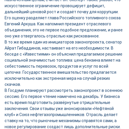
искусственное ограничение провоцирует дефицит,
дальнейший ценовой рост и создаёт почву для коррупции.
Его оценку разделяет глава Российского топливного союза
Евгений Аркуша. Как напомнил президент отраслевого
объединения, это не первое подобное предложение, и ранее
оно уже отвергалось отраслью как рискованное.
В то же время один из инициаторов законопроекта, сенатор
Айрат Гибаддинов, настаивает на его необходимости. В
беседе с «Известиями» он объяснил предлагаемое решение
социальной значимостью топлива: цена бензина влияет на
себестоимость перевозок, продуктов и услуг по всей
цепочке. Государственное вмешательство предлагается
исключительно как экстренная мера на случай резких
скачков.
В Госдуме планируют рассмотреть законопроект в осеннюю
сессию. Его первое чтение намечено на декабрь. У бизнеса
есть время подготовить развёрнутые отрицательные
заключения. Свои отзывы уже анонсировали «Нефтяной
клуб» и Союз нефтегазопромышленников. Отрасль делает
ставку на то, что рыночные механизмы справятся сами, а
новое регулирование создаст лишь дополнительные риски.