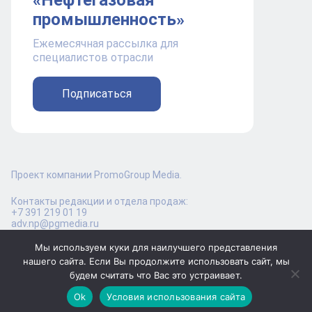
«Нефтегазовая
промышленность»
Ежемесячная рассылка для
специалистов отрасли
Подписаться
Проект компании PromoGroup Media.
Контакты редакции и отдела продаж:
+7 391 219 01 19
adv.np@pgmedia.ru
Мы используем куки для наилучшего представления
нашего сайта. Если Вы продолжите использовать сайт, мы
будем считать что Вас это устраивает.
16+
© ООО "ПромоГрупп Медиа", 2016-2026 Копирование
материалов запрещено. Возрастное ограничение 16+
Ok
Условия использования сайта