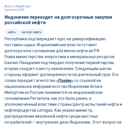
Фото: ru.freepik.com
6 августа 2026
Индонезия переходит на долгосрочные закупки
российской нефти
нефть
экспорт нефти
Республика подтверждает курс на диверсификацию
поставок сырья. Индонезийские власти готовят
долгосрочное соглашение для ввоза нефти из РФ.
Глава министерства энергетики и минеральных ресурсов
Бахлил Лахадалия подтвердил получение первой партии,
вторая следует к месту назначения. Следующим шагом
стороны оформят договорённости на длительный срок. Его
слова передаёт агентство
«Прайм»
со ссылкой на
национальное информагентство Индонезии Antara.
Импортом из России занимается не индонезийская
госкомпания Pertamina, как это было ранее, а
уполномоченный властями страны Центр испытаний нефти и
нефтепродуктов Lemigas. Как указал министр,
распределение ввезённой нефти среди местных
потребителей — внутреннее дело Индонезии. Этот вопрос не