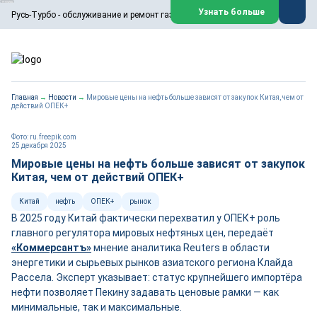
ООО «Русь-Турбо» занимается сервисом газовых и паровых
Узнать больше
Русь-Турбо - обслуживание и ремонт газовых паровых турбин
турбин, комплексным ремонтом, восстановлением,
техническим обслуживанием оборудования ТЭС,
зарубежных поршневых машин и компрессоров, которые
работают на нефтегазовых, нефтехимических,
металлургических и других предприятиях.
https://russturbo.ru/
Реклама. ООО «Русь-Турбо», ИНН 7802588950
Главная
→
Новости
→
Мировые цены на нефть больше зависят от закупок Китая, чем от
erid: F7NfYUJCUneVdwPs4znf
действий ОПЕК+
Перейти на сайт
Закрыть
Фото: ru.freepik.com
25 декабря 2025
Мировые цены на нефть больше зависят от закупок
Китая, чем от действий ОПЕК+
Китай
нефть
ОПЕК+
рынок
В 2025 году Китай фактически перехватил у ОПЕК+ роль
главного регулятора мировых нефтяных цен, передаёт
«Коммерсантъ»
мнение аналитика Reuters в области
энергетики и сырьевых рынков азиатского региона Клайда
Рассела. Эксперт указывает: статус крупнейшего импортёра
нефти позволяет Пекину задавать ценовые рамки — как
минимальные, так и максимальные.