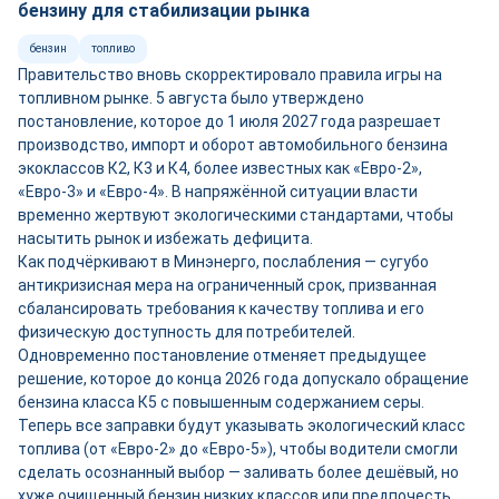
бензину для стабилизации рынка
бензин
топливо
Правительство вновь скорректировало правила игры на
топливном рынке. 5 августа было утверждено
постановление, которое до 1 июля 2027 года разрешает
производство, импорт и оборот автомобильного бензина
экоклассов К2, К3 и К4, более известных как «Евро-2»,
«Евро-3» и «Евро-4». В напряжённой ситуации власти
временно жертвуют экологическими стандартами, чтобы
насытить рынок и избежать дефицита.
Как подчёркивают в Минэнерго, послабления — сугубо
антикризисная мера на ограниченный срок, призванная
сбалансировать требования к качеству топлива и его
физическую доступность для потребителей.
Одновременно постановление отменяет предыдущее
решение, которое до конца 2026 года допускало обращение
бензина класса К5 с повышенным содержанием серы.
Теперь все заправки будут указывать экологический класс
топлива (от «Евро-2» до «Евро-5»), чтобы водители смогли
сделать осознанный выбор — заливать более дешёвый, но
хуже очищенный бензин низких классов или предпочесть