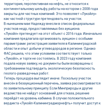
территория, перспективная на нефть, не относится к
континентальному шельфу, работы на котором с 2008 года
закрыты для частных компаний. Это позволяет «Лукойлу»
как частной структуре претендовать на участок.
В нынешнем мае Надежду внесли в список федеральных
участков недр, предоставляемых без аукциона.
«Лукойл» претендует на этот объект с 2016 года. Изначально
компания предлагала организовать аукцион с особыми
параметрами: регистрация заявителя в Калининградской
области и опыт добычи углеводородов в регионе. Однако
ФАС решила, что этим условиям соответствует только
«Лукойл», и торги не состоялись. В 2023 году компания
подала новую заявку, но документы были возвращены с
требованием подтвердить экологическую безопасность
геолого-разведочных работ.
Теперь процедура выглядит иначе. Поскольку участок
внесён в безаукционный перечень, заявка рассматривается
по заявительному принципу. Если Минприроды и другие
ведомства не найдут оснований для отказа, решение
перейдёт на уровень кабмина. В случае положительного
вердикта «Лукойл-Калининградморнефть» получит доступ к