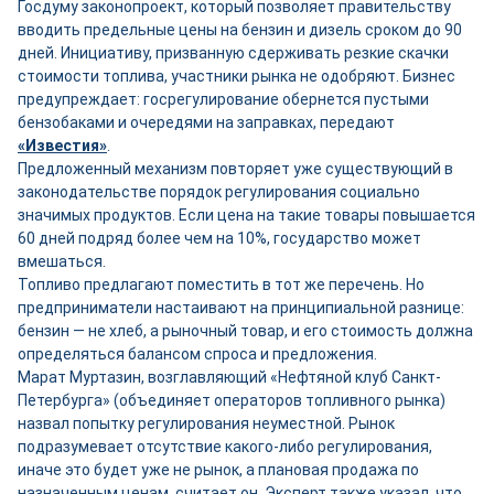
Госдуму законопроект, который позволяет правительству
вводить предельные цены на бензин и дизель сроком до 90
дней. Инициативу, призванную сдерживать резкие скачки
стоимости топлива, участники рынка не одобряют. Бизнес
предупреждает: госрегулирование обернется пустыми
бензобаками и очередями на заправках, передают
«Известия»
.
Предложенный механизм повторяет уже существующий в
законодательстве порядок регулирования социально
значимых продуктов. Если цена на такие товары повышается
60 дней подряд более чем на 10%, государство может
вмешаться.
Топливо предлагают поместить в тот же перечень. Но
предприниматели настаивают на принципиальной разнице:
бензин — не хлеб, а рыночный товар, и его стоимость должна
определяться балансом спроса и предложения.
Марат Муртазин, возглавляющий «Нефтяной клуб Санкт-
Петербурга» (объединяет операторов топливного рынка)
назвал попытку регулирования неуместной. Рынок
подразумевает отсутствие какого-либо регулирования,
иначе это будет уже не рынок, а плановая продажа по
назначенным ценам, считает он. Эксперт также указал, что