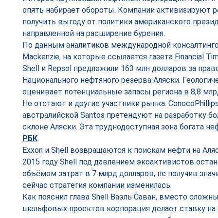
опять набирает обороты. Компании активизируют р
получить выгоду от политики американского прези
направленной на расширение бурения.
По данным аналитиков международной консалтинг
Mackenzie, на которые ссылается газета Financial Ti
Shell и Repsol предложили 163 млн долларов за пра
Национального нефтяного резерва Аляски. Геологи
оценивает потенциальные запасы региона в 8,8 млр
Не отстают и другие участники рынка. ConocoPhillip
австралийской Santos претендуют на разработку бо
склоне Аляски. Эта труднодоступная зона богата н
РБК
.
Exxon и Shell возвращаются к поискам нефти на Аляс
2015 году Shell под давлением экоактивистов оста
объёмом затрат в 7 млрд долларов, не получив зна
сейчас стратегия компании изменилась.
Как пояснил глава Shell Ваэль Саван, вместо сложн
шельфовых проектов корпорация делает ставку на