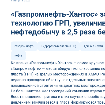
7 августа 2026
«Газпромнефть-Хантос» з
технологию ГРП, увелич
нефтедобычу в 2,5 раза б
газпром нефть
Гидроразрыв пласта (ГРП)
добыча нефти
нефть
Компания «Газпромнефть-Хантос» — самое крупно
«Газпром нефти» — масштабирует использование п
пласта (ГРП) на зрелых месторождениях в ХМАО. Р
недавно проходило обкатку на отдельных скважина
промышленной стратегии на десятках месторожден
На большинстве месторождений компании отдача с
Восстановлению притока в этих случаях способств
давлением закачивается в пласт, формируются тре