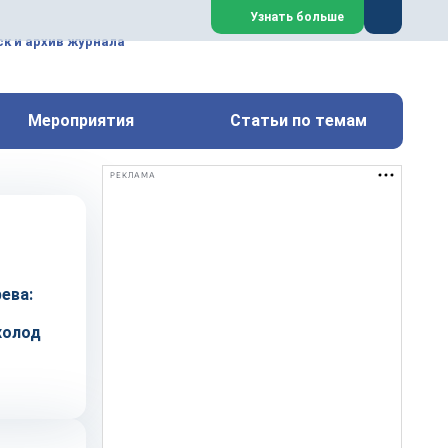
ем, техническим обслуживанием
Узнать больше
техимических, металлургических
к и архив журнала
Перейти на сайт
Закрыть
Мероприятия
Статьи по темам
РЕКЛАМА
ева:
холод