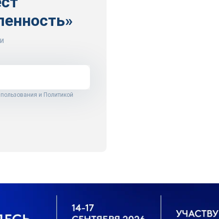
ест
ленность»
и
 пользования
и
Политикой