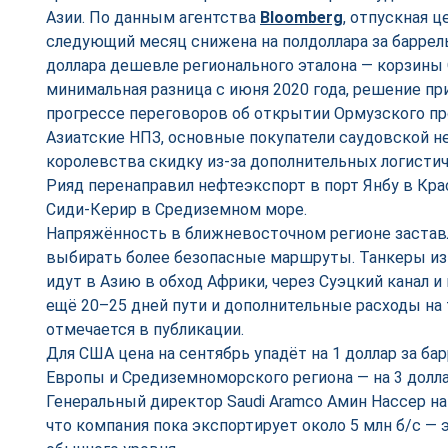
Азии. По данным агентства
Bloomberg
, отпускная ц
следующий месяц снижена на полдоллара за баррель,
доллара дешевле регионального эталона — корзины 
минимальная разница с июня 2020 года, решение пр
прогрессе переговоров об открытии Ормузского пр
Азиатские НПЗ, основные покупатели саудовской не
королевства скидку из-за дополнительных логистич
Рияд перенаправил нефтеэкспорт в порт Янбу в Кра
Сиди-Керир в Средиземном море.
Напряжённость в ближневосточном регионе застав
выбирать более безопасные маршруты. Танкеры из
идут в Азию в обход Африки, через Суэцкий канал
ещё 20–25 дней пути и дополнительные расходы на 
отмечается в публикации.
Для США цена на сентябрь упадёт на 1 доллар за ба
Европы и Средиземноморского региона — на 3 долла
Генеральный директор Saudi Aramco Амин Нассер на
что компания пока экспортирует около 5 млн б/с — 