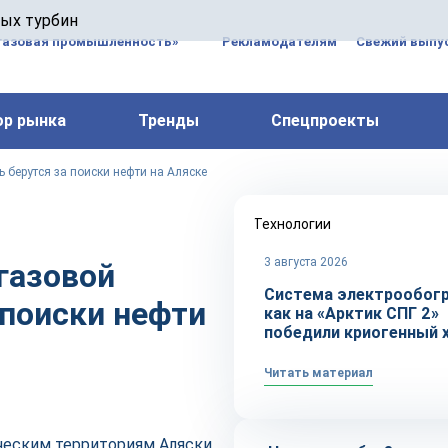
 паровых турбин, комплексным ремонтом, восстановлени
вых турбин
 компрессоров, которые работают на нефтегазовых, неф
газовая промышленность»
Рекламодателям
Свежий выпус
ор рынка
Тренды
Спецпроекты
 берутся за поиски нефти на Аляске
Технологии
3 августа 2026
газовой
Система электрообогр
 поиски нефти
как на «Арктик СПГ 2»
победили криогенный 
Читать материал
ческим территориям Аляски