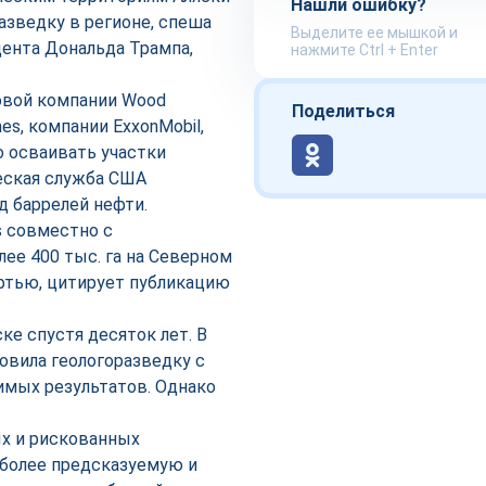
Нашли ошибку?
азведку в регионе, спеша
Выделите ее мышкой и
дента Дональда Трампа,
нажмите Ctrl + Enter
овой компании Wood
Поделиться
mes, компании ExxonMobil,
во осваивать участки
ческая служба США
д баррелей нефти.
s совместно с
лее 400 тыс. га на Северном
ефтью, цитирует публикацию
ке спустя десяток лет. В
новила геологоразведку с
чимых результатов. Однако
ых и рискованных
 более предсказуемую и