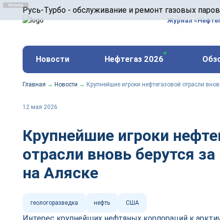
ООО «Русь-Турбо» занимается сервисом газовых и
Русь-Турбо - обслуживание и ремонт газовых паро
оборудования ТЭС, зарубежных поршневых машин и
Журнал «Нефте
и других предприятиях.
https://russturbo.ru/
Реклама. ООО «Русь-Турбо», ИНН 7802588950
Новости
Нефтегаз 2026
Обз
erid: F7NfYUJCUneVdwPs4znf
Главная
→
Новости
→
Крупнейшие игроки нефтегазовой отрасли вновь
12 мая 2026
Крупнейшие игроки нефте
отрасли вновь берутся за
на Аляске
геологоразведка
нефть
США
Интерес крупнейших нефтяных корпораций к аркти