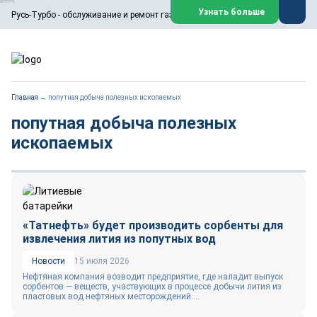
ООО «Русь-Турбо» занимается сервисом газовых и паровых
Узнать больше
Русь-Турбо - обслуживание и ремонт газовых паровых турбин
турбин, комплексным ремонтом, восстановлением,
техническим обслуживанием оборудования ТЭС,
зарубежных поршневых машин и компрессоров, которые
работают на нефтегазовых, нефтехимических,
металлургических и других предприятиях.
https://russturbo.ru/
Реклама. ООО «Русь-Турбо», ИНН 7802588950
Главная
→
попутная добыча полезных ископаемых
erid: F7NfYUJCUneVdwPs4znf
попутная добыча полезных
Перейти на сайт
Закрыть
ископаемых
«Татнефть» будет производить сорбенты для
извлечения лития из попутных вод
Новости
15 июля 2026
Нефтяная компания возводит предприятие, где наладит выпуск
сорбентов — веществ, участвующих в процессе добычи лития из
пластовых вод нефтяных месторождений....