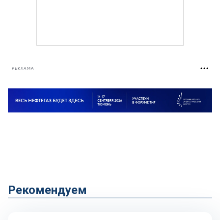
РЕКЛАМА
Рекомендуем
Репортаж