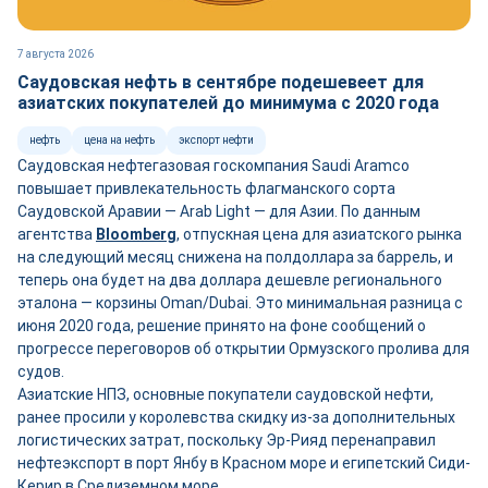
7 августа 2026
Саудовская нефть в сентябре подешевеет для
азиатских покупателей до минимума с 2020 года
нефть
цена на нефть
экспорт нефти
Саудовская нефтегазовая госкомпания Saudi Aramco
повышает привлекательность флагманского сорта
Саудовской Аравии — Arab Light — для Азии. По данным
агентства
Bloomberg
, отпускная цена для азиатского рынка
на следующий месяц снижена на полдоллара за баррель, и
теперь она будет на два доллара дешевле регионального
эталона — корзины Oman/Dubai. Это минимальная разница с
июня 2020 года, решение принято на фоне сообщений о
прогрессе переговоров об открытии Ормузского пролива для
судов.
Азиатские НПЗ, основные покупатели саудовской нефти,
ранее просили у королевства скидку из-за дополнительных
логистических затрат, поскольку Эр-Рияд перенаправил
нефтеэкспорт в порт Янбу в Красном море и египетский Сиди-
Керир в Средиземном море.