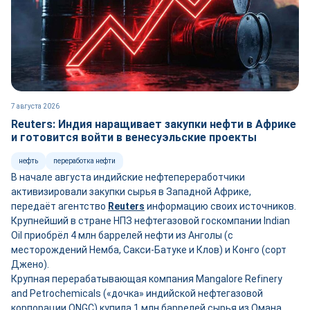
7 августа 2026
Reuters: Индия наращивает закупки нефти в Африке
и готовится войти в венесуэльские проекты
нефть
переработка нефти
В начале августа индийские нефтепереработчики
активизировали закупки сырья в Западной Африке,
передаёт агентство
Reuters
информацию своих источников.
Крупнейший в стране НПЗ нефтегазовой госкомпании Indian
Oil приобрёл 4 млн баррелей нефти из Анголы (с
месторождений Немба, Сакси-Батуке и Клов) и Конго (сорт
Джено).
Крупная перерабатывающая компания Mangalore Refinery
and Petrochemicals («дочка» индийской нефтегазовой
корпорации ONGC) купила 1 млн баррелей сырья из Омана.