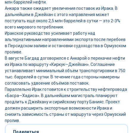
млн баррелей нефти.
Анкара также ожидает увеличения поставок из Ирака. В
дальнейшем в Джейхан с этого направления может
поступать ещё около 2,5 млн баррелей в сутки — это 2-3%
всего мирового потребления.
Иракское руководство усиливает работу над
альтернативными направлениями экспорта после перебоев
в Персидском заливе и остановки судоходства в Ормузском
проливе.
В августе Багдад договорился с Анкарой о перекачке нефти
из Ирака по маршруту «Киркук—Джейхан». Соглашение
устанавливает минимальный объём транспортировки в 750
тыс. баррелей в сутки. В течение года стороны намерены
согласовать удвоение объёмов поставок.
Параллельно Ирак готовится к строительству нефтепровода
«Басра—Хадиса». В дальнейшем магистраль планируют
продлить к Джейхану и сирийскому порту Банияс. Проект
должен расширить экспортные возможности Ирака и
снизить зависимость страны от маршрута через Ормузский
пролив.
Поделиться