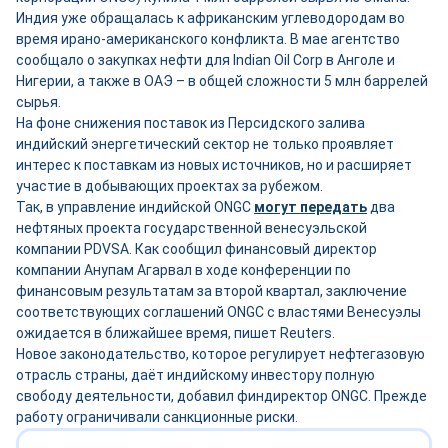
Индия уже обращалась к африканским углеводородам во
время ирано-американского конфликта. В мае агентство
сообщало о закупках нефти для Indian Oil Corp в Анголе и
Нигерии, а также в ОАЭ – в общей сложности 5 млн баррелей
сырья.
На фоне снижения поставок из Персидского залива
индийский энергетический сектор не только проявляет
интерес к поставкам из новых источников, но и расширяет
участие в добывающих проектах за рубежом.
Так, в управление индийской ONGC
могут передать
два
нефтяных проекта государственной венесуэльской
компании PDVSA. Как сообщил финансовый директор
компании Анупам Агарвал в ходе конференции по
финансовым результатам за второй квартал, заключение
соответствующих соглашений ONGC с властями Венесуэлы
ожидается в ближайшее время, пишет Reuters.
Новое законодательство, которое регулирует нефтегазовую
отрасль страны, даёт индийскому инвестору полную
свободу деятельности, добавил финдиректор ONGC. Прежде
работу ограничивали санкционные риски.