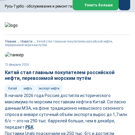
ООО «Русь-Турбо» занимается сервисом газовых и паровых
Узнать больше
Русь-Турбо - обслуживание и ремонт газовых паровых турбин
турбин, комплексным ремонтом, восстановлением,
техническим обслуживанием оборудования ТЭС,
зарубежных поршневых машин и компрессоров, которые
работают на нефтегазовых, нефтехимических,
металлургических и других предприятиях.
https://russturbo.ru/
Реклама. ООО «Русь-Турбо», ИНН 7802588950
Главная
→
Новости
→
Китай стал главным покупателем российской нефти,
erid: F7NfYUJCUneVdwPs4znf
перевозимой морским путём
Перейти на сайт
Закрыть
13 февраля 2026
Китай стал главным покупателем российской
нефти, перевозимой морским путём
Китай
нефть
экспорт нефти
В начале 2026 года Россия достигла исторического
максимума по морским поставкам нефти в Китай. Согласно
данным МЭА, на фоне традиционно невысокого сезонного
спроса в январе суточный объём экспорта вырос до 1,7 млн
б/с — это на 290 тыс. баррелей больше, чем в декабре,
передаёт
РБК
.
Поставки Urals подскочили на 250 тыс. б/с и достигли