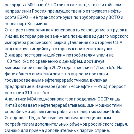
рекордных 500 тыс. б/с. Стоит отметить, что в китайском
направлении Россия преимущественно отгружает нефть
сорта ESPO — её транспортируют по трубопроводу ВСТО и
через порт Козьмино.
Этот рост позволил компенсировать сокращение отгрузок в
Индию, которая ранее занимала позицию ведущего морского
импортёра российского сырья. Давление со стороны США
подтолкнуло индийскую сторону к снижению закупок.
В январе поставки индийским потребителям упали на
100 тыс. б/с по сравнению с декабрём, достигнув
минимальной с ноября 2022 года отметки в 1,1 млн б/с. На
фоне общего снижения заметно выросли поставки
государственным нефтепереработчикам, включая
предприятие в Вадинаре (доля «Роснефти» — 49%): прирост
составил 310 тыс. б/с.
Аналитики МЭА подчёркивают: за пределами ОЭСР лишь
Китай обладает нефтеперерабатывающими мощностями,
способными эффективно работать с нефтью марки Urals.
Это делает Поднебесную основным потенциальным
потребителем дополнительных объёмов российского сырья.
Однако для приёма дополнительных партий стране,