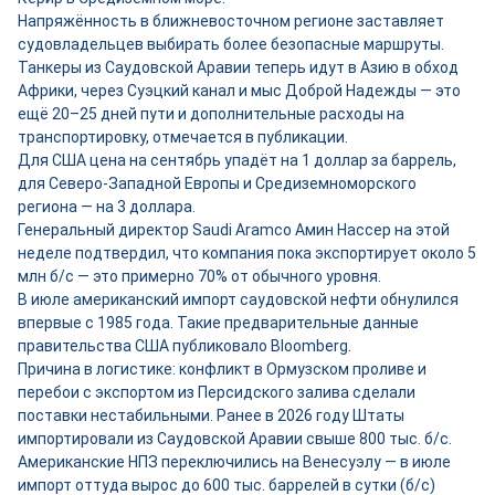
Напряжённость в ближневосточном регионе заставляет
судовладельцев выбирать более безопасные маршруты.
Танкеры из Саудовской Аравии теперь идут в Азию в обход
Африки, через Суэцкий канал и мыс Доброй Надежды — это
ещё 20–25 дней пути и дополнительные расходы на
транспортировку, отмечается в публикации.
Для США цена на сентябрь упадёт на 1 доллар за баррель,
для Северо-Западной Европы и Средиземноморского
региона — на 3 доллара.
Генеральный директор Saudi Aramco Амин Нассер на этой
неделе подтвердил, что компания пока экспортирует около 5
млн б/с — это примерно 70% от обычного уровня.
В июле американский импорт саудовской нефти обнулился
впервые с 1985 года. Такие предварительные данные
правительства США публиковало Bloomberg.
Причина в логистике: конфликт в Ормузском проливе и
перебои с экспортом из Персидского залива сделали
поставки нестабильными. Ранее в 2026 году Штаты
импортировали из Саудовской Аравии свыше 800 тыс. б/с.
Американские НПЗ переключились на Венесуэлу — в июле
импорт оттуда вырос до 600 тыс. баррелей в сутки (б/с)