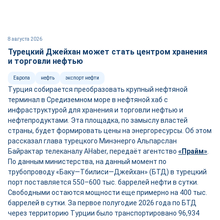
8 августа 2026
Турецкий Джейхан может стать центром хранения
и торговли нефтью
Европа
нефть
экспорт нефти
Турция собирается преобразовать крупный нефтяной
терминал в Средиземном море в нефтяной хаб с
инфраструктурой для хранения и торговли нефтью и
нефтепродуктами. Эта площадка, по замыслу властей
страны, будет формировать цены на энергоресурсы. Об этом
рассказал глава турецкого Минэнерго Альпарслан
Байрактар телеканалу AHaber, передаёт агентство
«Прайм»
.
По данным министерства, на данный момент по
трубопроводу «Баку—Тбилиси—Джейхан» (БТД) в турецкий
порт поставляется 550–600 тыс. баррелей нефти в сутки.
Свободными остаются мощности ещ
е
примерно на 400 тыс.
баррелей в сутки. За первое полугодие 2026 года по БТД
через территорию Турции было транспортировано 96,934