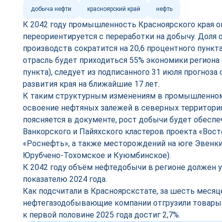
добыча нефти
красноярский край
нефть
К 2042 году промышленность Красноярского края о
переориентируется с переработки на добычу. Дол
производств сократится на 20,6 процентного пункт
отрасль будет приходиться 55% экономики региона 
пункта), следует из подписанного 31 июля прогноз
развития края на ближайшие 17 лет.
К таким структурным изменениям в промышленно
освоение нефтяных залежей в северных территория
поясняется в документе, рост добычи будет обеспе
Ванкорского и Пайяхского кластеров проекта «Вост
«Роснефть», а также месторождений на юге Эвенки
Юрубчено-Тохомское и Куюмбинское).
К 2042 году объём нефтедобычи в регионе должен ув
показателю 2024 года.
Как подсчитали в Красноярскстате, за шесть месяц
нефтегазодобывающие компании отгрузили товары н
к первой половине 2025 года достиг 2,7%.