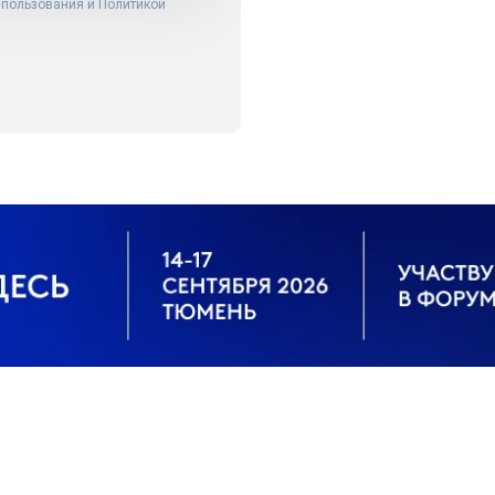
 пользования
и
Политикой