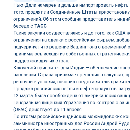
Нью‑Дели намерен и дальше импортировать нефть 
того, продлят ли Соединённые Штаты приостановку
ограничений. Об этом сообщил представитель инди
беседе с
ТАСС
.
Такие закупки осуществлялись и до того, как США н
ограничения на сделки с российским сырьём, добав
подчеркнул, что решение Вашингтона о временной 
принималось исходя из собственных стратегических
поддержки других стран.
Ключевой приоритет для Индии — обеспечение эне
населения. Страна принимает решения о закупках, 
рыночные условия, пояснил представитель правите
Продажа российских нефти и нефтепродуктов, загр
12 марта, была освобождена от американских санкци
Генеральная лицензия Управления по контролю за 
(OFAC) действует до 11 апреля.
По итогам российско‑индийских межмидовских кон
замминистра иностранных дел России Андрей Руде