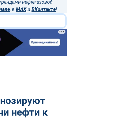
трендами нефтегазовой
нале
, в
MAX
и
ВКонтакте
!
гнозируют
и нефти к