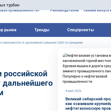
 паровых турбин, комплексным ремонтом, восстановлени
вых турбин
 компрессоров, которые работают на нефтегазовых, неф
зовая промышленность»
Рекламодателям
Свежий выпуск 
ор рынка
Тренды
Спецпроекты
не зависимости от дальнейшего решения США по санкциям
 российской
Популярно о нефтегазовой
т дальнейшего
промышленности
м
4 мая 2026
Великий сибирский про
как осваивали крупне
нефтегазоносную про