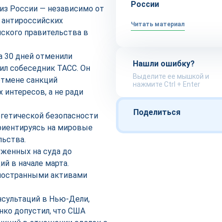
России
из России — независимо от
 антироссийских
Читать материал
йского правительства в
а 30 дней отменили
Нашли ошибку?
ил собеседник ТАСС. Он
Выделите ее мышкой и
отмене санкций
нажмите Ctrl + Enter
 интересов, а не ради
Поделиться
ргетической безопасности
ориентируясь на мировые
льства.
уженных на суда до
й в начале марта.
иностранными активами
сультаций в Нью‑Дели,
нко допустил, что США