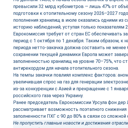
превысили 32 млрд кубометров — лишь 47% от объё
подготовки к отопительному сезону 2026–2027 год
пополнения хранилищ в июле оказались одними из 
историю наблюдений, уступая только показателям 20
Еврокомиссия требует от стран ЕС обеспечивать за
период с 1 октября по 1 декабря. Таким образом, к 
периода нетто-закачка должна составить не менее 
сохранении текущей динамики Европа может завер
заполненностью хранилищ на уровне 70–75%, что 
антирекордом для начала отопительного сезона.
На темпы закачки повлиял комплекс факторов: аном
увеличившая спрос на газ для генерации электроэн
из-за конкуренции с Азией и прекращение с 1 январ
российского газа через Украину.
Ранее председатель Еврокомиссии Урсула фон дер Л
рассматривает возможность поэтапного снижения 
заполненности ПХГ с 90 до 80% в связи со сложной 
Не пропустить главные новости и достижения отрасли