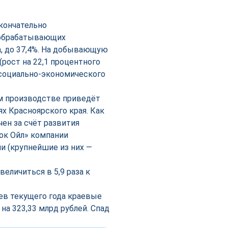
кончательно
я обрабатывающих
а, до 37,4%. На добывающую
(рост на 22,1 процентного
а социально-экономического
м производстве приведёт
х Красноярского края. Как
чен за счёт развития
ок Ойл» компании
и (крупнейшие из них —
еличиться в 5,9 раза к
ев текущего года краевые
а 323,33 млрд рублей. Спад