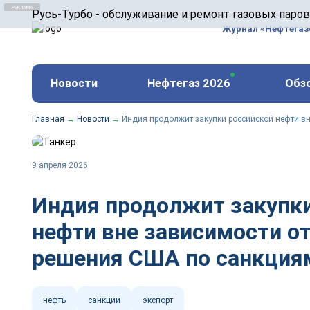
ООО «Русь-Турбо» занимается сервисом газовых и
Русь-Турбо - обслуживание и ремонт газовых паро
оборудования ТЭС, зарубежных поршневых машин и
Журнал «Нефтега
и других предприятиях.
https://russturbo.ru/
Реклама. ООО «Русь-Турбо», ИНН 7802588950
Новости
Нефтегаз 2026
Обз
erid: F7NfYUJCUneVdwPs4znf
Главная
→
Новости
→
Индия продолжит закупки российской нефти в
9 апреля 2026
Индия продолжит закупки
нефти вне зависимости о
решения США по санкция
нефть
санкции
экспорт