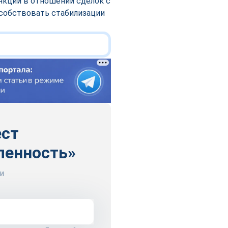
нкций в отношении сделок с
особствовать стабилизации
ест
ленность»
и