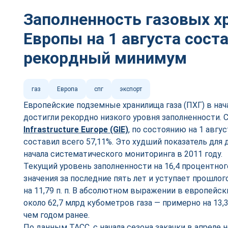
Заполненность газовых 
Европы на 1 августа сост
рекордный минимум
газ
Европа
спг
экспорт
Европейские подземные хранилища газа (ПХГ) в нача
достигли рекордно низкого уровня заполненности.
Infrastructure Europe (GIE)
, по состоянию на 1 авгу
составил всего 57,11%. Это худший показатель для
начала систематического мониторинга в 2011 году.
Текущий уровень заполненности на 16,4 процентног
значения за последние пять лет и уступает прошлог
на 11,79 п. п. В абсолютном выражении в европейск
около 62,7 млрд кубометров газа — примерно на 13
чем годом ранее.
По данным ТАСС, с начала сезона закачки в апреле 