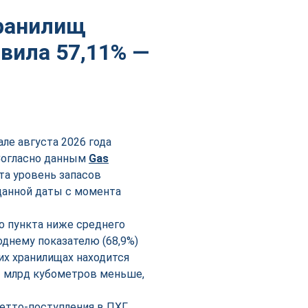
хранилищ
авила 57,11% —
ле августа 2026 года
 Согласно данным
Gas
ста уровень запасов
 данной даты с момента
о пункта ниже среднего
однему показателю (68,9%)
их хранилищах находится
,3 млрд кубометров меньше,
нетто-поступления в ПХГ