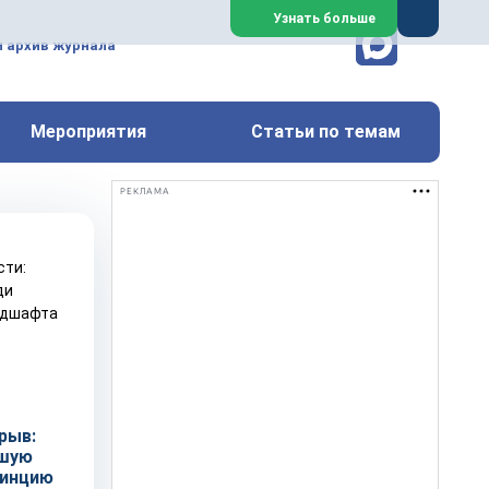
ем, техническим обслуживанием
Узнать больше
техимических, металлургических
и архив журнала
Перейти на сайт
Закрыть
Мероприятия
Статьи по темам
РЕКЛАМА
рыв:
йшую
винцию