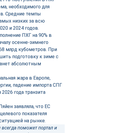
ма, необходимого для
ов. Средние темпы
самых низких за всю
20 и 2024 годов.
полнение ПХГ на 90% в
началу осенне-зимнего
68 млрд кубометров. При
шить подготовку к зиме с
станет абсолютным
альная жара в Европе,
ергии, падение импорта СПГ
я 2026 года транзита
яйен заявляла, что ЕС
целевого показателя
ситуацией на рынке.
 всегда поможет портал и