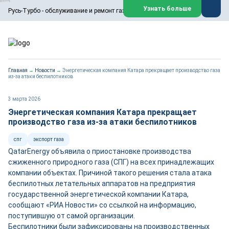
ООО «Русь-Турбо» занимается сервисом газовых и паровых
Узнать больше
Русь-Турбо - обслуживание и ремонт газовых паровых турбин
турбин, комплексным ремонтом, восстановлением,
техническим обслуживанием оборудования ТЭС,
зарубежных поршневых машин и компрессоров, которые
работают на нефтегазовых, нефтехимических,
металлургических и других предприятиях.
https://russturbo.ru/
Реклама. ООО «Русь-Турбо», ИНН 7802588950
Главная
→
Новости
→
Энергетическая компания Катара прекращает производство газа
erid: F7NfYUJCUneVdwPs4znf
из-за атаки беспилотников
Перейти на сайт
Закрыть
3 марта 2026
Энергетическая компания Катара прекращает
производство газа из-за атаки беспилотников
спг
экспорт газа
QatarEnergy объявила о приостановке производства
сжиженного природного газа (СПГ) на всех принадлежащих
компании объектах. Причиной такого решения стала атака
беспилотных летательных аппаратов на предприятия
государственной энергетической компании Катара,
сообщают «РИА Новости» со ссылкой на информацию,
поступившую от самой организации.
Беспилотники были зафиксированы на производственных