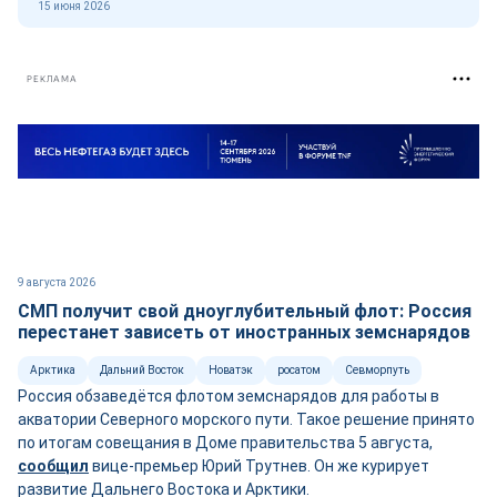
15 июня 2026
РЕКЛАМА
9 августа 2026
СМП получит свой дноуглубительный флот: Россия
перестанет зависеть от иностранных земснарядов
Арктика
Дальний Восток
Новатэк
росатом
Севморпуть
Россия обзаведётся флотом земснарядов для работы в
акватории Северного морского пути. Такое решение принято
по итогам совещания в Доме правительства 5 августа,
сооб
щ
ил
вице-премьер Юрий Трутнев. Он же курирует
развитие Дальнего Востока и Арктики.