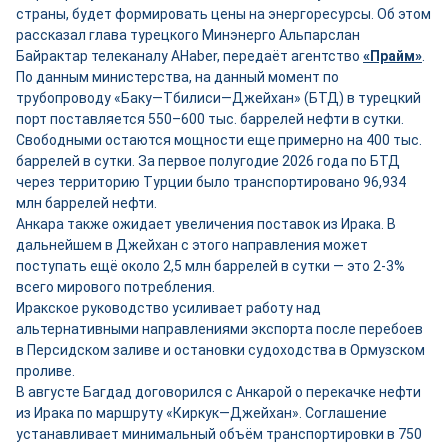
страны, будет формировать цены на энергоресурсы. Об этом
рассказал глава турецкого Минэнерго Альпарслан
Байрактар телеканалу AHaber, передаёт агентство
«Прайм»
.
По данным министерства, на данный момент по
трубопроводу «Баку—Тбилиси—Джейхан» (БТД) в турецкий
порт поставляется 550–600 тыс. баррелей нефти в сутки.
Свободными остаются мощности ещ
е
примерно на 400 тыс.
баррелей в сутки. За первое полугодие 2026 года по БТД
через территорию Турции было транспортировано 96,934
млн баррелей нефти.
Анкара также ожидает увеличения поставок из Ирака. В
дальнейшем в Джейхан с этого направления может
поступать ещё около 2,5 млн баррелей в сутки — это 2-3%
всего мирового потребления.
Иракское руководство усиливает работу над
альтернативными направлениями экспорта после перебоев
в Персидском заливе и остановки судоходства в Ормузском
проливе.
В августе Багдад договорился с Анкарой о перекачке нефти
из Ирака по маршруту «Киркук—Джейхан». Соглашение
устанавливает минимальный объём транспортировки в 750