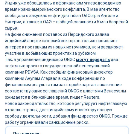
Индия уже обращалась к африканским углеводородам во
время ирано-американского конфликта. В мае агентство
сообщало о закупках нефти для Indian Oil Corp в Анголе и
Нигерии, а также в ОАЭ – в общей сложности 5 млн баррелей
сырья.
На фоне снижения поставок из Персидского залива
индийский энергетический сектор не только проявляет
интерес к поставкам из новых источников, но и расширяет
участие в добывающих проектах за рубежом.
Так, в управление индийской ONGC
могут передать
два
нефтяных проекта государственной венесуэльской
компании PDVSA. Как сообщил финансовый директор
компании Анупам Агарвал в ходе конференции по
финансовым результатам за второй квартал, заключение
соответствующих соглашений ONGC с властями Венесуэлы
ожидается в ближайшее время, пишет Reuters.
Новое законодательство, которое регулирует нефтегазовую
отрасль страны, даёт индийскому инвестору полную
свободу деятельности, добавил финдиректор ONGC. Прежде
работу ограничивали санкционные риски.
Поделиться