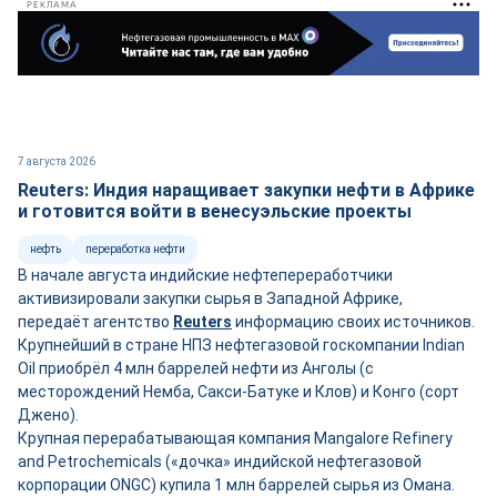
РЕКЛАМА
7 августа 2026
Reuters: Индия наращивает закупки нефти в Африке
и готовится войти в венесуэльские проекты
нефть
переработка нефти
В начале августа индийские нефтепереработчики
активизировали закупки сырья в Западной Африке,
передаёт агентство
Reuters
информацию своих источников.
Крупнейший в стране НПЗ нефтегазовой госкомпании Indian
Oil приобрёл 4 млн баррелей нефти из Анголы (с
месторождений Немба, Сакси-Батуке и Клов) и Конго (сорт
Джено).
Крупная перерабатывающая компания Mangalore Refinery
and Petrochemicals («дочка» индийской нефтегазовой
корпорации ONGC) купила 1 млн баррелей сырья из Омана.