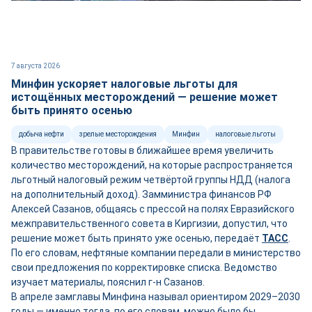
7 августа 2026
Минфин ускоряет налоговые льготы для
истощённых месторождений — решение может
быть принято осенью
добыча нефти
зрелые месторождения
Минфин
налоговые льготы
В правительстве готовы в ближайшее время увеличить
количество месторождений, на которые распространяется
льготный налоговый режим четвёртой группы НДД (налога
на дополнительный доход). Замминистра финансов РФ
Алексей Сазанов, общаясь с прессой на полях Евразийского
межправительственного совета в Киргизии, допустил, что
решение может быть принято уже осенью, передаёт
ТАСС
.
По его словам, нефтяные компании передали в министерство
свои предложения по корректировке списка. Ведомство
изучает материалы, пояснил г-н Сазанов.
В апреле замглавы Минфина называл ориентиром 2029–2030
годы — именно тогда, по его словам, можно было бы