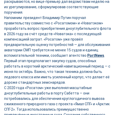
раскрываются, но вице-премьер дал ведомствам неделю на
их урегулирование, сформулировав соответствующие
поручения.
Напомним: президент Владимир Путин поручал
правительству совместно с «Росатомом» и «Новатэком»
проработать вопрос приобретения дноуглубительного флота
в 2026 году за счёт средств «Новатэка» с последующей
компенсацией затрат. «Росатом» уже провёл
предварительную оценку потребностей — для обслуживания
акватории СМП требуется не менее 15 судов и единиц
вспомогательной техники, сообщает агентство
PortNews
.
Первый этап предполагает закупку судов, способных
работать в короткий арктический навигационный период — с
июня по октябрь. Важно, что такая техника должна быть
ледового класса или иметь усиленный корпус, что делает её
дороже стандартных земснарядов.
С 2020 года «Росатом» уже выполнял масштабные
дноуглубительные работы в порту Сабетта — они
потребовались для обеспечения круглогодичного вывоза
сжиженного природного газа с проекта «Ямал СПГ» и «Арктик
СПГ-2». Тогда использовались преимущественно
привлечённые иностранные суда. Создание собственного