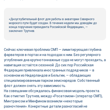
«Дноуглубительный флот для работы в акватории Северного
морского пути будет создан. В течение недели мы доведём до
конца поручение президента Российской Федерации», —
заключил Трутнев.
Сейчас ключевая проблема СМП — лимитирующая глубина
фарватеров в портах и на подходах к ним. Без регулярного
углубления дна крупнотоннажные суда не могут проходить, а
навигация остаётся сезонной. До сих пор Российская
Федерация привлекала иностранных подрядчиков — в
основном из Нидерландов и Бельгии, — обладающих
специализированным парком земснарядов. Собственный
флот должен снять эту зависимость.
На совещании обсуждалась финансовая модель проекта.
Как отметил Трутнев, между «Росатомом» (оператор СМП),
Минтрансом и Минфином возникли «некоторые
разночтения». Конкретные детали разногласий не