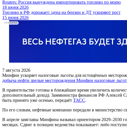
Reuters: Россия вынуждена импортировать топливо по морю
18 июня 2026
Топливо в РФ дорожает: цена на бензин и ДТ ускоряют рост
15 июня 2026
РЕКЛАМА
7 августа 2026
Минфин ускоряет налоговые льготы для истощённых месторо
добыча нефти
зрелые месторождения
Минфин
налоговые льго
В правительстве готовы в ближайшее время увеличить количес
дополнительный доход). Замминистра финансов РФ Алексей Саз
быть принято уже осенью, передаёт
ТАСС
.
По его словам, нефтяные компании передали в министерство св
В апреле замглавы Минфина называл ориентиром 2029–2030 год
месяцах. Сдвиг в позиции ведомства показывает: либо поступ