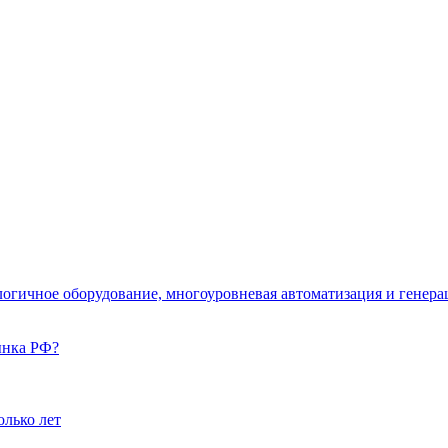
логичное оборудование, многоуровневая автоматизация и гене
ынка РФ?
олько лет