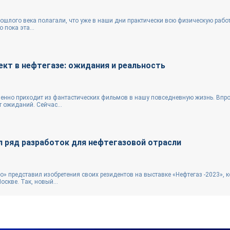
ошлого века полагали, что уже в наши дни практически всю физическую рабо
 пока эта...
кт в нефтегазе: ожидания и реальность
пенно приходит из фантастических фильмов в нашу повседневную жизнь. Впро
т ожиданий. Сейчас...
л ряд разработок для нефтегазовой отрасли
» представил изобретения своих резидентов на выставке «Нефтегаз -2023», к
скве. Так, новый...