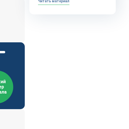
Читать материал
ий
ер
ала