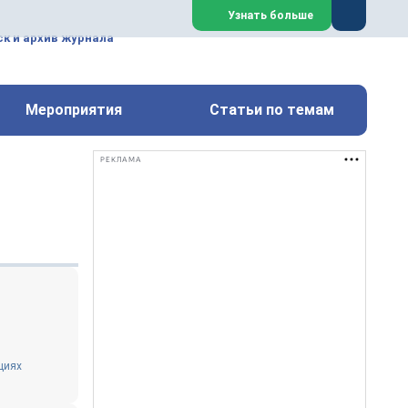
ем, техническим обслуживанием
Узнать больше
техимических, металлургических
к и архив журнала
Перейти на сайт
Закрыть
Мероприятия
Статьи по темам
РЕКЛАМА
циях