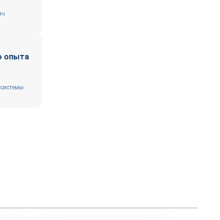
яч
о опыта
 системы
Технологии