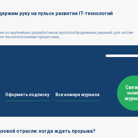
держим руку на пульсе развития IT-технологий
ин из крупнейших разработчиков кроссплатформенных решений для систем
я технологическими процессами,...
Свеж
ном
Оформить подписку
Все номера журнала
журн
азовой отрасли: когда ждать прорыва?