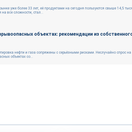
нке уже более 33 лет, её продуктами на сегодня пользуются свыше 14,5 тыс
 на все сложности, стал...
зрывоопасных объектах: рекомендации из собственног
ртировка нефти и газа сопряжены с серьёзными рисками. Неслучайно спрос на
ных объектах со...
Репортаж