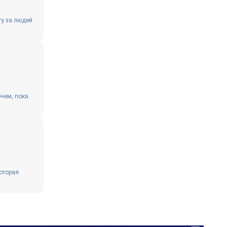
ту за людей
чем, пока
оторая