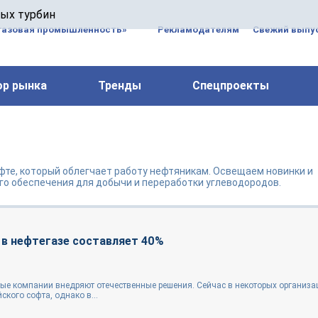
 паровых турбин, комплексным ремонтом, восстановлени
вых турбин
 компрессоров, которые работают на нефтегазовых, неф
газовая промышленность»
Рекламодателям
Свежий выпус
ор рынка
Тренды
Спецпроекты
фте, который облегчает работу нефтяникам. Освещаем новинки и
го обеспечения для добычи и переработки углеводородов.
 в нефтегазе составляет 40%
ые компании внедряют отечественные решения. Сейчас в некоторых организа
ского софта, однако в...