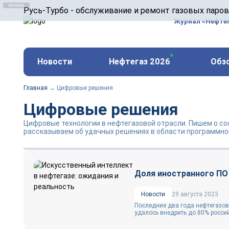
ООО «Русь-Турбо» занимается сервисом газовых и
Русь-Турбо - обслуживание и ремонт газовых паро
оборудования ТЭС, зарубежных поршневых машин и
Журнал «Нефте
и других предприятиях.
https://russturbo.ru/
Реклама. ООО «Русь-Турбо», ИНН 7802588950
Новости
Нефтегаз 2026
Обз
erid: F7NfYUJCUneVdwPs4znf
Главная
→
Цифровые решения
Цифровые решения
Цифровые технологии в нефтегазовой отрасли. Пишем о со
рассказываем об удачных решениях в области программно
Доля иностранного ПО
Новости
29 августа 2023
Последние два года нефтегазов
удалось внедрить до 80% россий