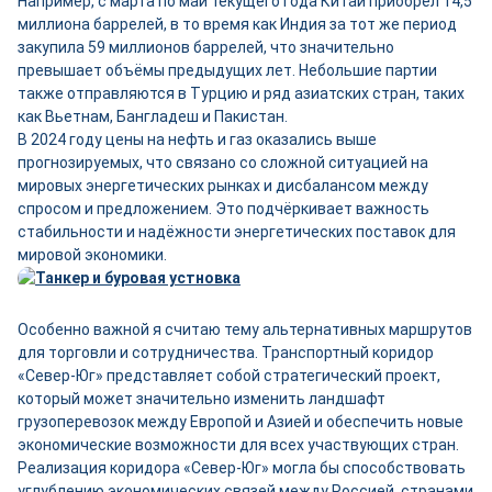
Например, с марта по май текущего года Китай приобрёл 14,5
миллиона баррелей, в то время как Индия за тот же период
закупила 59 миллионов баррелей, что значительно
превышает объёмы предыдущих лет. Небольшие партии
также отправляются в Турцию и ряд азиатских стран, таких
как Вьетнам, Бангладеш и Пакистан.
В 2024 году цены на нефть и газ оказались выше
прогнозируемых, что связано со сложной ситуацией на
мировых энергетических рынках и дисбалансом между
спросом и предложением. Это подчёркивает важность
стабильности и надёжности энергетических поставок для
мировой экономики.
Особенно важной я считаю тему альтернативных маршрутов
для торговли и сотрудничества. Транспортный коридор
«Север-Юг» представляет собой стратегический проект,
который может значительно изменить ландшафт
грузоперевозок между Европой и Азией и обеспечить новые
экономические возможности для всех участвующих стран.
Реализация коридора «Север-Юг» могла бы способствовать
углублению экономических связей между Россией, странами