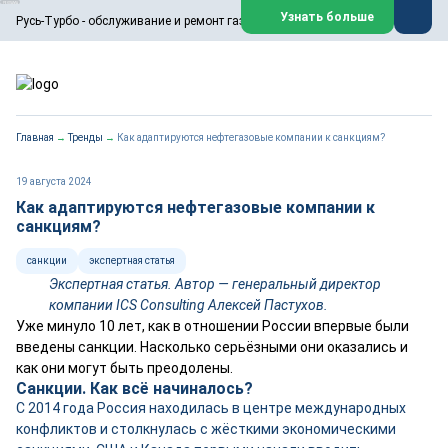
ООО «Русь-Турбо» занимается сервисом газовых и паровых
Узнать больше
Русь-Турбо - обслуживание и ремонт газовых паровых турбин
турбин, комплексным ремонтом, восстановлением,
техническим обслуживанием оборудования ТЭС,
зарубежных поршневых машин и компрессоров, которые
работают на нефтегазовых, нефтехимических,
металлургических и других предприятиях.
https://russturbo.ru/
Реклама. ООО «Русь-Турбо», ИНН 7802588950
Главная
→
Тренды
→
Как адаптируются нефтегазовые компании к санкциям?
erid: F7NfYUJCUneVdwPs4znf
Перейти на сайт
Закрыть
19 августа 2024
Как адаптируются нефтегазовые компании к
санкциям?
санкции
экспертная статья
Экспертная статья. Автор — генеральный директор
компании ICS Consulting Алексей Пастухов.
Уже минуло 10 лет, как в отношении России впервые были
введены санкции. Насколько серьёзными они оказались и
как они могут быть преодолены.
Санкции. Как всё начиналось?
С 2014 года Россия находилась в центре международных
конфликтов и столкнулась с жёсткими экономическими