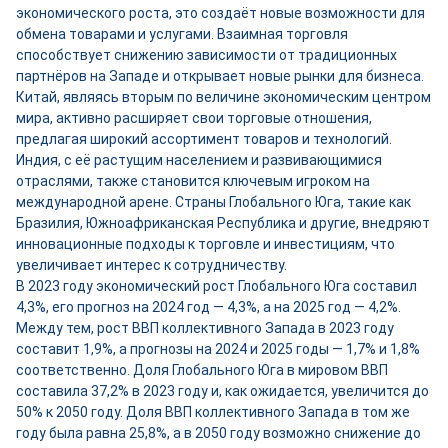
экономического роста, это создаёт новые возможности для
обмена товарами и услугами. Взаимная торговля
способствует снижению зависимости от традиционных
партнёров на Западе и открывает новые рынки для бизнеса.
Китай, являясь вторым по величине экономическим центром
мира, активно расширяет свои торговые отношения,
предлагая широкий ассортимент товаров и технологий.
Индия, с её растущим населением и развивающимися
отраслями, также становится ключевым игроком на
международной арене. Страны Глобального Юга, такие как
Бразилия, Южноафриканская Республика и другие, внедряют
инновационные подходы к торговле и инвестициям, что
увеличивает интерес к сотрудничеству.
В 2023 году экономический рост Глобального Юга составил
4,3%, его прогноз на 2024 год — 4,3%, а на 2025 год — 4,2%.
Между тем, рост ВВП коллективного Запада в 2023 году
составит 1,9%, а прогнозы на 2024 и 2025 годы — 1,7% и 1,8%
соответственно. Доля Глобального Юга в мировом ВВП
составила 37,2% в 2023 году и, как ожидается, увеличится до
50% к 2050 году. Доля ВВП коллективного Запада в том же
году была равна 25,8%, а в 2050 году возможно снижение до