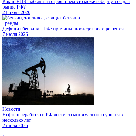
Какие НПЗ выбыли из строя и чем это может обернуться для
рынка РФ?
23 июля 2026
Тренды
Дефицит бензина в РФ: причины, последствия и решения
7 июля 2026
Новости
Нефтепереработка в РФ достигла минимального уровня за
несколько лет
2 июля 2026