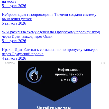
на мосту
5 августа 2026
Нейросеть для газопроводов: в Тюмени создали систему
выявления утечек
5 августа 2026
WSJ раскрыла схему сделки по Ормузскому проливу: вход
через Иран, выход через Оман
5 августа 2026
Ирак и Иран близки к соглашению по пропуску танкеров
через Ормузский пролив
4 августа 2026
РЕКЛАМА