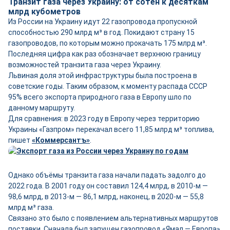
Транзит газа через Украину: от сотен к десяткам
млрд кубометров
Из России на Украину идут 22 газопровода пропускной
способностью 290 млрд м³ в год. Покидают страну 15
газопроводов, по которым можно прокачать 175 млрд м³.
Последняя цифра как раз обозначает верхнюю границу
возможностей транзита газа через Украину.
Львиная доля этой инфраструктуры была построена в
советские годы. Таким образом, к моменту распада СССР
95% всего экспорта природного газа в Европу шло по
данному маршруту.
Для сравнения: в 2023 году в Европу через территорию
Украины «Газпром» перекачал всего 11,85 млрд м³ топлива,
пишет
«Коммерсантъ»
.
Однако объёмы транзита газа начали падать задолго до
2022 года. В 2001 году он составил 124,4 млрд, в 2010-м —
98,6 млрд, в 2013-м — 86,1 млрд, наконец, в 2020-м — 55,8
млрд м³ газа.
Связано это было с появлением альтернативных маршрутов
поставки. Сначала был запущен газопровод «Ямал — Европа»,