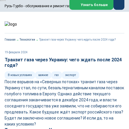
ООО «Русь-Турбо» занимается сервисом газовых и паровых
Узнать больше
Русь-Турбо - обслуживание и ремонт газовых паровых турбин
турбин, комплексным ремонтом, восстановлением,
техническим обслуживанием оборудования ТЭС,
зарубежных поршневых машин и компрессоров, которые
работают на нефтегазовых, нефтехимических,
металлургических и других предприятиях.
https://russturbo.ru/
Реклама. ООО «Русь-Турбо», ИНН 7802588950
Главная
→
Технологии
→
Транзит газа через Украину: чего ждать после 2024 года?
erid: F7NfYUJCUneVdwPs4znf
Перейти на сайт
Закрыть
19 февраля 2024
Транзит газа через Украину: чего ждать после 2024
года?
В новых условиях
важное
газ
экспорт
После взрывов на «Северных потоках» транзит газа через
Украину стал, по сути, безальтернативным каналом поставок
голубого топлива в Европу. Однако действие текущего
соглашения заканчивается в декабре 2024 года, и власти
соседнего государства уже заявили, что не собираются его
продлевать. Какое будущее ждёт экспорт российского газа?
Будет ли заключено новое соглашение? И если да, то на
каких условиях?