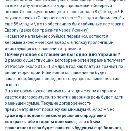
затем по дну Балтийского моря проложили «Северный
поток». Их совокупная мощность составляла 87,9 млрд м³. В
случае запуска «Северного потока — 2» сюда добавилось бы
ещё 55 млрд м³, а это обеспечило бы стабильные поставки в
Европу (даже без транзита через Украину).
Несмотря на падение объёмов перекачки, остаются
весомые экономические доводы в пользу пролонгации
действующего соглашения о транзите.
Почему новое соглашение выгодно для Украины?
В рамках существующих договорённостей Украина получает
от России около $1,2–1,3 млрд в год как плату за транзит по
своей территории. Если новое соглашение не будет
заключено, бюджет соседнего государства лишится этих
выплат.
В то же время нужно понимать, что даже если сторонам
удастся договориться, то почти наверняка речь будет идти
о меньшей сумме. Текущие договорённости
предусматривают прокачку как минимум 40 млрд м³, но
«
даже при положительном решении о продлении
контракта обе стороны понимают, что объём
транзитного газа будет снижен в будущем ещё больше
»,