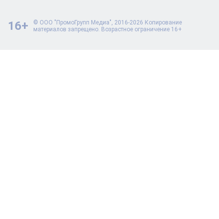
16+
© ООО "ПромоГрупп Медиа", 2016-2026 Копирование
материалов запрещено. Возрастное ограничение 16+