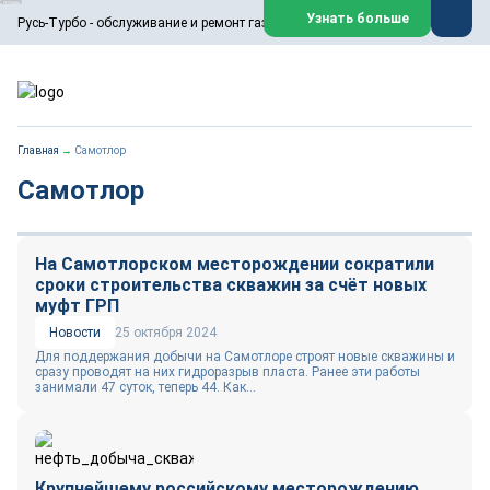
ООО «Русь-Турбо» занимается сервисом газовых и паровых
Узнать больше
Русь-Турбо - обслуживание и ремонт газовых паровых турбин
турбин, комплексным ремонтом, восстановлением,
техническим обслуживанием оборудования ТЭС,
зарубежных поршневых машин и компрессоров, которые
работают на нефтегазовых, нефтехимических,
металлургических и других предприятиях.
https://russturbo.ru/
Реклама. ООО «Русь-Турбо», ИНН 7802588950
Главная
→
Самотлор
erid: F7NfYUJCUneVdwPs4znf
Самотлор
Перейти на сайт
Закрыть
На Самотлорском месторождении сократили
сроки строительства скважин за счёт новых
муфт ГРП
Новости
25 октября 2024
Для поддержания добычи на Самотлоре строят новые скважины и
сразу проводят на них гидроразрыв пласта. Ранее эти работы
занимали 47 суток, теперь 44. Как...
Крупнейшему российскому месторождению