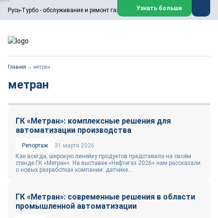
ООО «Русь-Турбо» занимается сервисом газовых и паровых
Узнать больше
Русь-Турбо - обслуживание и ремонт газовых паровых турбин
турбин, комплексным ремонтом, восстановлением,
техническим обслуживанием оборудования ТЭС,
зарубежных поршневых машин и компрессоров, которые
работают на нефтегазовых, нефтехимических,
металлургических и других предприятиях.
https://russturbo.ru/
Реклама. ООО «Русь-Турбо», ИНН 7802588950
Главная
→
метран
erid: F7NfYUJCUneVdwPs4znf
метран
Перейти на сайт
Закрыть
ГК «Метран»: комплексные решения для
автоматизации производства
Репортаж
31 марта 2026
Как всегда, широкую линейку продуктов представила на своём
стенде ГК «Метран». На выставке «Нефтегаз 2026» нам рассказали
о новых разработках компании: датчике...
ГК «Метран»: современные решения в области
промышленной автоматизации