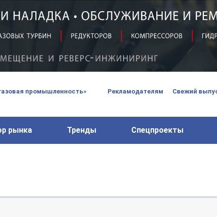
вых турбин
 паровых турбин, комплексным ремонтом, восстановлени
 компрессоров, которые работают на нефтегазовых, неф
газовая промышленность»
Рекламодателям
Свежий выпус
ор рынка
Тренды
Спецпроекты