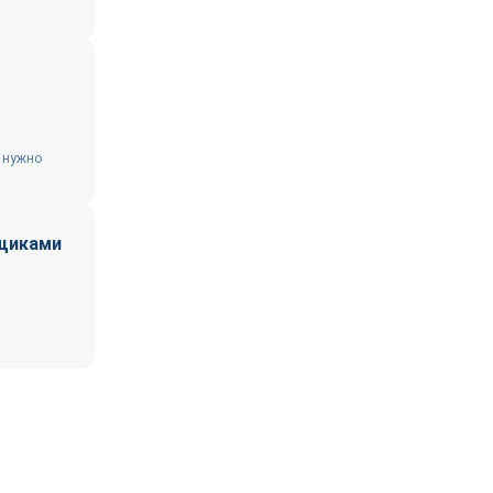
а нужно
вщиками