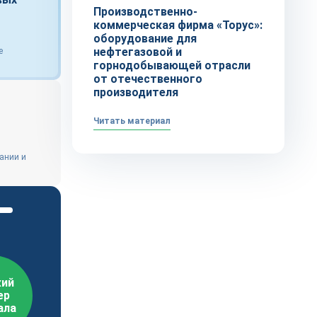
Производственно-
коммерческая фирма «Торус»:
оборудование для
нефтегазовой и
е
горнодобывающей отрасли
от отечественного
производителя
Читать материал
пании и
ий
ер
ала