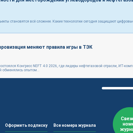
ъекты становятся всё сложнее. Какие технологии сегодня защищают цифровы
ифровизация меняют правила игры в ТЭК
 состоялся Конгресс NEFT 4.0 2026, где лидеры нефтегазовой отрасли, ИТ-ком
 обменялись опытом...
Свеж
ном
Оформить подписку
Все номера журнала
журн