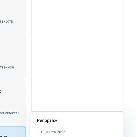
азности
ственное
х
 комплексе»
Репортаж
13 марта 2026
вых