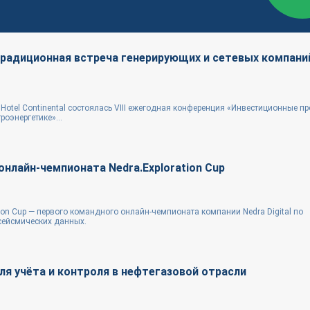
традиционная встреча генерирующих и сетевых компани
Hotel Continental состоялась VIII ежегодная конференция «Инвестиционные пр
роэнергетике»...
онлайн-чемпионата Nedra.Exploration Cup
ion Cup — первого командного онлайн-чемпионата компании Nedra Digital по
 сейсмических данных.
я учёта и контроля в нефтегазовой отрасли