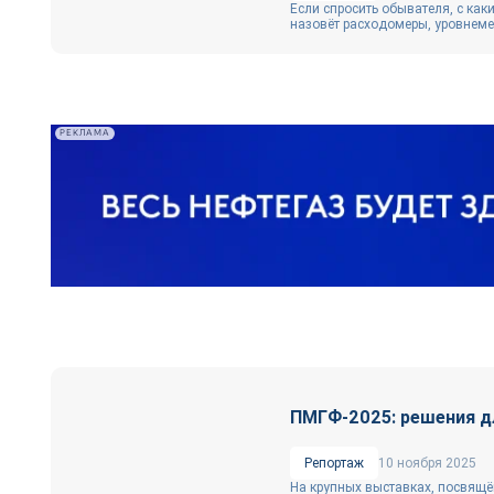
Если спросить обывателя, с как
назовёт расходомеры, уровнемер
РЕКЛАМА
ПМГФ-2025: решения дл
Репортаж
10 ноября 2025
На крупных выставках, посвящё