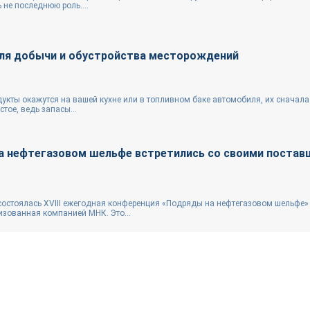
 не последнюю роль....
ля добычи и обустройства месторождений
дукты окажутся на вашей кухне или в топливном баке автомобиля, их сначал
стое, ведь запасы...
а нефтегазовом шельфе встретились со своими поста
 состоялась XVIII ежегодная конференция «Подряды на нефтегазовом шельфе»
зованная компанией МНК. Это...