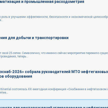
оматизация и промышленная расходометрия
 роль в улучшении эффективности, безопасности и экономической целесообр
...
ения для добычи и транспортировки
т своё 25‑летие. Символично, что именно сейчас мероприятие пережило суще
роведения, теперь...
зснаб-2026» собрала руководителей МТО нефтегазовы
ов оборудования
ontinental состоялась XX ежегодная конференция «Снабжение в нефтегазовом
тие...
ности для месторождений углеводородов и нефтегазо