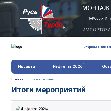
Русь-Турбо - обслуживание и ремонт газовых паро
ООО «Русь-Турбо» занимается сервисом газовых и
оборудования ТЭС, зарубежных поршневых машин и
Журнал «Нефте
и других предприятиях.
https://russturbo.ru/
Реклама. ООО «Русь-Турбо», ИНН 7802588950
Новости
Нефтегаз 2026
Обз
erid: F7NfYUJCUneVdwPs4znf
Главная
→
Итоги мероприятий
Итоги мероприятий