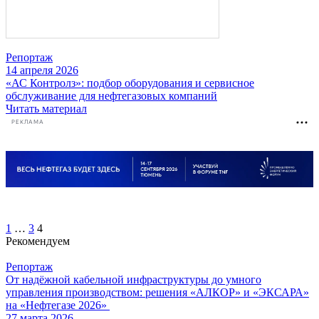
Репортаж
14 апреля 2026
«АС Контролз»: подбор оборудования и сервисное
обслуживание для нефтегазовых компаний
Читать материал
РЕКЛАМА
Пагинация
1
…
3
4
Рекомендуем
записей
Репортаж
От надёжной кабельной инфраструктуры до умного
управления производством: решения «АЛКОР» и «ЭКСАРА»
на «Нефтегазе 2026»
27 марта 2026