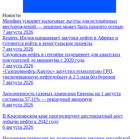
Новости
Минфин ускоряет налоговые льготы для истощённых
месторождений — решение может быть принято осенью
7 августа 2026
Reuters: Индия наращивает закупки нефти в Африке и
готовится войти в венесуэльские проекты
7 августа 2026
Саудовская нефть в сентябре подешевеет для азиатских
покупателей до минимума с 2020 года
7 августа 2026
«Газпромнефть-Хантос» запустил технологию ГРП,
увеличивающую нефтедобычу в 2,5 раза без бурения
7 августа 2026
Заполненность газовых хранилищ Европы на 1 августа
составила 57,11% — рекордный минимум
6 августа 2026
В Красноярском крае прогнозируют шестикратный рост
добычи нефти к 2042 году
6 августа 2026
Индонезия переходит на долгосрочные закупки российской