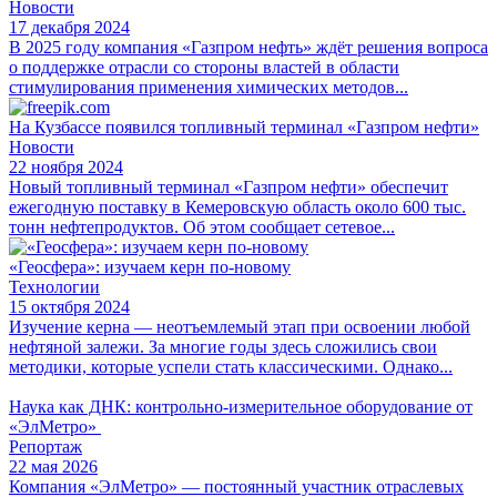
Новости
17 декабря 2024
В 2025 году компания «Газпром нефть» ждёт решения вопроса
о поддержке отрасли со стороны властей в области
стимулирования применения химических методов...
На Кузбассе появился топливный терминал «Газпром нефти»
Новости
22 ноября 2024
Новый топливный терминал «Газпром нефти» обеспечит
ежегодную поставку в Кемеровскую область около 600 тыс.
тонн нефтепродуктов. Об этом сообщает сетевое...
«Геосфера»: изучаем керн по-новому
Технологии
15 октября 2024
Изучение керна ― неотъемлемый этап при освоении любой
нефтяной залежи. За многие годы здесь сложились свои
методики, которые успели стать классическими. Однако...
Наука как ДНК: контрольно-измерительное оборудование от
«ЭлМетро»
Репортаж
22 мая 2026
Компания «ЭлМетро» — постоянный участник отраслевых