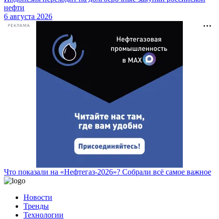
нефти
6 августа 2026
РЕКЛАМА
Что показали на «Нефтегаз-2026»? Собрали всё самое важное
Новости
Тренды
Технологии