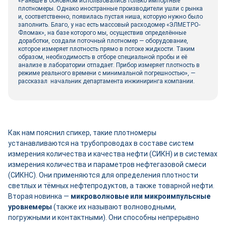
«Раньше в основном использовались только импортные
плотномеры. Однако иностранные производители ушли с рынка
и, соответственно, появилась пустая ниша, которую нужно было
заполнить. Благо, у нас есть массовый расходомер «ЭЛМЕТРО-
Фломак», на базе которого мы, осуществив определённые
доработки, создали поточный плотномер — оборудование,
которое измеряет плотность прямо в потоке жидкости. Таким
образом, необходимость в отборе специальной пробы и её
анализе в лаборатории отпадает. Прибор измеряет плотность в
режиме реального времени с минимальной погрешностью», —
рассказал начальник департамента инжиниринга компании.
Как нам пояснил спикер, такие плотномеры
устанавливаются на трубопроводах в составе систем
измерения количества и качества нефти (СИКН) и в системах
измерения количества и параметров нефтегазовой смеси
(СИКНС). Они применяются для определения плотности
светлых и тёмных нефтепродуктов, а также товарной нефти.
Вторая новинка —
микроволновые или микроимпульсные
уровнемеры
(также их называют волноводными,
погружными и контактными). Они способны непрерывно