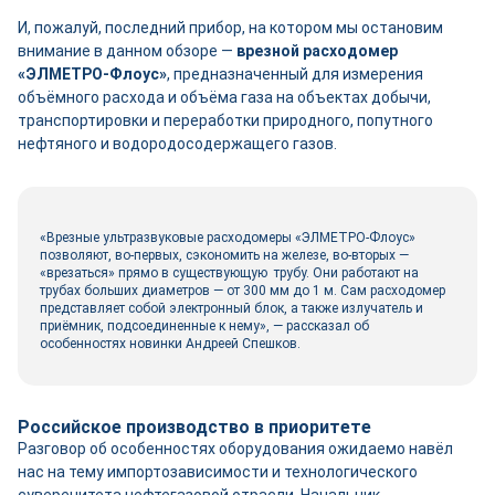
И, пожалуй, последний прибор, на котором мы остановим
внимание в данном обзоре —
врезной расходомер
«ЭЛМЕТРО-Флоус»
, предназначенный для измерения
объёмного расхода и объёма газа на объектах добычи,
транспортировки и переработки природного, попутного
нефтяного и водородосодержащего газов.
«Врезные ультразвуковые расходомеры «ЭЛМЕТРО-Флоус»
позволяют, во-первых, сэкономить на железе, во-вторых —
«врезаться» прямо в существующую трубу. Они работают на
трубах больших диаметров — от 300 мм до 1 м. Сам расходомер
представляет собой электронный блок, а также излучатель и
приёмник, подсоединенные к нему», — рассказал об
особенностях новинки Андреей Спешков.
Российское производство в приоритете
Разговор об особенностях оборудования ожидаемо навёл
нас на тему импортозависимости и технологического