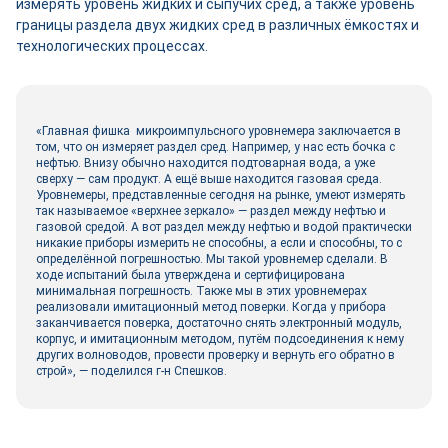
измерять уровень жидких и сыпучих сред, а также уровень
границы раздела двух жидких сред в различных ёмкостях и
технологических процессах.
«Главная фишка микроимпульсного уровнемера заключается в
том, что он измеряет раздел сред. Например, у нас есть бочка с
нефтью. Внизу обычно находится подтоварная вода, а уже
сверху — сам продукт. А ещё выше находится газовая среда.
Уровнемеры, представленные сегодня на рынке, умеют измерять
так называемое «верхнее зеркало» — раздел между нефтью и
газовой средой. А вот раздел между нефтью и водой практически
никакие приборы измерить не способны, а если и способны, то с
определённой погрешностью. Мы такой уровнемер сделали. В
ходе испытаний была утверждена и сертифицирована
минимальная погрешность. Также мы в этих уровнемерах
реализовали имитационный метод поверки. Когда у прибора
заканчивается поверка, достаточно снять электронный модуль,
корпус, и имитационным методом, путём подсоединения к нему
других волноводов, провести проверку и вернуть его обратно в
строй», — поделился г-н Спешков.