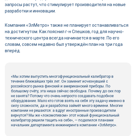
запросы растут, что стимулирует производителя на новые
разработки и инновации.
Компания «ЭлМетро» также не планирует останавливаться
на достигнутом. Как пояснил г-н Спешков, год для научно-
технического центра всегда начинается в марте. По его
словам, совсем недавно был утверждён план на три года
вперёд.
«Мы хотим выпустить многофункциональный калибратор в
течение ближайших трёх лет. Он заменит исчезнувший с
российского рынка финский и американский приборы. По
большому счёту, эта ниша сейчас свободна. Почему до сих пор
не занята? Потому что очень непросто создавать подобное
оборудование. Мало кто готов взять на себя эту задачу именно в
силу сложности, да и разработка займёт много времени. Многие
компании не решаются: а вдруг иностранные производители
вернутся? Мы же «локомотивом» этот новый функциональный
калибратор решили тащить на себе», — поделился планами
начальник департамента инжиниринга компании «ЭлМетро».