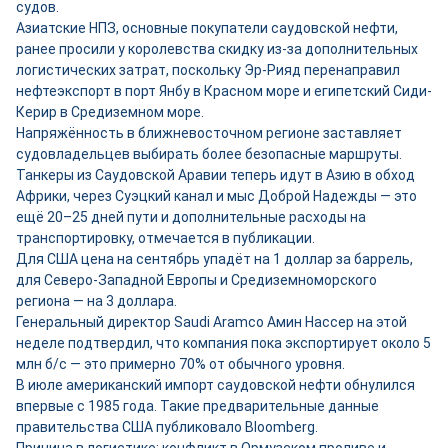
судов.
Азиатские НПЗ, основные покупатели саудовской нефти,
ранее просили у королевства скидку из-за дополнительных
логистических затрат, поскольку Эр-Рияд перенаправил
нефтеэкспорт в порт Янбу в Красном море и египетский Сиди-
Керир в Средиземном море.
Напряжённость в ближневосточном регионе заставляет
судовладельцев выбирать более безопасные маршруты.
Танкеры из Саудовской Аравии теперь идут в Азию в обход
Африки, через Суэцкий канал и мыс Доброй Надежды — это
ещё 20–25 дней пути и дополнительные расходы на
транспортировку, отмечается в публикации.
Для США цена на сентябрь упадёт на 1 доллар за баррель,
для Северо-Западной Европы и Средиземноморского
региона — на 3 доллара.
Генеральный директор Saudi Aramco Амин Нассер на этой
неделе подтвердил, что компания пока экспортирует около 5
млн б/с — это примерно 70% от обычного уровня.
В июле американский импорт саудовской нефти обнулился
впервые с 1985 года. Такие предварительные данные
правительства США публиковало Bloomberg.