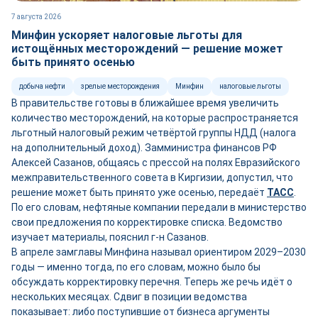
7 августа 2026
Минфин ускоряет налоговые льготы для
истощённых месторождений — решение может
быть принято осенью
добыча нефти
зрелые месторождения
Минфин
налоговые льготы
В правительстве готовы в ближайшее время увеличить
количество месторождений, на которые распространяется
льготный налоговый режим четвёртой группы НДД (налога
на дополнительный доход). Замминистра финансов РФ
Алексей Сазанов, общаясь с прессой на полях Евразийского
межправительственного совета в Киргизии, допустил, что
решение может быть принято уже осенью, передаёт
ТАСС
.
По его словам, нефтяные компании передали в министерство
свои предложения по корректировке списка. Ведомство
изучает материалы, пояснил г-н Сазанов.
В апреле замглавы Минфина называл ориентиром 2029–2030
годы — именно тогда, по его словам, можно было бы
обсуждать корректировку перечня. Теперь же речь идёт о
нескольких месяцах. Сдвиг в позиции ведомства
показывает: либо поступившие от бизнеса аргументы