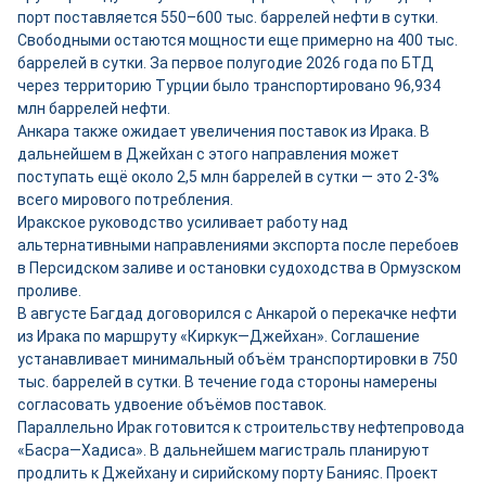
порт поставляется 550–600 тыс. баррелей нефти в сутки.
Свободными остаются мощности ещ
е
примерно на 400 тыс.
баррелей в сутки. За первое полугодие 2026 года по БТД
через территорию Турции было транспортировано 96,934
млн баррелей нефти.
Анкара также ожидает увеличения поставок из Ирака. В
дальнейшем в Джейхан с этого направления может
поступать ещё около 2,5 млн баррелей в сутки — это 2-3%
всего мирового потребления.
Иракское руководство усиливает работу над
альтернативными направлениями экспорта после перебоев
в Персидском заливе и остановки судоходства в Ормузском
проливе.
В августе Багдад договорился с Анкарой о перекачке нефти
из Ирака по маршруту «Киркук—Джейхан». Соглашение
устанавливает минимальный объём транспортировки в 750
тыс. баррелей в сутки. В течение года стороны намерены
согласовать удвоение объёмов поставок.
Параллельно Ирак готовится к строительству нефтепровода
«Басра—Хадиса». В дальнейшем магистраль планируют
продлить к Джейхану и сирийскому порту Банияс. Проект