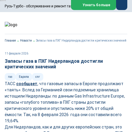
ООО «Русь-Турбо» занимается сервисом газовых и паровых
Узнать больше
Русь-Турбо - обслуживание и ремонт газовых паровых турбин
турбин, комплексным ремонтом, восстановлением,
техническим обслуживанием оборудования ТЭС,
зарубежных поршневых машин и компрессоров, которые
работают на нефтегазовых, нефтехимических,
металлургических и других предприятиях.
https://russturbo.ru/
Реклама. ООО «Русь-Турбо», ИНН 7802588950
Главная
→
Новости
→
Запасы газа в ПХГ Нидерландов достигли критических значений
erid: F7NfYUJCUneVdwPs4znf
Перейти на сайт
Закрыть
11 февраля 2026
Запасы газа в ПХГ Нидерландов достигли
критических значений
газ
Европа
спг
ТАСС
сообщает
, что газовые запасы в Европе продолжают
«таять». Вслед за Германией свои подземные хранилища
истощили Нидерланды: по данным Gas Infrastructure Europe,
запасы «голубого топлива» в ПХГ страны достигли
критического уровня и опустились ниже 20% от общей
ёмкости. Так, на 8 февраля 2026 года они составили всего
19,64%.
Для Нидерландов, как и для других европейских стран, это