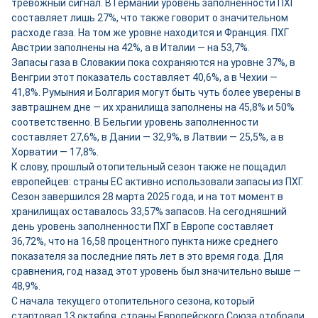
тревожный сигнал. В Германии уровень заполненности ПХГ
составляет лишь 27%, что также говорит о значительном
расходе газа. На том же уровне находится и Франция. ПХГ
Австрии заполнены на 42%, а в Италии — на 53,7%.
Запасы газа в Словакии пока сохраняются на уровне 37%, в
Венгрии этот показатель составляет 40,6%, а в Чехии —
41,8%. Румыния и Болгария могут быть чуть более уверены в
завтрашнем дне — их хранилища заполнены на 45,8% и 50%
соответственно. В Бельгии уровень заполненности
составляет 27,6%, в Дании — 32,9%, в Латвии — 25,5%, а в
Хорватии — 17,8%.
К слову, прошлый отопительный сезон также не пощадил
европейцев: страны ЕС активно использовали запасы из ПХГ.
Сезон завершился 28 марта 2025 года, и на тот момент в
хранилищах оставалось 33,57% запасов. На сегодняшний
день уровень заполненности ПХГ в Европе составляет
36,72%, что на 16,58 процентного пункта ниже среднего
показателя за последние пять лет в это время года. Для
сравнения, год назад этот уровень был значительно выше —
48,9%.
С начала текущего отопительного сезона, который
стартовал 13 октября, страны Европейского Союза отобрали