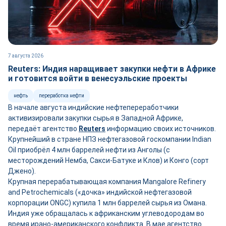
7 августа 2026
Reuters: Индия наращивает закупки нефти в Африке
и готовится войти в венесуэльские проекты
нефть
переработка нефти
В начале августа индийские нефтепереработчики
активизировали закупки сырья в Западной Африке,
передаёт агентство
Reuters
информацию своих источников.
Крупнейший в стране НПЗ нефтегазовой госкомпании Indian
Oil приобрёл 4 млн баррелей нефти из Анголы (с
месторождений Немба, Сакси-Батуке и Клов) и Конго (сорт
Джено).
Крупная перерабатывающая компания Mangalore Refinery
and Petrochemicals («дочка» индийской нефтегазовой
корпорации ONGC) купила 1 млн баррелей сырья из Омана.
Индия уже обращалась к африканским углеводородам во
время ирано-американского конфликта. В мае агентство