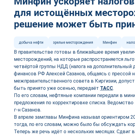
Минфин ускоряет налого
для истощённых местор
решение может быть при
добыча нефти
зрелые месторождения
Минфин
нало
В правительстве готовы в ближайшее время увели
месторождений, на которые распространяется льг
четвёртой группы НДД (налога на дополнительный 
финансов РФ Алексей Сазанов, общаясь с прессой н
межправительственного совета в Киргизии, допуст
быть принято уже осенью, передаёт
ТАСС
.
По его словам, нефтяные компании передали в мин
предложения по корректировке списка. Ведомство 
г-н Сазанов.
В апреле замглавы Минфина называл ориентиром 2
тогда, по его словам, можно было бы обсуждать ко
Теперь же речь идёт о нескольких месяцах. Сдвиг 