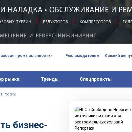
вых турбин
 паровых турбин, комплексным ремонтом, восстановлени
 компрессоров, которые работают на нефтегазовых, неф
газовая промышленность»
Рекламодателям
Свежий выпус
ор рынка
Тренды
Спецпроекты
 в Россию
ть бизнес-
Репортаж