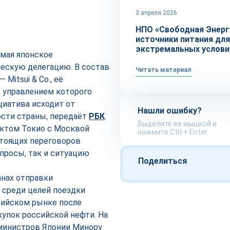
3 апреля 2026
НПО «Свободная Энерг
источники питания для
экстремальных услови
 мая японское
ескую делегацию. В состав
Читать материал
Mitsui & Co., её
од управлением которого
ициатива исходит от
Нашли ошибку?
сти страны, передаёт
РБК
.
Выделите ее мышкой и
ктом Токио с Москвой
нажмите Ctrl + Enter
стоящих переговоров
просы, так и ситуацию
Поделиться
анах отправки
 среди целей поездки
сийском рынке после
купок российской нефти. На
министров Японии Минору