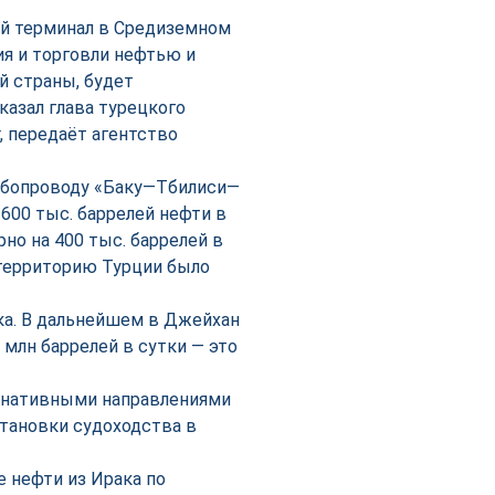
ой терминал в Средиземном
ия и торговли нефтью и
й страны, будет
казал глава турецкого
, передаёт агентство
убопроводу «Баку—Тбилиси—
600 тыс. баррелей нефти в
но на 400 тыс. баррелей в
з территорию Турции было
ка. В дальнейшем в Джейхан
 млн баррелей в сутки — это
ернативными направлениями
становки судоходства в
е нефти из Ирака по