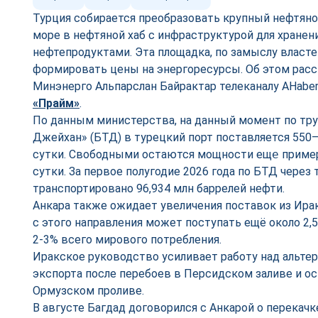
Турция собирается преобразовать крупный нефтян
море в нефтяной хаб с инфраструктурой для хранен
нефтепродуктами. Эта площадка, по замыслу власте
формировать цены на энергоресурсы. Об этом расс
Минэнерго Альпарслан Байрактар телеканалу AHaber
«Прайм»
.
По данным министерства, на данный момент по тр
Джейхан» (БТД) в турецкий порт поставляется 550–
сутки. Свободными остаются мощности ещ
е
пример
сутки. За первое полугодие 2026 года по БТД чере
транспортировано 96,934 млн баррелей нефти.
Анкара также ожидает увеличения поставок из Ира
с этого направления может поступать ещё около 2,5
2-3% всего мирового потребления.
Иракское руководство усиливает работу над альт
экспорта после перебоев в Персидском заливе и о
Ормузском проливе.
В августе Багдад договорился с Анкарой о перекачк