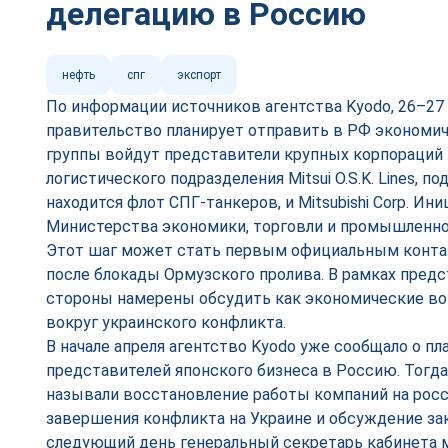
делегацию в Россию
нефть
спг
экспорт
По информации источников агентства Kyodo, 26–27
правительство планирует отправить в РФ экономич
группы войдут представители крупных корпораций — 
логистического подразделения Mitsui O.S.K. Lines, п
находится флот СПГ‑танкеров, и Mitsubishi Corp. Ин
Министерства экономики, торговли и промышленно
Этот шаг может стать первым официальным конта
после блокады Ормузского пролива. В рамках пред
стороны намерены обсудить как экономические во
вокруг украинского конфликта.
В начале апреля агентство Kyodo уже сообщало о пл
представителей японского бизнеса в Россию. Тогда
называли восстановление работы компаний на рос
завершения конфликта на Украине и обсуждение за
следующий день генеральный секретарь кабинета 