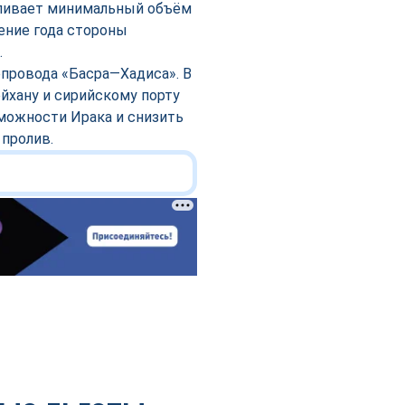
ливает минимальный объём
чение года стороны
.
епровода «Басра—Хадиса». В
йхану и сирийскому порту
можности Ирака и снизить
пролив.