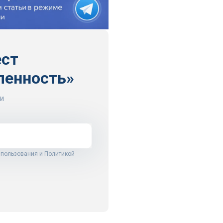
ест
ленность»
и
 пользования
и
Политикой