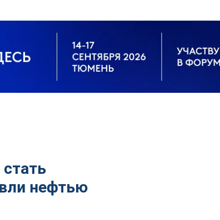
 стать
овли нефтью