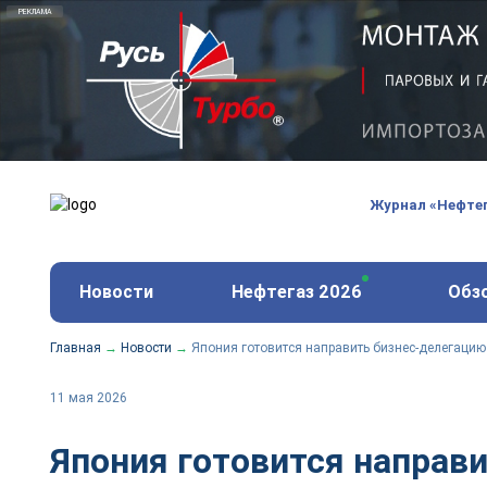
Русь-Турбо - обслуживание и ремонт газовых паро
ООО «Русь-Турбо» занимается сервисом газовых и
оборудования ТЭС, зарубежных поршневых машин и
Журнал «Нефте
и других предприятиях.
https://russturbo.ru/
Реклама. ООО «Русь-Турбо», ИНН 7802588950
Новости
Нефтегаз 2026
Обз
erid: F7NfYUJCUneVdwPs4znf
Главная
→
Новости
→
Япония готовится направить бизнес-делегацию
11 мая 2026
Япония готовится направи