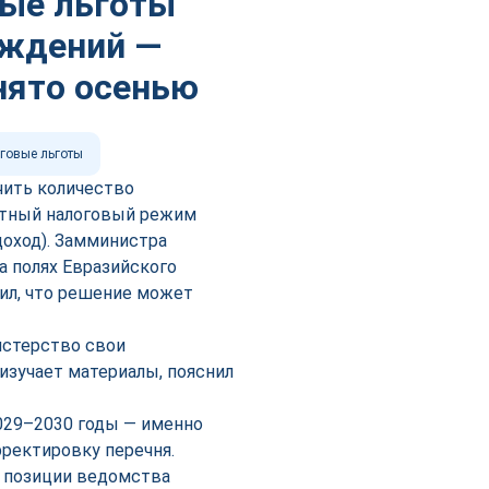
вые льготы
ождений —
нято осенью
говые льготы
чить количество
отный налоговый режим
доход). Замминистра
а полях Евразийского
ил, что решение может
истерство свои
изучает материалы, пояснил
029–2030 годы — именно
рректировку перечня.
в позиции ведомства