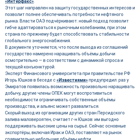
«Интерфакс»
.
Этот шаг направлен на защиту государственных интересов и
позволит полнее обеспечивать потребности нефтяного
рынка. Власти ОАЭ подчёркивают: новый подход позволит
гибче адаптироваться к рыночным колебаниям, при этом
страна по-прежнему будет способствовать стабильности
глобального энергоснабжения.
В документе уточняется, что после выхода из соглашений
государство намерено наращивать объёмы добычи
осмотрительно — в соответствии с динамикой спроса и
текущей конъюнктурой.
Эксперт Финансового университета при правительстве РФ
Игорь Юшков в беседе с
«Известиями»
предупредил: раз у
Эмиратов появилась возможность произвольно наращивать
добычу, другие члены ОПЕК могут воспротивиться
необходимости ограничивать собственные объёмы
производства, и альянс может развалиться.
Скорый выход из организации других стран Персидского
залива маловероятен, считает г-н Юшков: им выгодно
поддерживать высокие цены на сырьё. Сейчас основные
экспортёры, включая Ирак и ОАЭ, поставляют на рынок
сравнительно небольшие объёмы нефти.