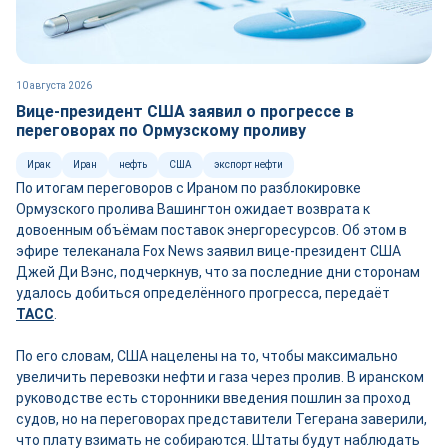
10 августа 2026
Вице-президент США заявил о прогрессе в
переговорах по Ормузскому проливу
Ирак
Иран
нефть
США
экспорт нефти
По итогам переговоров с Ираном по разблокировке
Ормузского пролива Вашингтон ожидает возврата к
довоенным объёмам поставок энергоресурсов. Об этом в
эфире телеканала Fox News заявил вице-президент США
Джей Ди Вэнс, подчеркнув, что за последние дни сторонам
удалось добиться определённого прогресса, передаёт
ТАСС
.
По его словам, США нацелены на то, чтобы максимально
увеличить перевозки нефти и газа через пролив. В иранском
руководстве есть сторонники введения пошлин за проход
судов, но на переговорах представители Тегерана заверили,
что плату взимать не собираются. Штаты будут наблюдать