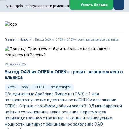
ООО «Русь-Турбо» занимается сервисом газовых и паровых
Узнать больше
Русь-Турбо - обслуживание и ремонт газовых паровых турбин
турбин, комплексным ремонтом, восстановлением,
техническим обслуживанием оборудования ТЭС,
зарубежных поршневых машин и компрессоров, которые
работают на нефтегазовых, нефтехимических,
металлургических и других предприятиях.
https://russturbo.ru/
Реклама. ООО «Русь-Турбо», ИНН 7802588950
Главная
→
Новости
→
Выход ОАЭ из ОПЕК и ОПЕК+ грозит развалом всего альянса
erid: F7NfYUJCUneVdwPs4znf
Перейти на сайт
Закрыть
29 апреля 2026
Выход ОАЭ из ОПЕК и ОПЕК+ грозит развалом всего
альянса
нефть
опек
ОПЕК+
экспорт нефти
Объединённые Арабские Эмираты (ОАЭ) с 1 мая
прекращают участие в деятельности ОПЕК и соглашении
ОПЕК+. Страна с объёмом добычи около 3–3,5 млн баррелей
нефти в сутки приняла такое решение, пересмотрев
производственную стратегию, текущие и планируемые
мощности, цитирует официальное заявление ОАЭ