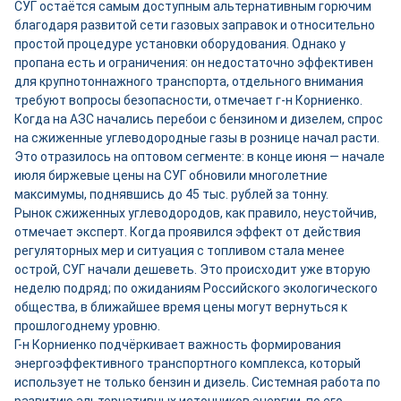
СУГ остаётся самым доступным альтернативным горючим
благодаря развитой сети газовых заправок и относительно
простой процедуре установки оборудования. Однако у
пропана есть и ограничения: он недостаточно эффективен
для крупнотоннажного транспорта, отдельного внимания
требуют вопросы безопасности, отмечает г-н Корниенко.
Когда на АЗС начались перебои с бензином и дизелем, спрос
на сжиженные углеводородные газы в рознице начал расти.
Это отразилось на оптовом сегменте: в конце июня — начале
июля биржевые цены на СУГ обновили многолетние
максимумы, поднявшись до 45 тыс. рублей за тонну.
Рынок сжиженных углеводородов, как правило, неустойчив,
отмечает эксперт. Когда проявился эффект от действия
регуляторных мер и ситуация с топливом стала менее
острой, СУГ начали дешеветь. Это происходит уже вторую
неделю подряд; по ожиданиям Российского экологического
общества, в ближайшее время цены могут вернуться к
прошлогоднему уровню.
Г-н Корниенко подчёркивает важность формирования
энергоэффективного транспортного комплекса, который
использует не только бензин и дизель. Системная работа по