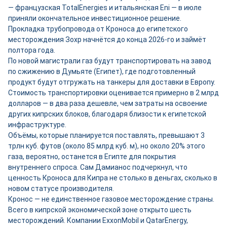
— французская TotalEnergies и итальянская Eni — в июле
приняли окончательное инвестиционное решение.
Прокладка трубопровода от Кроноса до египетского
месторождения Зохр начнётся до конца 2026-го и займёт
полтора года.
По новой магистрали газ будут транспортировать на завод
по сжижению в Думьяте (Египет), где подготовленный
продукт будут отгружать на танкеры для доставки в Европу.
Стоимость транспортировки оценивается примерно в 2 млрд
долларов — в два раза дешевле, чем затраты на освоение
других кипрских блоков, благодаря близости к египетской
инфраструктуре.
Объёмы, которые планируется поставлять, превышают 3
трлн куб. футов (около 85 млрд куб. м), но около 20% этого
газа, вероятно, останется в Египте для покрытия
внутреннего спроса. Сам Дамианос подчеркнул, что
ценность Кроноса для Кипра не столько в деньгах, сколько в
новом статусе производителя.
Кронос — не единственное газовое месторождение страны.
Всего в кипрской экономической зоне открыто шесть
месторождений. Компании ExxonMobil и QatarEnergy,