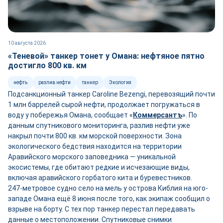
10 августа 2026
«Теневой» танкер тонет у Омана: нефтяное пятно
достигло 800 кв. км
нефть
разлив нефти
танкер
Экология
Подсанкционный танкер Caroline Bezengi, перевозящий почти
1 млн баррелей сырой нефти, продолжает погружаться в
воду у побережья Омана, сообщает «
Коммерсантъ
». По
данным спутникового мониторинга, разлив нефти уже
накрыл почти 800 кв. км морской поверхности. Зона
экологического бедствия находится на территории
Аравийского морского заповедника — уникальной
экосистемы, где обитают редкие и исчезающие виды,
включая аравийского горбатого кита и буревестников.
247-метровое судно село на мель у острова Киблия на юго-
западе Омана ещё 8 июня после того, как экипаж сообщил о
взрыве на борту. С тех пор танкер перестал передавать
данные о местоположении. Спутниковые снимки