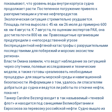
показывают, что уровень воды внутри корпуса судна
продолжает расти. Постепенное погружение привело к
разгерметизации и утечке нефтепродуктов.
Экологическая ситуация стремительно ухудшается.
Площадь пятна выросла с 45 кв. км 26 июля до примерно 600
кв. км 4 августа. К 7 августа, по оценкам экспертов PAX, она
достигла почти 800 кв. км. Правозащитные организации
предупредили о «непосредственной угрозе
беспрецедентной нефтяной катастрофы с разрушительными
последствиями для побережий и морских экосистем
региона».
Власти Омана заявили, что ведут наблюдение за ситуацией
через спутники, полевые исследования и технические
модели, а также готовы «реализовать необходимые
процедуры» для защиты морской среды и навигационной
безопасности. Информации о том, удалось ли спасателям
добраться до судна и ведутся ли работы по откачке нефти,
пока нет.
Танкер Caroline Bezengi входит в так называемый «теневой
флот» и находится под санкциями Великобритании и
Евросоюза за перевозку российской нефти. Судно вышло из