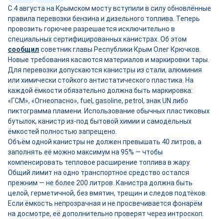
С 4 августа на Крымском мосту вступили в силу обновлённые
правила перевозки бензина и дизельного топлива. Теперь
провозить горючее разрешается исключительно в
специальных сертифицированных канистрах. Об этом
сообщил
советник главы Республики Крым Олег Крючков.
Новые требования касаются материалов и маркировки тары.
Для перевозки допускаются канистры из стали, алюминия
или химически стойкого антистатического пластика. На
каждой ёмкости обязательно должна быть маркировка:
«ГСМ», «Огнеопасно», fuel, gasoline, petrol, знак UN либо
пиктограмма пламени. Использование обычных пластиковых
бутылок, канистр из-под бытовой химии и самодельных
ёмкостей полностью запрещено.
Объём одной канистры не должен превышать 40 литров, а
заполнять её можно максимум на 95% — чтобы
компенсировать тепловое расширение топлива в жару.
Общий лимит на одно транспортное средство остался
прежним — не более 200 литров. Канистра должна быть
целой, герметичной, без вмятин, трещин и следов подтёков.
Если ёмкость непрозрачная и не просвечивается фонарём
на досмотре, её дополнительно проверят через интроскоп.