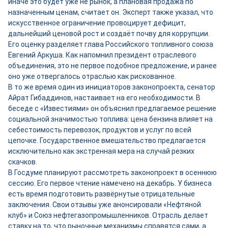
иначе это будет уже не рынок, а плановая продажа по
назначенным ценам, считает он. Эксперт также указал, что
искусственное ограничение провоцирует дефицит,
дальнейший ценовой рост и создаёт почву для коррупции.
Его оценку разделяет глава Российского топливного союза
Евгений Аркуша. Как напомнил президент отраслевого
объединения, это не первое подобное предложение, и ранее
оно уже отвергалось отраслью как рискованное.
В то же время один из инициаторов законопроекта, сенатор
Айрат Гибаддинов, настаивает на его необходимости. В
беседе с «Известиями» он объяснил предлагаемое решение
социальной значимостью топлива: цена бензина влияет на
себестоимость перевозок, продуктов и услуг по всей
цепочке. Государственное вмешательство предлагается
исключительно как экстренная мера на случай резких
скачков.
В Госдуме планируют рассмотреть законопроект в осеннюю
сессию. Его первое чтение намечено на декабрь. У бизнеса
есть время подготовить развёрнутые отрицательные
заключения. Свои отзывы уже анонсировали «Нефтяной
клуб» и Союз нефтегазопромышленников. Отрасль делает
ставку на то, что рыночные механизмы справятся сами, а