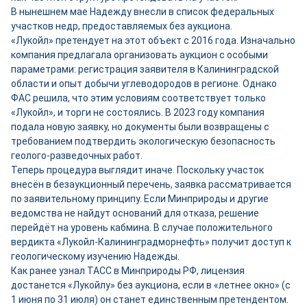
В нынешнем мае Надежду внесли в список федеральных
участков недр, предоставляемых без аукциона.
«Лукойл» претендует на этот объект с 2016 года. Изначально
компания предлагала организовать аукцион с особыми
параметрами: регистрация заявителя в Калининградской
области и опыт добычи углеводородов в регионе. Однако
ФАС решила, что этим условиям соответствует только
«Лукойл», и торги не состоялись. В 2023 году компания
подала новую заявку, но документы были возвращены с
требованием подтвердить экологическую безопасность
геолого-разведочных работ.
Теперь процедура выглядит иначе. Поскольку участок
внесён в безаукционный перечень, заявка рассматривается
по заявительному принципу. Если Минприроды и другие
ведомства не найдут оснований для отказа, решение
перейдёт на уровень кабмина. В случае положительного
вердикта «Лукойл-Калининградморнефть» получит доступ к
геологическому изучению Надежды.
Как ранее узнал ТАСС в Минприроды РФ, лицензия
достанется «Лукойлу» без аукциона, если в «летнее окно» (с
1 июня по 31 июля) он станет единственным претендентом.