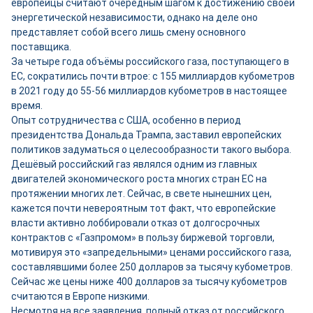
европейцы считают очередным шагом к достижению своей
энергетической независимости, однако на деле оно
представляет собой всего лишь смену основного
поставщика.
За четыре года объёмы российского газа, поступающего в
ЕС, сократились почти втрое: с 155 миллиардов кубометров
в 2021 году до 55-56 миллиардов кубометров в настоящее
время.
Опыт сотрудничества с США, особенно в период
президентства Дональда Трампа, заставил европейских
политиков задуматься о целесообразности такого выбора.
Дешёвый российский газ являлся одним из главных
двигателей экономического роста многих стран ЕС на
протяжении многих лет. Сейчас, в свете нынешних цен,
кажется почти невероятным тот факт, что европейские
власти активно лоббировали отказ от долгосрочных
контрактов с «Газпромом» в пользу биржевой торговли,
мотивируя это «запредельными» ценами российского газа,
составлявшими более 250 долларов за тысячу кубометров.
Сейчас же цены ниже 400 долларов за тысячу кубометров
считаются в Европе низкими.
Несмотря на все заявления, полный отказ от российского