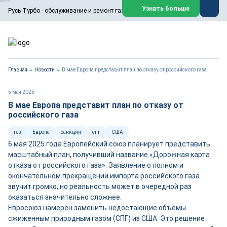
ООО «Русь-Турбо» занимается сервисом газовых и паровых
Узнать больше
Русь-Турбо - обслуживание и ремонт газовых паровых турбин
турбин, комплексным ремонтом, восстановлением,
техническим обслуживанием оборудования ТЭС,
зарубежных поршневых машин и компрессоров, которые
работают на нефтегазовых, нефтехимических,
металлургических и других предприятиях.
https://russturbo.ru/
Реклама. ООО «Русь-Турбо», ИНН 7802588950
Главная
→
Новости
→
В мае Европа представит план по отказу от российского газа
erid: F7NfYUJCUneVdwPs4znf
Перейти на сайт
Закрыть
5 мая 2025
В мае Европа представит план по отказу от
российского газа
газ
Европа
санкции
спг
США
6 мая 2025 года Европейский союз планирует представить
масштабный план, получивший название «Дорожная карта
отказа от российского газа». Заявление о полном и
окончательном прекращении импорта российского газа
звучит громко, но реальность может в очередной раз
оказаться значительно сложнее.
Евросоюз намерен заменить недостающие объёмы
сжиженным природным газом (СПГ) из США. Это решение