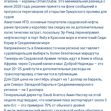
эталона — корзины Oman/Dubai. Это минимальная разница с
июня 2020 года, решение принято на фоне сообщений о
прогрессе переговоров об открытии Ормузского пролива для
судов.
Азиатские НПЗ, основные покупатели саудовской нефти,
ранее просили у королевства скидку из-за дополнительных
логистических затрат, поскольку Эр-Рияд перенаправил
нефтеэкспорт в порт Янбу в Красном море и египетский Сиди-
Керир в Средиземном море.
Напряжённость в ближневосточном регионе заставляет
судовладельцев выбирать более безопасные маршруты.
Танкеры из Саудовской Аравии теперь идут в Азию в обход
Африки, через Суэцкий канал и мыс Доброй Надежды — это
ещё 20–25 дней пути и дополнительные расходы на
транспортировку, отмечается в публикации.
Для США цена на сентябрь упадёт на 1 доллар за баррель,
для Северо-Западной Европы и Средиземноморского
региона — на 3 доллара.
Генеральный директор Saudi Aramco Амин Нассер на этой
неделе подтвердил, что компания пока экспортирует около 5
млн б/с — это примерно 70% от обычного уровня.
В июле американский импорт саудовской нефти обнулился