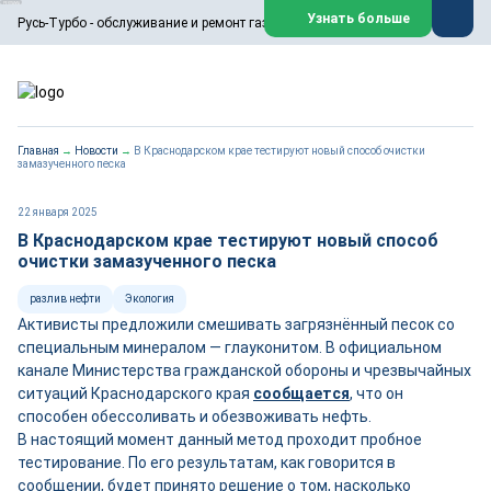
ООО «Русь-Турбо» занимается сервисом газовых и паровых
Узнать больше
Русь-Турбо - обслуживание и ремонт газовых паровых турбин
турбин, комплексным ремонтом, восстановлением,
техническим обслуживанием оборудования ТЭС,
зарубежных поршневых машин и компрессоров, которые
работают на нефтегазовых, нефтехимических,
металлургических и других предприятиях.
https://russturbo.ru/
Реклама. ООО «Русь-Турбо», ИНН 7802588950
Главная
→
Новости
→
В Краснодарском крае тестируют новый способ очистки
erid: F7NfYUJCUneVdwPs4znf
замазученного песка
Перейти на сайт
Закрыть
22 января 2025
В Краснодарском крае тестируют новый способ
очистки замазученного песка
разлив нефти
Экология
Активисты предложили смешивать загрязнённый песок со
специальным минералом — глауконитом. В официальном
канале Министерства гражданской обороны и чрезвычайных
ситуаций Краснодарского края
сообщается
, что он
способен обессоливать и обезвоживать нефть.
В настоящий момент данный метод проходит пробное
тестирование. По его результатам, как говорится в
сообщении, будет принято решение о том, насколько