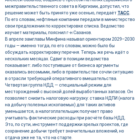
межправительственного совета в Киргизии, допустил, что
решение может быть принято уже осенью, передаёт
ТАСС
.
По его словам, нефтяные компании передали в министерство
свои предложения по корректировке списка. Ведомство
изучает материалы, пояснил г-н Сазанов.
В апреле замглавы Минфина называл ориентиром 2029–2030
годы — именно тогда, по его словам, можно было бы
обсуждать корректировку перечня. Теперь же речь идёт о
нескольких месяцах. Сдвиг в позиции ведомства
показывает: либо поступившие от бизнеса аргументы
оказались весомыми, либо в правительстве сочли ситуацию
в отрасли требующей оперативного вмешательства.
Четвертая группа НДД — специальный режим для
месторождений с высокой долей выработанных запасов. Он
позволяет снизить налоговую нагрузку: ставка НДПИ (налога
на добычу полезных ископаемых) для таких активов
уменьшается, а налогоплательщик получает право
учитывать фактические расходы при расчёте базы НДД.
Это, по сути, инструмент поддержки зрелых проектов, где
сохранение добычи требует значительных вложений, но
отдача уже не та, что на старте.