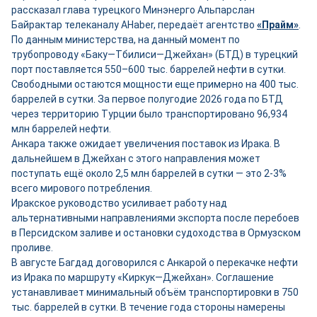
рассказал глава турецкого Минэнерго Альпарслан
Байрактар телеканалу AHaber, передаёт агентство
«Прайм»
.
По данным министерства, на данный момент по
трубопроводу «Баку—Тбилиси—Джейхан» (БТД) в турецкий
порт поставляется 550–600 тыс. баррелей нефти в сутки.
Свободными остаются мощности ещ
е
примерно на 400 тыс.
баррелей в сутки. За первое полугодие 2026 года по БТД
через территорию Турции было транспортировано 96,934
млн баррелей нефти.
Анкара также ожидает увеличения поставок из Ирака. В
дальнейшем в Джейхан с этого направления может
поступать ещё около 2,5 млн баррелей в сутки — это 2-3%
всего мирового потребления.
Иракское руководство усиливает работу над
альтернативными направлениями экспорта после перебоев
в Персидском заливе и остановки судоходства в Ормузском
проливе.
В августе Багдад договорился с Анкарой о перекачке нефти
из Ирака по маршруту «Киркук—Джейхан». Соглашение
устанавливает минимальный объём транспортировки в 750
тыс. баррелей в сутки. В течение года стороны намерены