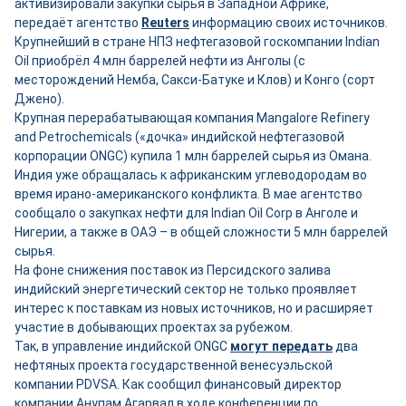
активизировали закупки сырья в Западной Африке,
передаёт агентство
Reuters
информацию своих источников.
Крупнейший в стране НПЗ нефтегазовой госкомпании Indian
Oil приобрёл 4 млн баррелей нефти из Анголы (с
месторождений Немба, Сакси-Батуке и Клов) и Конго (сорт
Джено).
Крупная перерабатывающая компания Mangalore Refinery
and Petrochemicals («дочка» индийской нефтегазовой
корпорации ONGC) купила 1 млн баррелей сырья из Омана.
Индия уже обращалась к африканским углеводородам во
время ирано-американского конфликта. В мае агентство
сообщало о закупках нефти для Indian Oil Corp в Анголе и
Нигерии, а также в ОАЭ – в общей сложности 5 млн баррелей
сырья.
На фоне снижения поставок из Персидского залива
индийский энергетический сектор не только проявляет
интерес к поставкам из новых источников, но и расширяет
участие в добывающих проектах за рубежом.
Так, в управление индийской ONGC
могут передать
два
нефтяных проекта государственной венесуэльской
компании PDVSA. Как сообщил финансовый директор
компании Анупам Агарвал в ходе конференции по