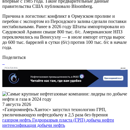
впервые с 1985 года. Такие предварительные данные
правительства США публиковало Bloomberg.
Причина в логистике: конфликт в Ормузском проливе и
перебои с экспортом из Персидского залива сделали поставки
нестабильными. Ранее в 2026 году Штаты импортировали из
Саудовской Аравии свыше 800 тыс. б/с. Американские НПЗ
переключились на Венесуэлу — в июле импорт оттуда вырос
до 600 тыс. баррелей в сутки (б/с) против 100 тыс. б/с в начале
года.
Поделиться
РЕКЛАМА
7 августа 2026
«Газпромнефть-Хантос» запустил технологию ГРП,
увеличивающую нефтедобычу в 2,5 раза без бурения
газпром нефть
Гидроразрыв пласта (ГРП)
добыча нефти
интенсификация добычи
нефть