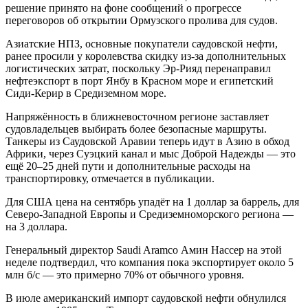
решение принято на фоне сообщений о прогрессе
переговоров об открытии Ормузского пролива для судов.
Азиатские НПЗ, основные покупатели саудовской нефти,
ранее просили у королевства скидку из-за дополнительных
логистических затрат, поскольку Эр-Рияд перенаправил
нефтеэкспорт в порт Янбу в Красном море и египетский
Сиди-Керир в Средиземном море.
Напряжённость в ближневосточном регионе заставляет
судовладельцев выбирать более безопасные маршруты.
Танкеры из Саудовской Аравии теперь идут в Азию в обход
Африки, через Суэцкий канал и мыс Доброй Надежды — это
ещё 20–25 дней пути и дополнительные расходы на
транспортировку, отмечается в публикации.
Для США цена на сентябрь упадёт на 1 доллар за баррель, для
Северо-Западной Европы и Средиземноморского региона —
на 3 доллара.
Генеральный директор Saudi Aramco Амин Нассер на этой
неделе подтвердил, что компания пока экспортирует около 5
млн б/с — это примерно 70% от обычного уровня.
В июле американский импорт саудовской нефти обнулился