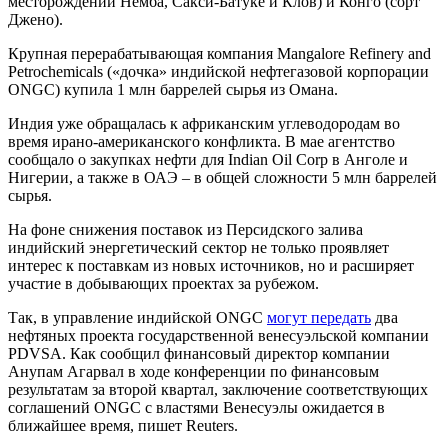
месторождений Немба, Сакси-Батуке и Клов) и Конго (сорт
Джено).
Крупная перерабатывающая компания Mangalore Refinery and
Petrochemicals («дочка» индийской нефтегазовой корпорации
ONGC) купила 1 млн баррелей сырья из Омана.
Индия уже обращалась к африканским углеводородам во
время ирано-американского конфликта. В мае агентство
сообщало о закупках нефти для Indian Oil Corp в Анголе и
Нигерии, а также в ОАЭ – в общей сложности 5 млн баррелей
сырья.
На фоне снижения поставок из Персидского залива
индийский энергетический сектор не только проявляет
интерес к поставкам из новых источников, но и расширяет
участие в добывающих проектах за рубежом.
Так, в управление индийской ONGC
могут передать
два
нефтяных проекта государственной венесуэльской компании
PDVSA. Как сообщил финансовый директор компании
Анупам Агарвал в ходе конференции по финансовым
результатам за второй квартал, заключение соответствующих
соглашений ONGC с властями Венесуэлы ожидается в
ближайшее время, пишет Reuters.