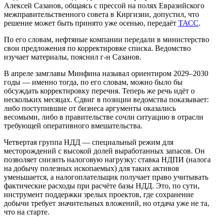
Алексей Сазанов, общаясь с прессой на полях Евразийского
межправительственного совета в Киргизии, допустил, что
решение может быть принято уже осенью, передаёт
ТАСС
.
По его словам, нефтяные компании передали в министерство
свои предложения по корректировке списка. Ведомство
изучает материалы, пояснил г-н Сазанов.
В апреле замглавы Минфина называл ориентиром 2029–2030
годы — именно тогда, по его словам, можно было бы
обсуждать корректировку перечня. Теперь же речь идёт о
нескольких месяцах. Сдвиг в позиции ведомства показывает:
либо поступившие от бизнеса аргументы оказались
весомыми, либо в правительстве сочли ситуацию в отрасли
требующей оперативного вмешательства.
Четвертая группа НДД — специальный режим для
месторождений с высокой долей выработанных запасов. Он
позволяет снизить налоговую нагрузку: ставка НДПИ (налога
на добычу полезных ископаемых) для таких активов
уменьшается, а налогоплательщик получает право учитывать
фактические расходы при расчёте базы НДД. Это, по сути,
инструмент поддержки зрелых проектов, где сохранение
добычи требует значительных вложений, но отдача уже не та,
что на старте.