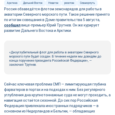
Арктика
Дальний Восток
Новатэк
росатом
Севморпуть
Россия обзаведётся флотом земснарядов для работы в
акватории Северного морского пути. Такое решение принято
по итогам совещания в Доме правительства 5 августа,
сооб
щ
ил
вице-премьер Юрий Трутнев. Он же курирует
развитие Дальнего Востока и Арктики.
«Дноуглубительный флот для работы в акватории Северного
морского пути будет создан. В течение недели мы доведём до
конца поручение президента Российской Федерации», —
заключил Трутнев.
Сейчас ключевая проблема СМП — лимитирующая глубина
фарватеров в портах и на подходах к ним. Без регулярного
углубления дна крупнотоннажные суда не могут проходить, а
навигация остаётся сезонной. До сих пор Российская
Федерация привлекала иностранных подрядчиков — в
основном из Нидерландов и Бельгии, — обладающих