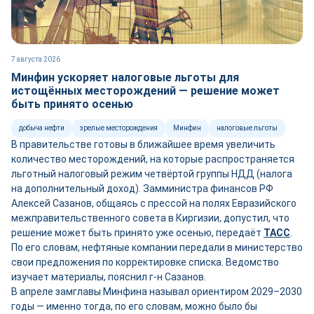
7 августа 2026
Минфин ускоряет налоговые льготы для
истощённых месторождений — решение может
быть принято осенью
добыча нефти
зрелые месторождения
Минфин
налоговые льготы
В правительстве готовы в ближайшее время увеличить
количество месторождений, на которые распространяется
льготный налоговый режим четвёртой группы НДД (налога
на дополнительный доход). Замминистра финансов РФ
Алексей Сазанов, общаясь с прессой на полях Евразийского
межправительственного совета в Киргизии, допустил, что
решение может быть принято уже осенью, передаёт
ТАСС
.
По его словам, нефтяные компании передали в министерство
свои предложения по корректировке списка. Ведомство
изучает материалы, пояснил г-н Сазанов.
В апреле замглавы Минфина называл ориентиром 2029–2030
годы — именно тогда, по его словам, можно было бы