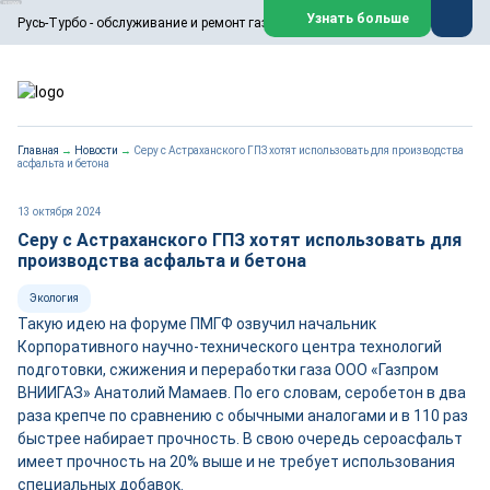
ООО «Русь-Турбо» занимается сервисом газовых и паровых
Узнать больше
Русь-Турбо - обслуживание и ремонт газовых паровых турбин
турбин, комплексным ремонтом, восстановлением,
техническим обслуживанием оборудования ТЭС,
зарубежных поршневых машин и компрессоров, которые
работают на нефтегазовых, нефтехимических,
металлургических и других предприятиях.
https://russturbo.ru/
Реклама. ООО «Русь-Турбо», ИНН 7802588950
Главная
→
Новости
→
Серу с Астраханского ГПЗ хотят использовать для производства
erid: F7NfYUJCUneVdwPs4znf
асфальта и бетона
Перейти на сайт
Закрыть
13 октября 2024
Серу с Астраханского ГПЗ хотят использовать для
производства асфальта и бетона
Экология
Такую идею на форуме ПМГФ озвучил начальник
Корпоративного научно-технического центра технологий
подготовки, сжижения и переработки газа ООО «Газпром
ВНИИГАЗ» Анатолий Мамаев. По его словам, серобетон в два
раза крепче по сравнению с обычными аналогами и в 110 раз
быстрее набирает прочность. В свою очередь сероасфальт
имеет прочность на 20% выше и не требует использования
специальных добавок.