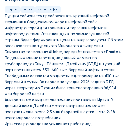
Европа
нефть
экспорт нефти
Турция собирается преобразовать крупный нефтяной
терминал в Средиземном море в нефтяной хаб с
инфраструктурой для хранения и торговли нефтью и
нефтепродуктами. Эта площадка, по замыслу властей
страны, будет формировать цены на энергоресурсы. Об этом
рассказал глава турецкого Минэнерго Альпарслан
Байрактар телеканалу AHaber, передаёт агентство
«Прайм»
.
По данным министерства, на данный момент по
трубопроводу «Баку—Тбилиси—Джейхан» (БТД) в турецкий
порт поставляется 550–600 тыс. баррелей нефти в сутки.
Свободными остаются мощности ещ
е
примерно на 400 тыс.
баррелей в сутки. За первое полугодие 2026 года по БТД
через территорию Турции было транспортировано 96,934
млн баррелей нефти.
Анкара также ожидает увеличения поставок из Ирака. В
дальнейшем в Джейхан с этого направления может
поступать ещё около 2,5 млн баррелей в сутки — это 2-3%
всего мирового потребления.
Иракское руководство усиливает работу над