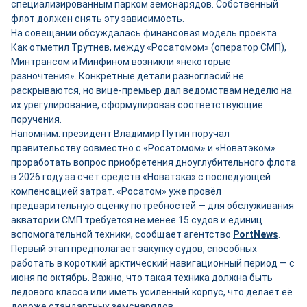
специализированным парком земснарядов. Собственный
флот должен снять эту зависимость.
На совещании обсуждалась финансовая модель проекта.
Как отметил Трутнев, между «Росатомом» (оператор СМП),
Минтрансом и Минфином возникли «некоторые
разночтения». Конкретные детали разногласий не
раскрываются, но вице-премьер дал ведомствам неделю на
их урегулирование, сформулировав соответствующие
поручения.
Напомним: президент Владимир Путин поручал
правительству совместно с «Росатомом» и «Новатэком»
проработать вопрос приобретения дноуглубительного флота
в 2026 году за счёт средств «Новатэка» с последующей
компенсацией затрат. «Росатом» уже провёл
предварительную оценку потребностей — для обслуживания
акватории СМП требуется не менее 15 судов и единиц
вспомогательной техники, сообщает агентство
PortNews
.
Первый этап предполагает закупку судов, способных
работать в короткий арктический навигационный период — с
июня по октябрь. Важно, что такая техника должна быть
ледового класса или иметь усиленный корпус, что делает её
дороже стандартных земснарядов.