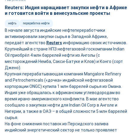
Reuters: Индия наращивает закупки нефти в Африке
и готовится войти в венесуэльские проекты
нефть
переработка нефти
В начале августа индийские нефтепереработчики
активизировали закупки сырья в Западной Африке,
передаёт агентство
Reuters
информацию своих источников.
Крупнейший в стране НПЗ нефтегазовой госкомпании Indian
Oil приобрёл 4 млн баррелей нефти из Анголы (с
месторождений Немба, Сакси-Батуке и Клов) и Конго (сорт
Джено).
Крупная перерабатывающая компания Mangalore Refinery
and Petrochemicals («дочка» индийской нефтегазовой
корпорации ONGC) купила 1 млн баррелей сырья из Омана.
Индия уже обращалась к африканским углеводородам во
время ирано-американского конфликта. В мае агентство
сообщало о закупках нефти для Indian Oil Corp в Анголе и
Нигерии, а также в ОАЭ – в общей сложности 5 млн баррелей
сырья.
На фоне снижения поставок из Персидского залива
индийский энергетический сектор не только проявляет