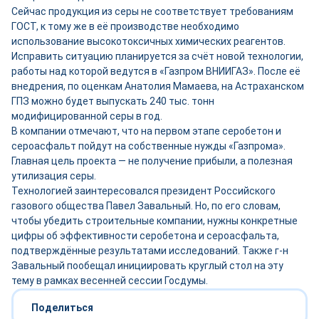
Сейчас продукция из серы не соответствует требованиям
ГОСТ, к тому же в её производстве необходимо
использование высокотоксичных химических реагентов.
Исправить ситуацию планируется за счёт новой технологии,
работы над которой ведутся в «Газпром ВНИИГАЗ». После её
внедрения, по оценкам Анатолия Мамаева, на Астраханском
ГПЗ можно будет выпускать 240 тыс. тонн
модифицированной серы в год.
В компании отмечают, что на первом этапе серобетон и
сероасфальт пойдут на собственные нужды «Газпрома».
Главная цель проекта — не получение прибыли, а полезная
утилизация серы.
Технологией заинтересовался президент Российского
газового общества Павел Завальный. Но, по его словам,
чтобы убедить строительные компании, нужны конкретные
цифры об эффективности серобетона и сероасфальта,
подтверждённые результатами исследований. Также г-н
Завальный пообещал инициировать круглый стол на эту
тему в рамках весенней сессии Госдумы.
Поделиться