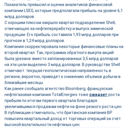
Показатель превысил и оценки аналитиков финансовой
компании LSEG, которые предполагали прибыль на уровне 6,1
млрд долларов.
С хорошим плюсом закрыло квартал подразделение Shell,
отвечающее за нефтепереработку и выпуск химической
продукции. Его прибыль составила 1,93 млрд долларов при
прогнозе в 1,24 млрд долларов.
Компания скорректировала некоторые финансовые планы на
второй квартал. Так, программа обратного выкупа акций
была урезана: вместо запланированных 3,5 млрд долларов
на эти цели выделено 3 млрд долларов. В руководстве Shell
отмечают: текущая геополитическая напряжённость в
регионе, вероятно, приведёт к снижению объёмов добычи в
ближайшие месяцы.
Как ранее сообщало агентство Bloomberg, французская
нефтегазовая компания TotalEnergies тоже
ожидает
роста
прибыли по итогам первого квартала благодаря
увеличившимся продажам нефти на фоне резкого роста цен.
В публикации отмечалось, что британская компания BP
повысила квартальный доход от торговых операций за счёт
высокой волатильности нефтяных цен.