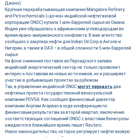
Джено).
Крупная перерабатывающая компания Mangalore Refinery
and Petrochemicals («дочка» индийской нефтегазовой
корпорации ONGC) купила 1 млн баррелей сырья из Омана.
Индия уже обращалась к африканским углеводородам во
время ирано-американского конфликта. В мае агентство
сообщало о закупках нефти для Indian Oil Corp в Анголе и
Нигерии, а также в ОАЭ – в общей сложности 5 млн баррелей
сырья.
На фоне снижения поставок из Персидского залива
индийский энергетический сектор не только проявляет
интерес к поставкам из новых источников, но и расширяет
участие в добывающих проектах за рубежом.
Так, в управление индийской ONGC
могут передать
два
нефтяных проекта государственной венесуэльской
компании PDVSA. Как сообщил финансовый директор
компании Анупам Агарвал в ходе конференции по
финансовым результатам за второй квартал, заключение
соответствующих соглашений ONGC с властями Венесуэлы
ожидается в ближайшее время, пишет Reuters.
Новое законодательство, которое регулирует нефтегазовую