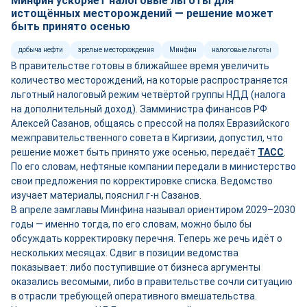
Минфин ускоряет налоговые льготы для
истощённых месторождений — решение может
быть принято осенью
добыча нефти
зрелые месторождения
Минфин
налоговые льготы
В правительстве готовы в ближайшее время увеличить
количество месторождений, на которые распространяется
льготный налоговый режим четвёртой группы НДД (налога
на дополнительный доход). Замминистра финансов РФ
Алексей Сазанов, общаясь с прессой на полях Евразийского
межправительственного совета в Киргизии, допустил, что
решение может быть принято уже осенью, передаёт
ТАСС
.
По его словам, нефтяные компании передали в министерство
свои предложения по корректировке списка. Ведомство
изучает материалы, пояснил г-н Сазанов.
В апреле замглавы Минфина называл ориентиром 2029–2030
годы — именно тогда, по его словам, можно было бы
обсуждать корректировку перечня. Теперь же речь идёт о
нескольких месяцах. Сдвиг в позиции ведомства
показывает: либо поступившие от бизнеса аргументы
оказались весомыми, либо в правительстве сочли ситуацию
в отрасли требующей оперативного вмешательства.