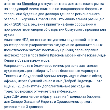
агентства
Bloomberg
, отпускная цена для азиатского рынка
на следующий месяц снижена на полдоллара за баррель, и
теперь она будет на два доллара дешевле регионального
эталона — корзины Oman/Dubai. Это минимальная разница с
июня 2020 года, решение принято на фоне сообщений о
прогрессе переговоров об открытии Ормузского пролива для
судов.
Азиатские НПЗ, основные покупатели саудовской нефти,
ранее просили у королевства скидку из-за дополнительных
логистических затрат, поскольку Эр-Рияд перенаправил
нефтеэкспорт в порт Янбу в Красном море и египетский Сиди-
Керир в Средиземном море.
Напряжённость в ближневосточном регионе заставляет
судовладельцев выбирать более безопасные маршруты.
Танкеры из Саудовской Аравии теперь идут в Азию в обход
Африки, через Суэцкий канал и мыс Доброй Надежды — это
ещё 20–25 дней пути и дополнительные расходы на
транспортировку, отмечается в публикации.
Для США цена на сентябрь упадёт на 1 доллар за баррель,
для Северо-Западной Европы и Средиземноморского
региона — на 3 доллара.