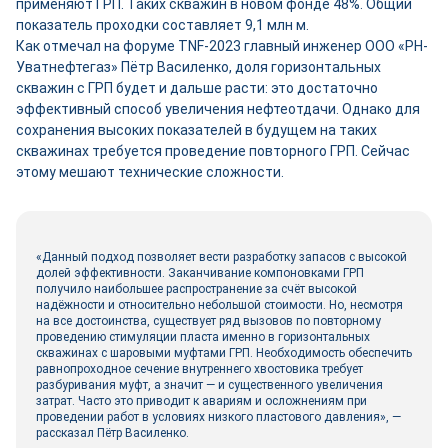
применяют ГРП. Таких скважин в новом фонде 48%. Общий
показатель проходки составляет 9,1 млн м.
Как отмечал на форуме TNF-2023 главный инженер ООО «РН-
Уватнефтегаз» Пётр Василенко, доля горизонтальных
скважин с ГРП будет и дальше расти: это достаточно
эффективный способ увеличения нефтеотдачи. Однако для
сохранения высоких показателей в будущем на таких
скважинах требуется проведение повторного ГРП. Сейчас
этому мешают технические сложности.
«Данный подход позволяет вести разработку запасов с высокой
долей эффективности. Заканчивание компоновками ГРП
получило наибольшее распространение за счёт высокой
надёжности и относительно небольшой стоимости. Но, несмотря
на все достоинства, существует ряд вызовов по повторному
проведению стимуляции пласта именно в горизонтальных
скважинах с шаровыми муфтами ГРП. Необходимость обеспечить
равнопроходное сечение внутреннего хвостовика требует
разбуривания муфт, а значит — и существенного увеличения
затрат. Часто это приводит к авариям и осложнениям при
проведении работ в условиях низкого пластового давления», —
рассказал Пётр Василенко.