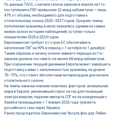
По данным ТАСС, с начала сезона закачки в апреле нетто-
поступления в ПХГ превысили 32 млрд кубометров — лишь
47% от объёма, необходимого для подготовки к
отопительному сезону 2026–2027 годов. Средние темпы
пополнения хранилищ в июле оказались одними из самых
низких за всю историю наблюдений, уступая только
показателям 2020 и 2024 годов.
Еврокомиссия требует от стран ЕС обеспечивать
заполнение ПХГ на 90% в период с 1 октября по 1 декабря.
Таким образом, к началу осенне-зимнего периода нетто-
закачка должна составить не менее 68 млрд кубометров.
При сохранении текущей динамики Европа может завершить
подготовку к зиме с заполненностью хранилищ на уровне
70–75%, что станет абсолютным антирекордом для начала
отопительного сезона.
На темпы закачки повлиял комплекс факторов: аномальная
жара в Европе, увеличившая спрос на газ для генерации
электроэнергии, падение импорта СПГ из-за конкуренции с
Азией и прекращение с 1 января 2026 года транзита
российского газа через Украину.
Ранее председатель Еврокомиссии Урсула фон дер Ляйен