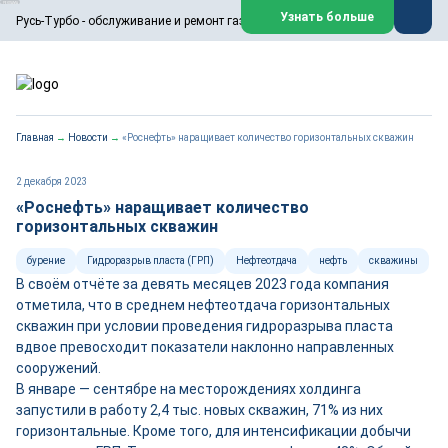
ООО «Русь-Турбо» занимается сервисом газовых и паровых
Узнать больше
Русь-Турбо - обслуживание и ремонт газовых паровых турбин
турбин, комплексным ремонтом, восстановлением,
техническим обслуживанием оборудования ТЭС,
зарубежных поршневых машин и компрессоров, которые
работают на нефтегазовых, нефтехимических,
металлургических и других предприятиях.
https://russturbo.ru/
Реклама. ООО «Русь-Турбо», ИНН 7802588950
Главная
→
Новости
→
«Роснефть» наращивает количество горизонтальных скважин
erid: F7NfYUJCUneVdwPs4znf
Перейти на сайт
Закрыть
2 декабря 2023
«Роснефть» наращивает количество
горизонтальных скважин
бурение
Гидроразрыв пласта (ГРП)
Нефтеотдача
нефть
скважины
В своём отчёте за девять месяцев 2023 года компания
отметила, что в среднем нефтеотдача горизонтальных
скважин при условии проведения гидроразрыва пласта
вдвое превосходит показатели наклонно направленных
сооружений.
В январе — сентябре на месторождениях холдинга
запустили в работу 2,4 тыс. новых скважин, 71% из них
горизонтальные. Кроме того, для интенсификации добычи