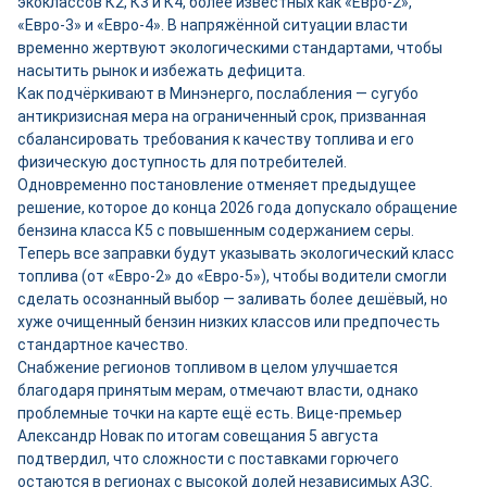
экоклассов К2, К3 и К4, более известных как «Евро-2»,
«Евро-3» и «Евро-4». В напряжённой ситуации власти
временно жертвуют экологическими стандартами, чтобы
насытить рынок и избежать дефицита.
Как подчёркивают в Минэнерго, послабления — сугубо
антикризисная мера на ограниченный срок, призванная
сбалансировать требования к качеству топлива и его
физическую доступность для потребителей.
Одновременно постановление отменяет предыдущее
решение, которое до конца 2026 года допускало обращение
бензина класса К5 с повышенным содержанием серы.
Теперь все заправки будут указывать экологический класс
топлива (от «Евро-2» до «Евро-5»), чтобы водители смогли
сделать осознанный выбор — заливать более дешёвый, но
хуже очищенный бензин низких классов или предпочесть
стандартное качество.
Снабжение регионов топливом в целом улучшается
благодаря принятым мерам, отмечают власти, однако
проблемные точки на карте ещё есть. Вице-премьер
Александр Новак по итогам совещания 5 августа
подтвердил, что сложности с поставками горючего
остаются в регионах с высокой долей независимых АЗС.