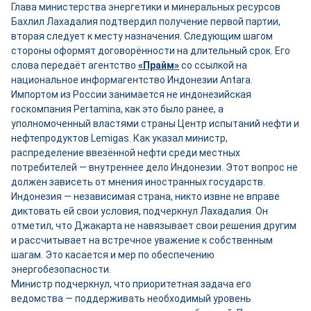
Глава министерства энергетики и минеральных ресурсов
Бахлил Лахадалия подтвердил получение первой партии,
вторая следует к месту назначения. Следующим шагом
стороны оформят договорённости на длительный срок. Его
слова передаёт агентство
«Прайм»
со ссылкой на
национальное информагентство Индонезии Antara.
Импортом из России занимается не индонезийская
госкомпания Pertamina, как это было ранее, а
уполномоченный властями страны Центр испытаний нефти и
нефтепродуктов Lemigas. Как указал министр,
распределение ввезённой нефти среди местных
потребителей — внутреннее дело Индонезии. Этот вопрос не
должен зависеть от мнения иностранных государств.
Индонезия — независимая страна, никто извне не вправе
диктовать ей свои условия, подчеркнул Лахадалия. Он
отметил, что Джакарта не навязывает свои решения другим
и рассчитывает на встречное уважение к собственным
шагам. Это касается и мер по обеспечению
энергобезопасности.
Министр подчеркнул, что приоритетная задача его
ведомства — поддерживать необходимый уровень