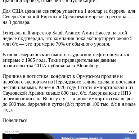
транспортировку, отмечается в публикации.
Для США цена на сентябрь упадёт на 1 доллар за баррель, для
Северо-Западной Европы и Средиземноморского региона —
на 3 доллара.
Генеральный директор Saudi Aramco Амин Нассер на этой
неделе подтвердил, что компания пока экспортирует около 5
млн б/с — это примерно 70% от обычного уровня.
В июле американский импорт саудовской нефти обнулился
впервые с 1985 года. Такие предварительные данные
правительства США публиковало Bloomberg.
Причина в логистике: конфликт в Ормузском проливе и
перебои с экспортом из Персидского залива сделали поставки
нестабильными. Ранее в 2026 году Штаты импортировали из
Саудовской Аравии свыше 800 тыс. б/с. Американские НПЗ
переключились на Венесуэлу — в июле импорт оттуда вырос
до 600 тыс. баррелей в сутки (б/с) против 100 тыс. б/с в начале
года.
Поделиться
РЕКЛАМА