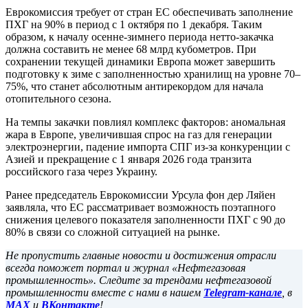
Еврокомиссия требует от стран ЕС обеспечивать заполнение
ПХГ на 90% в период с 1 октября по 1 декабря. Таким
образом, к началу осенне-зимнего периода нетто-закачка
должна составить не менее 68 млрд кубометров. При
сохранении текущей динамики Европа может завершить
подготовку к зиме с заполненностью хранилищ на уровне 70–
75%, что станет абсолютным антирекордом для начала
отопительного сезона.
На темпы закачки повлиял комплекс факторов: аномальная
жара в Европе, увеличившая спрос на газ для генерации
электроэнергии, падение импорта СПГ из-за конкуренции с
Азией и прекращение с 1 января 2026 года транзита
российского газа через Украину.
Ранее председатель Еврокомиссии Урсула фон дер Ляйен
заявляла, что ЕС рассматривает возможность поэтапного
снижения целевого показателя заполненности ПХГ с 90 до
80% в связи со сложной ситуацией на рынке.
Не пропустить главные новости и достижения отрасли
всегда поможет портал и журнал «Нефтегазовая
промышленность». Следите за трендами нефтегазовой
промышленности вместе с нами в нашем
Telegram-канале
, в
MAX
и
ВКонтакте
!