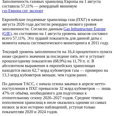
Заполненность газовых хранилищ Европы на 1 августа
составила 57,11% — рекордный минимум
газ
Европа
спг
экспорт
Европейские подземные хранилища газа (ПХГ) в начале
августа 2026 года достигли рекордно низкого уровня
заполненности. Согласно данным
Gas Infrastructure Europe
(GIE)
, по состоянию на 1 августа уровень запасов составил
всего 57,11%. Это худший показатель для данной даты с
момента начала систематического мониторинга в 2011 году.
Текущий уровень заполненности на 16,4 процентного пункта
ниже среднего значения за последние пять лет и уступает
прошлогоднему показателю (68,9%) на 11,79 п. п. В
абсолютном выражении в европейских хранилищах
находится около 62,7 млрд кубометров газа — примерно на
13,3 млрд кубометров меньше, чем годом ранее.
По данным ТАСС, с начала сезона закачки в апреле нетто-
поступления в ПХГ превысили 32 млрд кубометров — лишь
47% от объёма, необходимого для подготовки к
отопительному сезону 2026–2027 годов. Средние темпы
пополнения хранилищ в июле оказались одними из самых
низких за всю историю наблюдений, уступая только
показателям 2020 и 2024 годов.