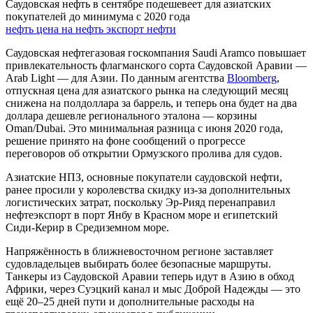
Саудовская нефть в сентябре подешевеет для азиатских
покупателей до минимума с 2020 года
нефть
цена на нефть
экспорт нефти
Саудовская нефтегазовая госкомпания Saudi Aramco повышает
привлекательность флагманского сорта Саудовской Аравии —
Arab Light — для Азии. По данным агентства
Bloomberg
,
отпускная цена для азиатского рынка на следующий месяц
снижена на полдоллара за баррель, и теперь она будет на два
доллара дешевле регионального эталона — корзины
Oman/Dubai. Это минимальная разница с июня 2020 года,
решение принято на фоне сообщений о прогрессе
переговоров об открытии Ормузского пролива для судов.
Азиатские НПЗ, основные покупатели саудовской нефти,
ранее просили у королевства скидку из-за дополнительных
логистических затрат, поскольку Эр-Рияд перенаправил
нефтеэкспорт в порт Янбу в Красном море и египетский
Сиди-Керир в Средиземном море.
Напряжённость в ближневосточном регионе заставляет
судовладельцев выбирать более безопасные маршруты.
Танкеры из Саудовской Аравии теперь идут в Азию в обход
Африки, через Суэцкий канал и мыс Доброй Надежды — это
ещё 20–25 дней пути и дополнительные расходы на