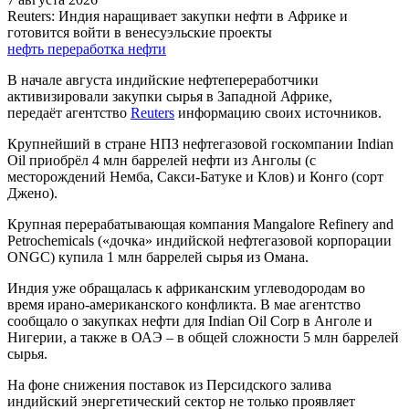
Reuters: Индия наращивает закупки нефти в Африке и
готовится войти в венесуэльские проекты
нефть
переработка нефти
В начале августа индийские нефтепереработчики
активизировали закупки сырья в Западной Африке,
передаёт агентство
Reuters
информацию своих источников.
Крупнейший в стране НПЗ нефтегазовой госкомпании Indian
Oil приобрёл 4 млн баррелей нефти из Анголы (с
месторождений Немба, Сакси-Батуке и Клов) и Конго (сорт
Джено).
Крупная перерабатывающая компания Mangalore Refinery and
Petrochemicals («дочка» индийской нефтегазовой корпорации
ONGC) купила 1 млн баррелей сырья из Омана.
Индия уже обращалась к африканским углеводородам во
время ирано-американского конфликта. В мае агентство
сообщало о закупках нефти для Indian Oil Corp в Анголе и
Нигерии, а также в ОАЭ – в общей сложности 5 млн баррелей
сырья.
На фоне снижения поставок из Персидского залива
индийский энергетический сектор не только проявляет