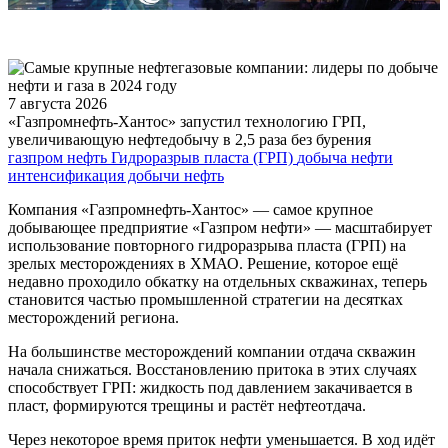
7 августа 2026
«Газпромнефть-Хантос» запустил технологию ГРП,
увеличивающую нефтедобычу в 2,5 раза без бурения
газпром нефть
Гидроразрыв пласта (ГРП)
добыча нефти
интенсификация добычи
нефть
Компания «Газпромнефть-Хантос» — самое крупное
добывающее предприятие «Газпром нефти» — масштабирует
использование повторного гидроразрыва пласта (ГРП) на
зрелых месторождениях в ХМАО. Решение, которое ещё
недавно проходило обкатку на отдельных скважинах, теперь
становится частью промышленной стратегии на десятках
месторождений региона.
На большинстве месторождений компании отдача скважин
начала снижаться. Восстановлению притока в этих случаях
способствует ГРП: жидкость под давлением закачивается в
пласт, формируются трещины и растёт нефтеотдача.
Через некоторое время приток нефти уменьшается. В ход идёт