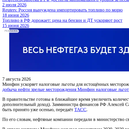
2 июля 2026
Reuters: Россия вынуждена импортировать топливо по морю
18 июня 2026
Топливо в РФ дорожает: цена на бензин и ДТ ускоряют рост
15 июня 2026
РЕКЛАМА
7 августа 2026
Минфин ускоряет налоговые льготы для истощённых месторо
добыча нефти
зрелые месторождения
Минфин
налоговые льго
В правительстве готовы в ближайшее время увеличить количес
дополнительный доход). Замминистра финансов РФ Алексей Саз
быть принято уже осенью, передаёт
ТАСС
.
По его словам, нефтяные компании передали в министерство св