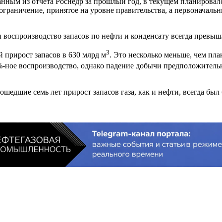
нным из отчёта Роснедр за прошлый год, в текущем планировалс
ограничение, принятое на уровне правительства, а первоначальн
 воспроизводство запасов по нефти и конденсату всегда превыш
3
й прирост запасов в 630 млрд м
. Это несколько меньше, чем пла
0%-ное воспроизводство, однако падение добычи предположитель
рошедшие семь лет прирост запасов газа, как и нефти, всегда бы