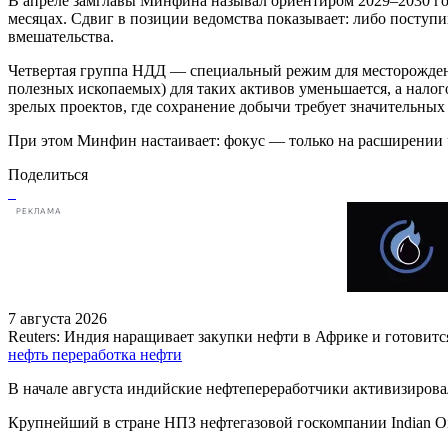
В апреле замглавы Минфина называл ориентиром 2029–2030 год
месяцах. Сдвиг в позиции ведомства показывает: либо поступ
вмешательства.
Четвертая группа НДД — специальный режим для месторождени
полезных ископаемых) для таких активов уменьшается, а нало
зрелых проектов, где сохранение добычи требует значительных в
При этом Минфин настаивает: фокус — только на расширении ч
Поделиться
РЕКЛАМА
7 августа 2026
Reuters: Индия наращивает закупки нефти в Африке и готовитс
нефть
переработка нефти
В начале августа индийские нефтепереработчики активизирова
Крупнейший в стране НПЗ нефтегазовой госкомпании Indian Oi