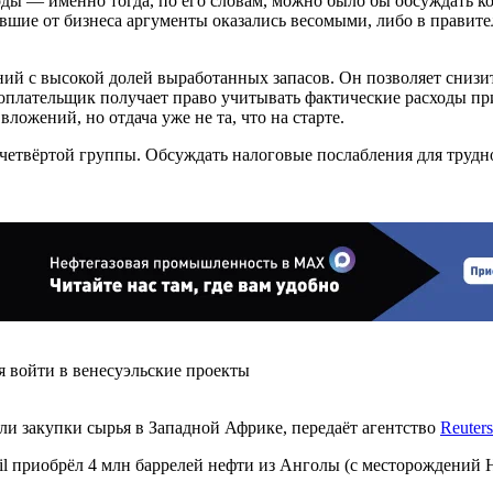
ы — именно тогда, по его словам, можно было бы обсуждать кор
ившие от бизнеса аргументы оказались весомыми, либо в правит
й с высокой долей выработанных запасов. Он позволяет снизит
гоплательщик получает право учитывать фактические расходы пр
ложений, но отдача уже не та, что на старте.
етвёртой группы. Обсуждать налоговые послабления для трудно
я войти в венесуэльские проекты
ли закупки сырья в Западной Африке, передаёт агентство
Reuters
l приобрёл 4 млн баррелей нефти из Анголы (с месторождений Н