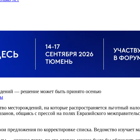
ждений — решение может быть принято осенью
ты
тво месторождений, на которые распространяется льготный нал
анов, общаясь с прессой на полях Евразийского межправительс
ои предложения по корректировке списка. Ведомство изучает ма