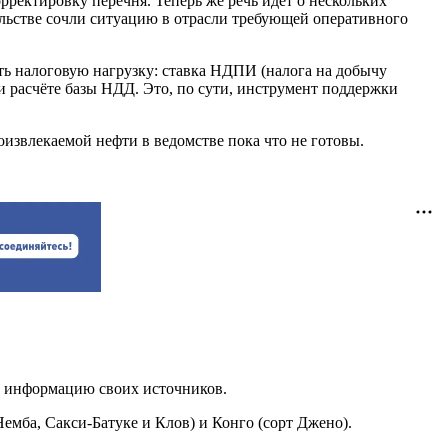
ректировку перечня. Теперь же речь идёт о нескольких
ельстве сочли ситуацию в отрасли требующей оперативного
ь налоговую нагрузку: ставка НДПИ (налога на добычу
и расчёте базы НДД. Это, по сути, инструмент поддержки
извлекаемой нефти в ведомстве пока что не готовы.
информацию своих источников.
емба, Сакси-Батуке и Клов) и Конго (сорт Джено).