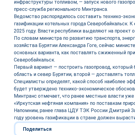
инфраструктуры топливом, — запуск нового газопро
пресс-служба регионального Минтранса.
Ведомство распорядилось составить технико-экон
газификации котельных города Северобайкальск. К 
2025 году. Власти республики выделяют на проект ок
По словам министра по развитию транспорта, энер
хозяйства Бурятии Александра Гоге, сейчас минист
основных варианта, как поставлять сжиженный при
Северобайкальск.
Первый вариант — построить газопровод, который
область и север Бурятии, второй — доставлять топ
Специалисты определят, какой способ наиболее эфф
будет утверждено технико-экономическое обоснов
Минтранс отмечает, что ранее местные власти уже
«Иркутская нефтяная компания» по поставкам приро
Напомним, ранее глава ЦДУ ТЭК России Дмитрий 
году уровень газификации в стране должен выраст
Поделиться