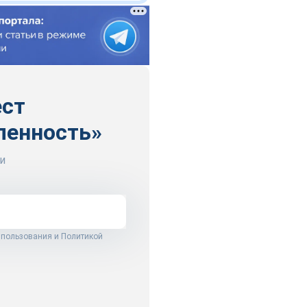
ест
ленность»
и
 пользования
и
Политикой