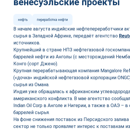
венесуэльские проекты
нефть
переработка нефти
В начале августа индийские нефтепереработчики а
сырья в Западной Африке, передаёт агентство
Reut
источников.
Крупнейший в стране НПЗ нефтегазовой госкомпании 
баррелей нефти из Анголы (с месторождений Немба,
Конго (сорт Джено).
Крупная перерабатывающая компания Mangalore Refin
(«дочка» индийской нефтегазовой корпорации ONGC)
сырья из Омана.
Индия уже обращалась к африканским углеводорода
американского конфликта. В мае агентство сообщал
Indian Oil Corp в Анголе и Нигерии, а также в ОАЭ –
баррелей сырья.
На фоне снижения поставок из Персидского залива
сектор не только проявляет интерес к поставкам из