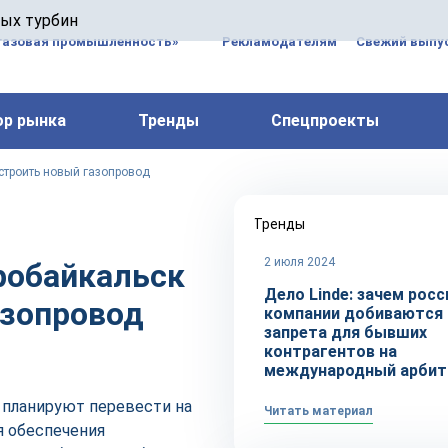
 паровых турбин, комплексным ремонтом, восстановлени
вых турбин
 компрессоров, которые работают на нефтегазовых, неф
газовая промышленность»
Рекламодателям
Свежий выпус
ор рынка
Тренды
Спецпроекты
остроить новый газопровод
Тренды
2 июля 2024
еробайкальск
Дело Linde: зачем рос
азопровод
компании добиваются
запрета для бывших
контрагентов на
международный арби
 планируют перевести на
Читать материал
я обеспечения