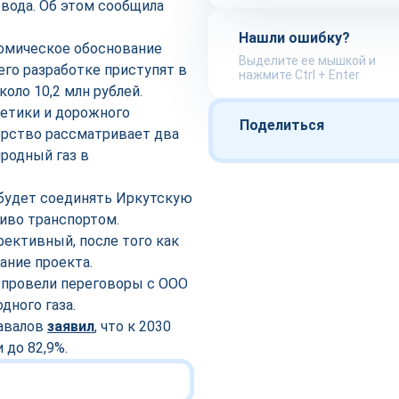
вода. Об этом сообщила
Нашли ошибку?
омическое обоснование
Выделите ее мышкой и
его разработке приступят в
нажмите Ctrl + Enter
оло 10,2 млн рублей.
гетики и дорожного
Поделиться
ерство рассматривает два
родный газ в
 будет соединять Иркутскую
ливо транспортом.
ективный, после того как
ание проекта.
 провели переговоры с ООО
дного газа.
Завалов
заявил
, что к 2030
и до 82,9%.