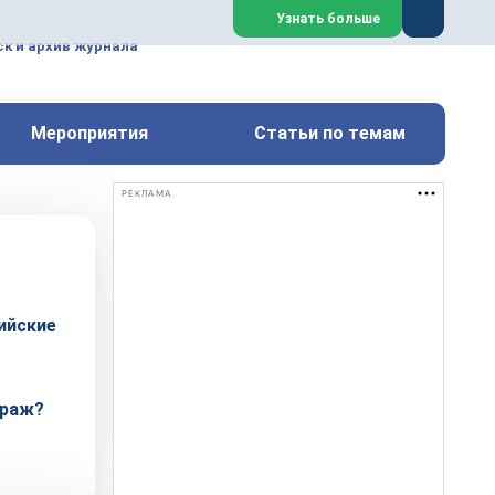
ем, техническим обслуживанием
Узнать больше
техимических, металлургических
к и архив журнала
Перейти на сайт
Закрыть
Мероприятия
Статьи по темам
РЕКЛАМА
сийские
траж?