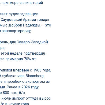
сном море и египетский
ляет судовладельцев
 Саудовской Аравии теперь
 и мыс Доброй Надежды — это
транспортировку,
ррель, для Северо-Западной
ра.
 этой неделе подтвердил,
это примерно 70% от
лился впервые с 1985 года.
 публиковало Bloomberg.
е и перебои с экспортом из
и. Ранее в 2026 году
800 тыс. б/с.
в июле импорт оттуда вырос
/с в начале года.