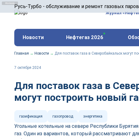
ООО «Русь-Турбо» занимается сервисом газовых и
Русь-Турбо - обслуживание и ремонт газовых паро
оборудования ТЭС, зарубежных поршневых машин и
Журнал «Нефте
и других предприятиях.
https://russturbo.ru/
Реклама. ООО «Русь-Турбо», ИНН 7802588950
Новости
Нефтегаз 2026
Обз
erid: F7NfYUJCUneVdwPs4znf
Главная
→
Новости
→
Для поставок газа в Северобайкальск могут п
7 октября 2024
Для поставок газа в Сев
могут построить новый г
газификация
газопровод
энергетика
Угольные котельные на севере Республики Бурятия
газ. Один из вариантов, который рассматривают дл