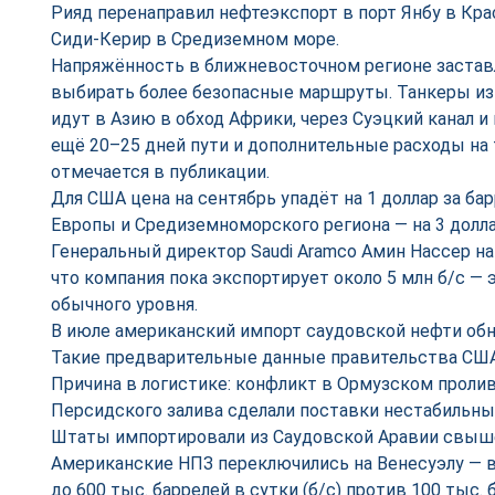
Рияд перенаправил нефтеэкспорт в порт Янбу в Кра
Сиди-Керир в Средиземном море.
Напряжённость в ближневосточном регионе застав
выбирать более безопасные маршруты. Танкеры из
идут в Азию в обход Африки, через Суэцкий канал
ещё 20–25 дней пути и дополнительные расходы на 
отмечается в публикации.
Для США цена на сентябрь упадёт на 1 доллар за ба
Европы и Средиземноморского региона — на 3 долла
Генеральный директор Saudi Aramco Амин Нассер на
что компания пока экспортирует около 5 млн б/с — 
обычного уровня.
В июле американский импорт саудовской нефти обну
Такие предварительные данные правительства США
Причина в логистике: конфликт в Ормузском пролив
Персидского залива сделали поставки нестабильным
Штаты импортировали из Саудовской Аравии свыше 
Американские НПЗ переключились на Венесуэлу — 
до 600 тыс. баррелей в сутки (б/с) против 100 тыс. б