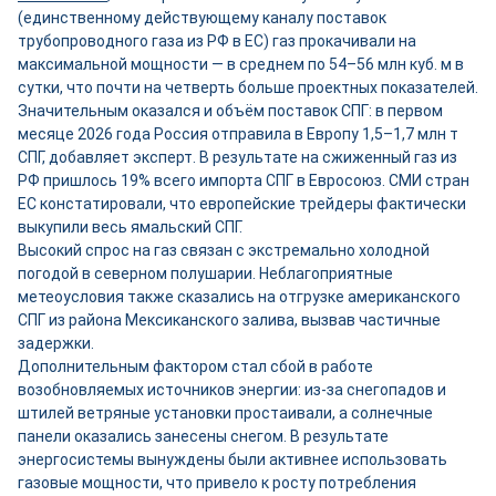
(единственному действующему каналу поставок
трубопроводного газа из РФ в ЕС) газ прокачивали на
максимальной мощности — в среднем по 54–56 млн куб. м в
сутки, что почти на четверть больше проектных показателей.
Значительным оказался и объём поставок СПГ: в первом
месяце 2026 года Россия отправила в Европу 1,5–1,7 млн т
СПГ, добавляет эксперт. В результате на сжиженный газ из
РФ пришлось 19% всего импорта СПГ в Евросоюз. СМИ стран
ЕС констатировали, что европейские трейдеры фактически
выкупили весь ямальский СПГ.
Высокий спрос на газ связан с экстремально холодной
погодой в северном полушарии. Неблагоприятные
метеоусловия также сказались на отгрузке американского
СПГ из района Мексиканского залива, вызвав частичные
задержки.
Дополнительным фактором стал сбой в работе
возобновляемых источников энергии: из‑за снегопадов и
штилей ветряные установки простаивали, а солнечные
панели оказались занесены снегом. В результате
энергосистемы вынуждены были активнее использовать
газовые мощности, что привело к росту потребления