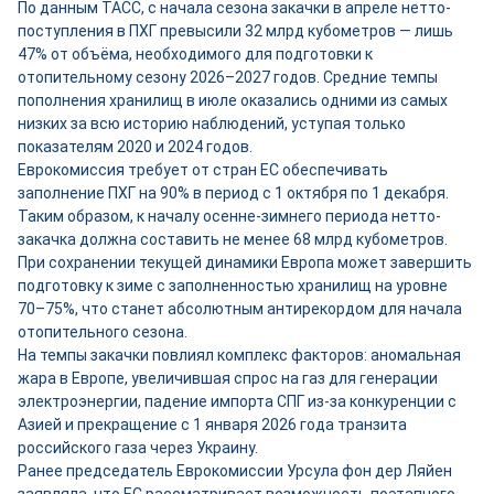
По данным ТАСС, с начала сезона закачки в апреле нетто-
поступления в ПХГ превысили 32 млрд кубометров — лишь
47% от объёма, необходимого для подготовки к
отопительному сезону 2026–2027 годов. Средние темпы
пополнения хранилищ в июле оказались одними из самых
низких за всю историю наблюдений, уступая только
показателям 2020 и 2024 годов.
Еврокомиссия требует от стран ЕС обеспечивать
заполнение ПХГ на 90% в период с 1 октября по 1 декабря.
Таким образом, к началу осенне-зимнего периода нетто-
закачка должна составить не менее 68 млрд кубометров.
При сохранении текущей динамики Европа может завершить
подготовку к зиме с заполненностью хранилищ на уровне
70–75%, что станет абсолютным антирекордом для начала
отопительного сезона.
На темпы закачки повлиял комплекс факторов: аномальная
жара в Европе, увеличившая спрос на газ для генерации
электроэнергии, падение импорта СПГ из-за конкуренции с
Азией и прекращение с 1 января 2026 года транзита
российского газа через Украину.
Ранее председатель Еврокомиссии Урсула фон дер Ляйен