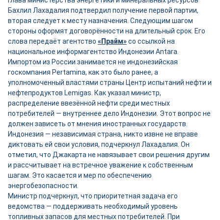
Глава министерства энергетики и минеральных ресурсов
Бахлил Лахадалия подтвердил получение первой партии,
вторая следует к месту назначения. Следующим шагом
стороны оформят договорённости на длительный срок. Его
слова передаёт агентство
«Прайм»
со ссылкой на
национальное информагентство Индонезии Antara.
Импортом из России занимается не индонезийская
госкомпания Pertamina, как это было ранее, а
уполномоченный властями страны Центр испытаний нефти и
нефтепродуктов Lemigas. Как указал министр,
распределение ввезённой нефти среди местных
потребителей — внутреннее дело Индонезии. Этот вопрос не
должен зависеть от мнения иностранных государств.
Индонезия — независимая страна, никто извне не вправе
диктовать ей свои условия, подчеркнул Лахадалия. Он
отметил, что Джакарта не навязывает свои решения другим
и рассчитывает на встречное уважение к собственным
шагам. Это касается и мер по обеспечению
энергобезопасности.
Министр подчеркнул, что приоритетная задача его
ведомства — поддерживать необходимый уровень
топливных запасов для местных потребителей. При