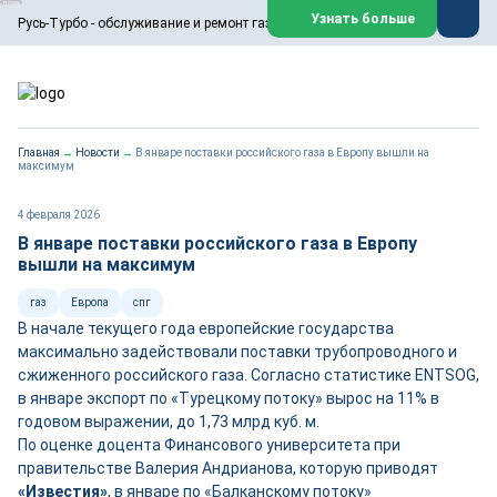
ООО «Русь-Турбо» занимается сервисом газовых и паровых
Узнать больше
Русь-Турбо - обслуживание и ремонт газовых паровых турбин
турбин, комплексным ремонтом, восстановлением,
техническим обслуживанием оборудования ТЭС,
зарубежных поршневых машин и компрессоров, которые
работают на нефтегазовых, нефтехимических,
металлургических и других предприятиях.
https://russturbo.ru/
Реклама. ООО «Русь-Турбо», ИНН 7802588950
Главная
→
Новости
→
В январе поставки российского газа в Европу вышли на
erid: F7NfYUJCUneVdwPs4znf
максимум
Перейти на сайт
Закрыть
4 февраля 2026
В январе поставки российского газа в Европу
вышли на максимум
газ
Европа
спг
В начале текущего года европейские государства
максимально задействовали поставки трубопроводного и
сжиженного российского газа. Согласно статистике ENTSOG,
в январе экспорт по «Турецкому потоку» вырос на 11% в
годовом выражении, до 1,73 млрд куб. м.
По оценке доцента Финансового университета при
правительстве Валерия Андрианова, которую приводят
«Известия»
, в январе по «Балканскому потоку»