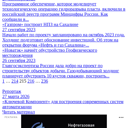
Программное обеспечение, которое моделирует
технологическую операцию гидроразрыва пласта, включили в
российский реестр программ Минцифры России. Как
сообщили в...
«Газпром» построит НПЗ на Сахалине
27 сентября 2023
Начало работ по проекту запланировано на октябрь 2023 года.
Холдинг подготовит обоснование инвестиций. Об этом на
открытии форума «Нефть и газ Сахалина»...
«Новатэк» начнёт обустройство Геофизического
месторождения
26 сентября 2023
Главгосэкспертиза России дала добро на проект по
строительству объектов добычи. Газодобывающий холдинг
планирует обустроить 10 кустов скважин, построить...
Пагинация
1
…
214
215
216
…
236
записей
Репортаж
27 марта 2026
«Ключевой Компонент» для построения современных систем
автоматизации
Читать материал
РЕКЛАМА