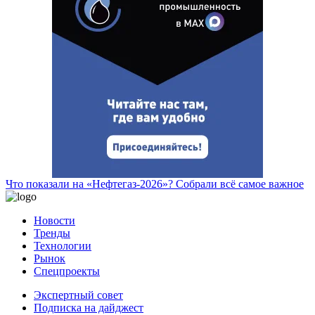
Что показали на «Нефтегаз-2026»? Собрали всё самое важное
Новости
Тренды
Технологии
Рынок
Спецпроекты
Экспертный совет
Подписка на дайджест