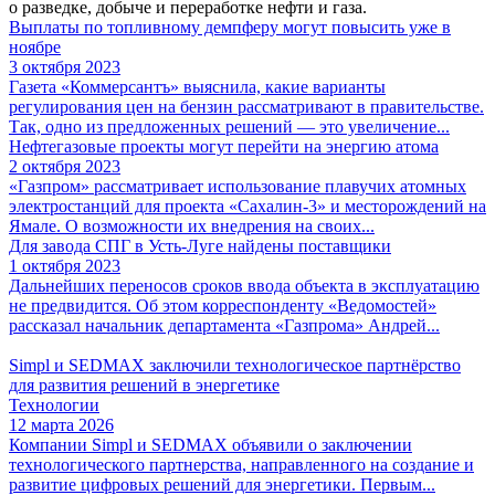
о разведке, добыче и переработке нефти и газа.
Выплаты по топливному демпферу могут повысить уже в
ноябре
3 октября 2023
Газета «Коммерсантъ» выяснила, какие варианты
регулирования цен на бензин рассматривают в правительстве.
Так, одно из предложенных решений — это увеличение...
Нефтегазовые проекты могут перейти на энергию атома
2 октября 2023
«Газпром» рассматривает использование плавучих атомных
электростанций для проекта «Сахалин-3» и месторождений на
Ямале. О возможности их внедрения на своих...
Для завода СПГ в Усть-Луге найдены поставщики
1 октября 2023
Дальнейших переносов сроков ввода объекта в эксплуатацию
не предвидится. Об этом корреспонденту «Ведомостей»
рассказал начальник департамента «Газпрома» Андрей...
Simpl и SEDMAX заключили технологическое партнёрство
для развития решений в энергетике
Технологии
12 марта 2026
Компании Simpl и SEDMAX объявили о заключении
технологического партнерства, направленного на создание и
развитие цифровых решений для энергетики. Первым...