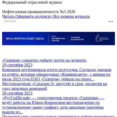
Федеральный отраслевой журнал
Нефтегазовая промышленность №3 2026
Читать
Оформить подписку
Все номера журнала
РЕКЛАМА
«Газпром» сократил добычу почти на четверть
29 сентября 2023
Компания опубликовала итоги полугодия. Согласно данным
из отчёта, которые обнародовал «Коммерсантъ», с января по
июль 2023 года ПАО «Газпром» добыло на своих...
Месторождение «Сахалин-3» запустят в срок, несмотря на
уход западных компаний
28 сентября 2023
«РусГазШельф» — генподрядчик проекта «Газпрома» —
ведёт работы на Южно-Киринском месторождении по
установленному ранее графику, хотя западные партнёры
вышли из...
Правительство готовит новые изменения в работе топливного