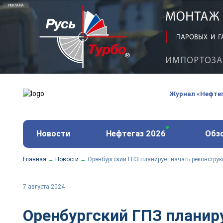
Русь-Турбо - обслуживание и ремонт газовых паро
ООО «Русь-Турбо» занимается сервисом газовых и
оборудования ТЭС, зарубежных поршневых машин и
Журнал «Нефте
и других предприятиях.
https://russturbo.ru/
Реклама. ООО «Русь-Турбо», ИНН 7802588950
Новости
Нефтегаз 2026
Обз
erid: F7NfYUJCUneVdwPs4znf
Главная
→
Новости
→
Оренбургский ГПЗ планирует начать реконстру
7 августа 2024
Оренбургский ГПЗ планир