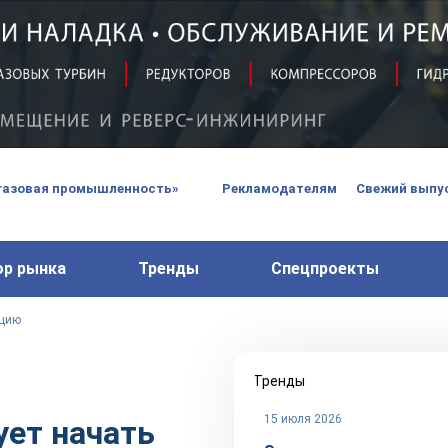
вых турбин
 паровых турбин, комплексным ремонтом, восстановлени
 компрессоров, которые работают на нефтегазовых, неф
газовая промышленность»
Рекламодателям
Свежий выпус
ор рынка
Тренды
Спецпроекты
кцию
Тренды
15 июля 2026
ует начать