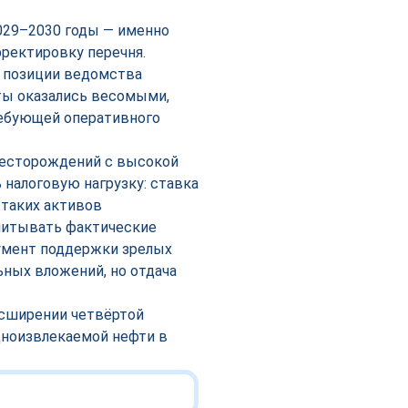
029–2030 годы — именно
рректировку перечня.
в позиции ведомства
ты оказались весомыми,
ребующей оперативного
месторождений с высокой
 налоговую нагрузку: ставка
 таких активов
учитывать фактические
румент поддержки зрелых
ьных вложений, но отдача
асширении четвёртой
дноизвлекаемой нефти в