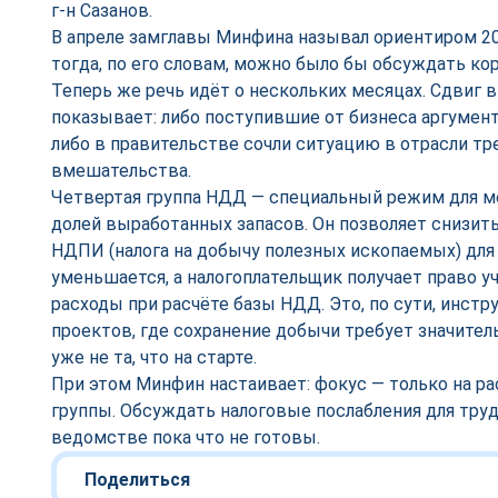
г-н Сазанов.
В апреле замглавы Минфина называл ориентиром 2
тогда, по его словам, можно было бы обсуждать ко
Теперь же речь идёт о нескольких месяцах. Сдвиг 
показывает: либо поступившие от бизнеса аргумен
либо в правительстве сочли ситуацию в отрасли т
вмешательства.
Четвертая группа НДД — специальный режим для 
долей выработанных запасов. Он позволяет снизить
НДПИ (налога на добычу полезных ископаемых) для
уменьшается, а налогоплательщик получает право 
расходы при расчёте базы НДД. Это, по сути, инст
проектов, где сохранение добычи требует значител
уже не та, что на старте.
При этом Минфин настаивает: фокус — только на р
группы. Обсуждать налоговые послабления для тру
ведомстве пока что не готовы.
Поделиться