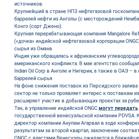
источников.
Крупнейший в стране НПЗ нефтегазовой госкомпании 
баррелей нефти из Анголы (с месторождений Немба,
Конго (сорт Джено).
Крупная перерабатывающая компания Mangalore Refin
(«дочка» индийской нефтегазовой корпорации ONGC)
сырья из Омана.
Индия уже обращалась к африканским углеводорода
американского конфликта. В мае агентство сообщал
Indian Oil Corp в Анголе и Нигерии, а также в ОАЭ –
баррелей сырья.
На фоне снижения поставок из Персидского залива
сектор не только проявляет интерес к поставкам из
расширяет участие в добывающих проектах за руб
Так, в управление индийской ONGC
могут передать
государственной венесуэльской компании PDVSA. 
директор компании Анупам Агарвал в ходе конфер
результатам за второй квартал, заключение соотв
ONGC с властями Венесуэлы ожидается в ближайшее