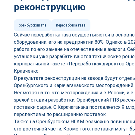
реконструкцию
оренбурский гпз
переработка газа
Сейчас переработка газа осуществляется в основн
оборудовании: его на предприятии 80%. Однако в 20
работа по его замене на отечественные аналоги. Се
установки уже разрабатываются технические решен
корпоративной газете «Переработка» директор Оре
Кравченко.
В результате реконструкции на заводе будут отдел
Оренбургского и Карачаганакского месторождений.
Несмотря на то, что месторождения и в России, и в
зрелой стадии разработки, Оренбургский ГПЗ расс
поставки сырья. С Карачаганака поставляется 9 млрд
перспективы по расширению поставок.
Также на Оренбургском НГКМ возможно повышение
его восточной части. Кроме того, поставки могут б