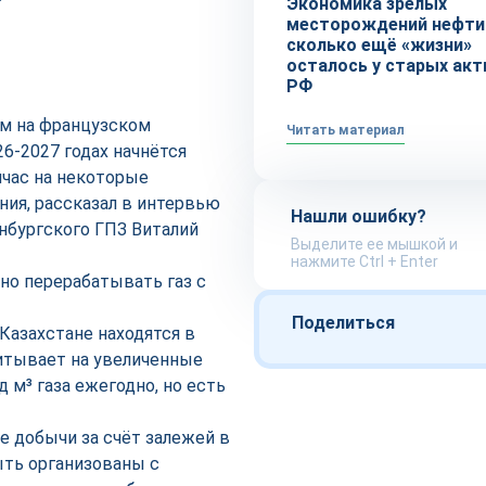
Экономика зрелых
месторождений нефти 
сколько ещё «жизни»
осталось у старых акт
РФ
ом на французском
Читать материал
26-2027 годах начнётся
йчас на некоторые
ия, рассказал в интервью
Нашли ошибку?
нбургского ГПЗ Виталий
Выделите ее мышкой и
нажмите Ctrl + Enter
ьно перерабатывать газ с
Поделиться
 Казахстане находятся в
читывает на увеличенные
 м³ газа ежегодно, но есть
 добычи за счёт залежей в
ыть организованы с