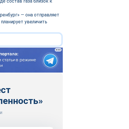
е состав газа близок к
ренбург» — она отправляет
 планирует увеличить
ест
ленность»
и