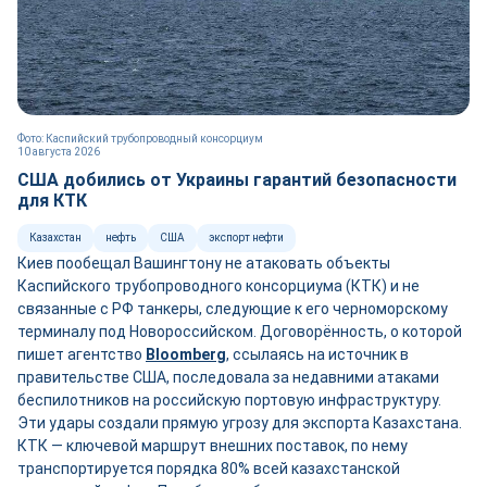
Фото: Каспийский трубопроводный консорциум
10 августа 2026
США добились от Украины гарантий безопасности
для КТК
Казахстан
нефть
США
экспорт нефти
Киев пообещал Вашингтону не атаковать объекты
Каспийского трубопроводного консорциума (КТК) и не
связанные с РФ танкеры, следующие к его черноморскому
терминалу под Новороссийском. Договорённость, о которой
пишет агентство
Bloomberg
, ссылаясь на источник в
правительстве США, последовала за недавними атаками
беспилотников на российскую портовую инфраструктуру.
Эти удары создали прямую угрозу для экспорта Казахстана.
КТК — ключевой маршрут внешних поставок, по нему
транспортируется порядка 80% всей казахстанской