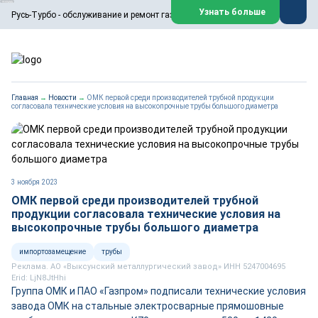
ООО «Русь-Турбо» занимается сервисом газовых и паровых
Узнать больше
Русь-Турбо - обслуживание и ремонт газовых паровых турбин
турбин, комплексным ремонтом, восстановлением,
техническим обслуживанием оборудования ТЭС,
зарубежных поршневых машин и компрессоров, которые
работают на нефтегазовых, нефтехимических,
металлургических и других предприятиях.
https://russturbo.ru/
Реклама. ООО «Русь-Турбо», ИНН 7802588950
Главная
→
Новости
→
ОМК первой среди производителей трубной продукции
erid: F7NfYUJCUneVdwPs4znf
согласовала технические условия на высокопрочные трубы большого диаметра
Перейти на сайт
Закрыть
3 ноября 2023
ОМК первой среди производителей трубной
продукции согласовала технические условия на
высокопрочные трубы большого диаметра
импортозамещение
трубы
Реклама. АО «Выксунский металлургический завод» ИНН 5247004695
Erid: LjN8JtHhi
Группа ОМК и ПАО «Газпром» подписали технические условия
завода ОМК на стальные электросварные прямошовные