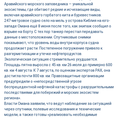
Аравийского морского заповедника — уникальной
экосистемы, где обитают редкие и исчезающие виды,
включая аравийского горбатого кита и буревестников.
247-метровое судно село на мель у острова Киблия на юго-
западе Омана ещё 8 июня после того, как экипаж сообщил о
взрыве на борту. С тех пор танкер перестал передавать
данные о местоположении. Спутниковые снимки
показывают, что уровень воды внутри корпуса судна
продолжает расти. Постепенное погружение привело к
разгерметизации и утечке нефтепродуктов.
Экологическая ситуация стремительно ухудшается.
Площадь пятна выросла с 45 кв. км 26 июля до примерно 600
кв. км 4 августа. К 7 августа, по оценкам экспертов PAX, она
достигла почти 800 кв. км. Правозащитные организации
предупредили о «непосредственной угрозе
беспрецедентной нефтяной катастрофы с разрушительными
последствиями для побережий и морских экосистем
региона».
Власти Омана заявили, что ведут наблюдение за ситуацией
через спутники, полевые исследования и технические
модели, а также готовы «реализовать необходимые