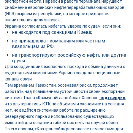
экспортной нефти. Перебои в работе терминала нарушают
снабжение европейских нефтеперерабатывающих заводов
(НПЗ) сырьём из республики, на которое приходится
значительная доля закупок.
Украина согласилась избегать ударов по судам, если они:
не находятся под санкциями Киева;
не принадлежат компаниям или частным
владельцам из РФ;
не транспортируют российскую нефть или другие
грузы.
Для координации безопасного прохода и обмена данными с
судоходными компаниями Украина создала специальные
каналы связи.
Тем временем Казахстан, осознавая риски, продолжает
работать над повышением устойчивости своей экспортной
системы. Глава «Казмунайгаза» Асхат Хасенов
подтвердил
,
что альтернативы КТК по объёмам и экономике на сегодня
нет, но ведётся системная работа по расширению
резервуарного парка и использованию существующих
ёмкостей для создания гибкой системы на случай сбоев.
По его словам, «Казтрансойл» располагает ёмкостями для