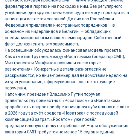
Сейчас ключевая проблема СМП — лимитирующая глубина
фарватеров в портах и на подходах к ним. Без регулярного
углубления дна крупнотоннажные суда не могут проходить, а
навигация остаётся сезонной. До сих пор Российская
Федерация привлекала иностранных подрядчиков — в
основном из Нидерландов и Бельгии, — обладающих
специализированным парком земснарядов. Собственный
флот должен снять эту зависимость.
На совещании обсуждалась финансовая модель проекта.
Как отметил Трутнев, между «Росатомом» (оператор СМП),
Минтрансом и Минфином возникли «некоторые
разночтения». Конкретные детали разногласий не
раскрываются, но вице-премьер дал ведомствам неделю на
их урегулирование, сформулировав соответствующие
поручения.
Напомним: президент Владимир Путин поручал
правительству совместно с «Росатомом» и «Новатэком»
проработать вопрос приобретения дноуглубительного флота
в 2026 году за счёт средств «Новатэка» с последующей
компенсацией затрат. «Росатом» уже провёл
предварительную оценку потребностей — для обслуживания
акватории СМП требуется не менее 15 судов и единиц