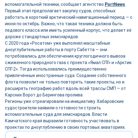
вспомогательной техники, сообщает агентство
PortNews
.
Первый этап предполагает закупку судов, способных
работать в короткий арктический навигационный период — с
июня по октябрь. Важно, что такая техника должна быть
ледового класса или иметь усиленный корпус, что делает её
дороже стандартных земснарядов.
С 2020 года «Росатом» уже выполнял масштабные
дноуглубительные работы в порту Сабетта — они
потребовались для обеспечения круглогодичного вывоза
сжиженного природного газа с проекта «Ямал СПГ» и «Арктик
СПГ-2». Тогда использовались преимущественно
привлечённые иностранные суда. Создание собственного
флота позволит не только повторять такие проекты, но и
расширять географию работ вдоль всей трассы СМП — от
Карских Ворот до Берингова пролива.
Регионы уже отреагировали на инициативу. Хабаровские
судостроители заявили о готовности строить
вспомогательные суда для земснарядов. Власти
Камчатского края выразили готовность участвовать в
проектах по дноуглублению в своих портовых акваториях.