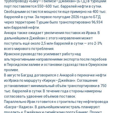
трубопроводу «Баку—Тбилиси—Джейхан» (БТД) в турецкий
порт поставляется 550–600 тыс. баррелей нефти в сутки.
Свободными остаются мощности ещ
е
примерно на 400 тыс.
баррелей в сутки. За первое полугодие 2026 года по БТД
через территорию Турции было транспортировано 96,934
млн баррелей нефти.
Анкара также ожидает увеличения поставок из Ирака. В
дальнейшем в Джейхан с этого направления может
поступать ещё около 2,5 млн баррелей в сутки — это 2-3%
всего мирового потребления.
Иракское руководство усиливает работу над
альтернативными направлениями экспорта после перебоев
в Персидском заливе и остановки судоходства в Ормузском
проливе.
В августе Багдад договорился с Анкарой о перекачке нефти
из Ирака по маршруту «Киркук—Джейхан». Соглашение
устанавливает минимальный объём транспортировки в 750
тыс. баррелей в сутки. В течение года стороны намерены
согласовать удвоение объёмов поставок.
Параллельно Ирак готовится к строительству нефтепровода
«Басра—Хадиса». В дальнейшем магистраль планируют
продлить к Джейхану и сирийскому порту Банияс. Проект