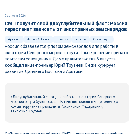
9 августа 2026
СМП получит свой дноуглубительный флот: Россия
перестанет зависеть от иностранных земснарядов
Арктика
Дальний Восток
Новатэк
росатом
Севморпуть
Россия обзаведётся флотом земснарядов для работы в
акватории Северного морского пути. Такое решение принято
по итогам совещания в Доме правительства 5 августа,
сооб
щ
ил
вице-премьер Юрий Трутнев. Он же курирует
развитие Дальнего Востока и Арктики.
«Дноуглубительный флот для работы в акватории Северного
морского пути будет создан. В течение недели мы доведём до
конца поручение президента Российской Федерации», —
заключил Трутнев.