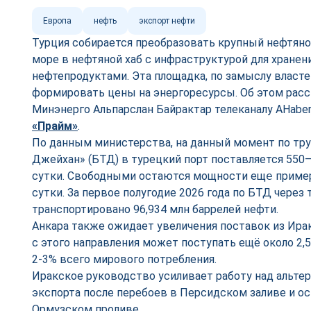
Европа
нефть
экспорт нефти
Турция собирается преобразовать крупный нефтян
море в нефтяной хаб с инфраструктурой для хранен
нефтепродуктами. Эта площадка, по замыслу власте
формировать цены на энергоресурсы. Об этом расс
Минэнерго Альпарслан Байрактар телеканалу AHaber
«Прайм»
.
По данным министерства, на данный момент по тр
Джейхан» (БТД) в турецкий порт поставляется 550–
сутки. Свободными остаются мощности ещ
е
пример
сутки. За первое полугодие 2026 года по БТД чере
транспортировано 96,934 млн баррелей нефти.
Анкара также ожидает увеличения поставок из Ира
с этого направления может поступать ещё около 2,5
2-3% всего мирового потребления.
Иракское руководство усиливает работу над альт
экспорта после перебоев в Персидском заливе и о
Ормузском проливе.