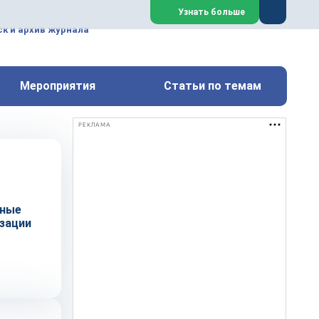
ем, техническим обслуживанием
Узнать больше
техимических, металлургических
к и архив журнала
Перейти на сайт
Закрыть
Мероприятия
Статьи по темам
РЕКЛАМА
сные
зации