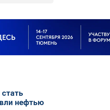
 стать
овли нефтью