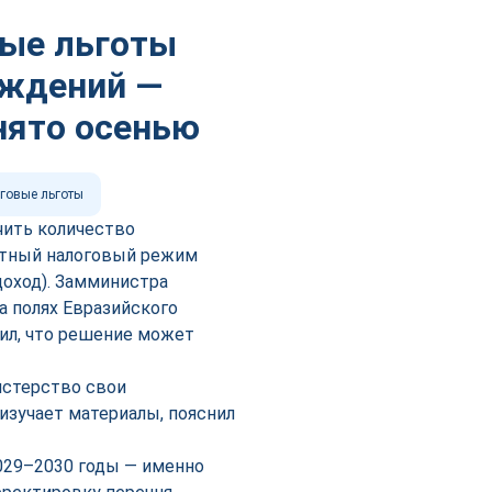
вые льготы
ождений —
нято осенью
говые льготы
чить количество
отный налоговый режим
доход). Замминистра
а полях Евразийского
ил, что решение может
истерство свои
изучает материалы, пояснил
029–2030 годы — именно