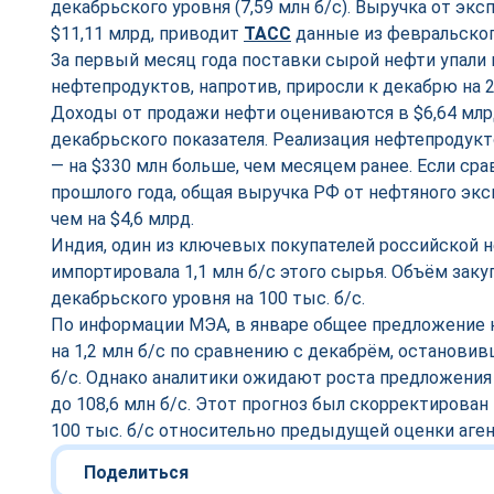
декабрьского уровня (7,59 млн б/с). Выручка от экс
$11,11 млрд, приводит
ТАСС
данные из февральског
За первый месяц года поставки сырой нефти упали н
нефтепродуктов, напротив, приросли к декабрю на 2
Доходы от продажи нефти оцениваются в $6,64 млр
декабрьского показателя. Реализация нефтепродукт
— на $330 млн больше, чем месяцем ранее. Если ср
прошлого года, общая выручка РФ от нефтяного экс
чем на $4,6 млрд.
Индия, один из ключевых покупателей российской н
импортировала 1,1 млн б/с этого сырья. Объём заку
декабрьского уровня на 100 тыс. б/с.
По информации МЭА, в январе общее предложение 
на 1,2 млн б/с по сравнению с декабрём, остановив
б/с. Однако аналитики ожидают роста предложения в
до 108,6 млн б/с. Этот прогноз был скорректирован
100 тыс. б/с относительно предыдущей оценки аген
Поделиться