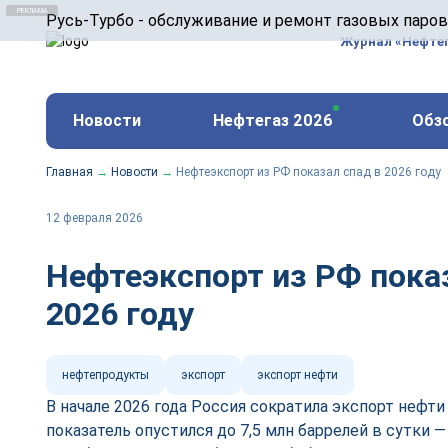
ООО «Русь-Турбо» занимается сервисом газовых и
Русь-Турбо - обслуживание и ремонт газовых паро
оборудования ТЭС, зарубежных поршневых машин и
Журнал «Нефте
и других предприятиях.
https://russturbo.ru/
Реклама. ООО «Русь-Турбо», ИНН 7802588950
Новости
Нефтегаз 2026
Обз
erid: F7NfYUJCUneVdwPs4znf
Главная
→
Новости
→
Нефтеэкспорт из РФ показал спад в 2026 году
12 февраля 2026
Нефтеэкспорт из РФ пока
2026 году
нефтепродукты
экспорт
экспорт нефти
В начале 2026 года Россия сократила экспорт нефти
показатель опустился до 7,5 млн баррелей в сутки —