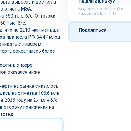
Нашли ошибку?
порта выросла и достигла
о отчёта МЭА.
Выделите ее мышкой и
нажмите Ctrl + Enter
а 350 тыс. б/с. Отгрузки
60 тыс. б/с.
д, что на $210 млн меньше
Поделиться
ов принесла РФ $4,47 млрд
авнивать с январём
порта сократилась более
ефти, в январе
пок оказался ниже
нефти на рынке снизилось
шись на отметке 106,6 млн
 2026 году на 2,4 млн б/с —
 в сторону понижения на
тства.