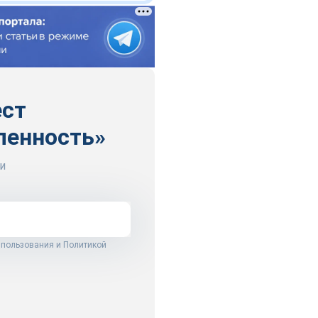
ест
ленность»
и
 пользования
и
Политикой