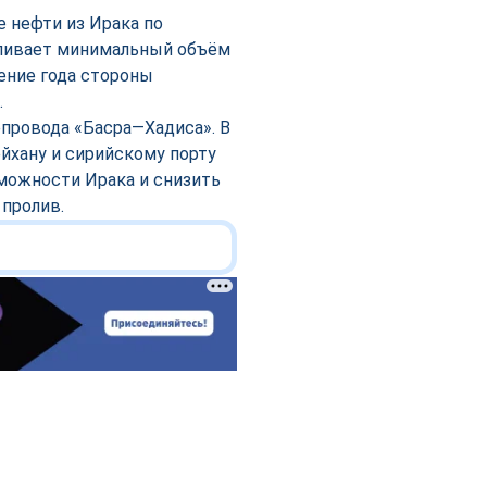
е нефти из Ирака по
ливает минимальный объём
чение года стороны
.
епровода «Басра—Хадиса». В
йхану и сирийскому порту
можности Ирака и снизить
пролив.