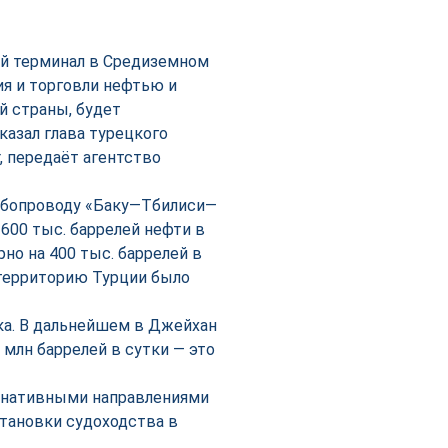
ой терминал в Средиземном
ия и торговли нефтью и
й страны, будет
казал глава турецкого
, передаёт агентство
убопроводу «Баку—Тбилиси—
600 тыс. баррелей нефти в
но на 400 тыс. баррелей в
з территорию Турции было
ка. В дальнейшем в Джейхан
 млн баррелей в сутки — это
ернативными направлениями
становки судоходства в