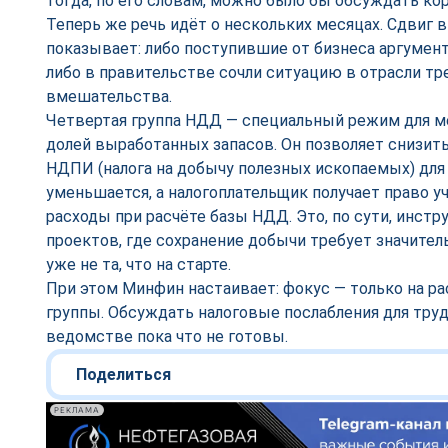
тогда, по его словам, можно было бы обсуждать ко
Теперь же речь идёт о нескольких месяцах. Сдвиг 
показывает: либо поступившие от бизнеса аргумен
либо в правительстве сочли ситуацию в отрасли т
вмешательства.
Четвертая группа НДД — специальный режим для 
долей выработанных запасов. Он позволяет снизить
НДПИ (налога на добычу полезных ископаемых) для
уменьшается, а налогоплательщик получает право 
расходы при расчёте базы НДД. Это, по сути, инст
проектов, где сохранение добычи требует значител
уже не та, что на старте.
При этом Минфин настаивает: фокус — только на р
группы. Обсуждать налоговые послабления для тру
ведомстве пока что не готовы.
Поделиться
РЕКЛАМА