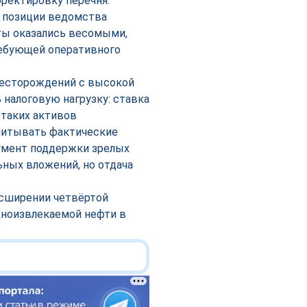
рректировку перечня.
в позиции ведомства
ты оказались весомыми,
ребующей оперативного
месторождений с высокой
 налоговую нагрузку: ставка
 таких активов
учитывать фактические
румент поддержки зрелых
ьных вложений, но отдача
асширении четвёртой
дноизвлекаемой нефти в