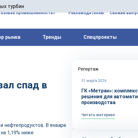
 паровых турбин, комплексным ремонтом, восстановлени
вых турбин
 компрессоров, которые работают на нефтегазовых, неф
газовая промышленность»
Рекламодателям
Свежий выпус
ор рынка
Тренды
Спецпроекты
Репортаж
31 марта 2026
зал спад в
ГК «Метран»: комплек
решения для автомати
производства
Читать материал
 и нефтепродуктов. В январе
 на 1,19% ниже