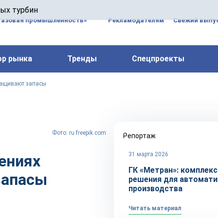
 паровых турбин, комплексным ремонтом, восстановлени
вых турбин
 компрессоров, которые работают на нефтегазовых, неф
газовая промышленность»
Рекламодателям
Свежий выпус
ор рынка
Тренды
Спецпроекты
ращивают запасы
Фото: ru.freepik.com
Репортаж
31 марта 2026
ениях
ГК «Метран»: комплек
запасы
решения для автомати
производства
Читать материал