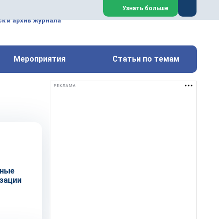
ем, техническим обслуживанием
Узнать больше
техимических, металлургических
к и архив журнала
Перейти на сайт
Закрыть
Мероприятия
Статьи по темам
РЕКЛАМА
сные
зации