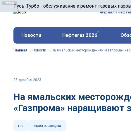
ООО «Русь-Турбо» занимается сервисом газовых и
Русь-Турбо - обслуживание и ремонт газовых паро
оборудования ТЭС, зарубежных поршневых машин и
Журнал «Нефте
и других предприятиях.
https://russturbo.ru/
Реклама. ООО «Русь-Турбо», ИНН 7802588950
Новости
Нефтегаз 2026
Обз
erid: F7NfYUJCUneVdwPs4znf
Главная
→
Новости
→
На ямальских месторождениях «Газпрома» на
26 декабря 2023
На ямальских месторожд
«Газпрома» наращивают 
газ
геологоразведка