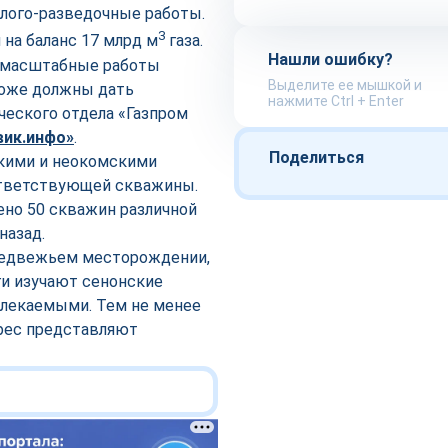
лого-разведочные работы.
3
 на баланс 17 млрд м
газа.
Нашли ошибку?
д масштабные работы
Выделите ее мышкой и
тоже должны дать
нажмите Ctrl + Enter
ческого отдела «Газпром
вик.инфо»
.
Поделиться
кими и неокомскими
ответствующей скважины.
ено 50 скважин различной
назад.
Медвежьем месторождении,
ги изучают сенонские
влекаемыми. Тем не менее
ерес представляют