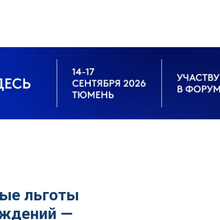
вые льготы
ождений —