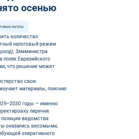
нято осенью
говые льготы
чить количество
отный налоговый режим
доход). Замминистра
а полях Евразийского
ил, что решение может
истерство свои
изучает материалы, пояснил
029–2030 годы — именно
рректировку перечня.
в позиции ведомства
ты оказались весомыми,
ребующей оперативного