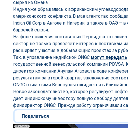
сырья из Омана.
Индия уже обращалась к африканским углеводорода
американского конфликта. В мае агентство сообщал
Indian Oil Corp в Анголе и Нигерии, а также в ОАЭ –
баррелей сырья.
На фоне снижения поставок из Персидского залива
сектор не только проявляет интерес к поставкам из
расширяет участие в добывающих проектах за руб
Так, в управление индийской ONGC
могут передать
государственной венесуэльской компании PDVSA. 
директор компании Анупам Агарвал в ходе конфер
результатам за второй квартал, заключение соотв
ONGC с властями Венесуэлы ожидается в ближайшее
Новое законодательство, которое регулирует нефте
даёт индийскому инвестору полную свободу деятел
финдиректор ONGC. Прежде работу ограничивали с
Поделиться
РЕКЛАМА