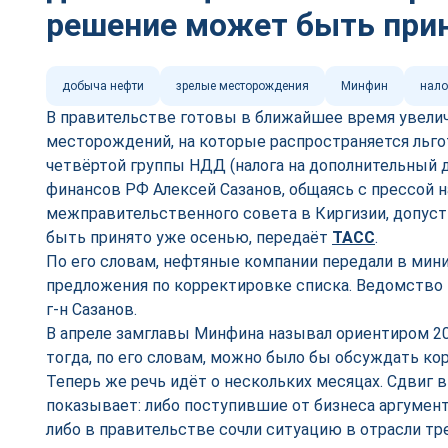
решение может быть при
добыча нефти
зрелые месторождения
Минфин
нало
В правительстве готовы в ближайшее время увели
месторождений, на которые распространяется льг
четвёртой группы НДД (налога на дополнительный 
финансов РФ Алексей Сазанов, общаясь с прессой н
межправительственного совета в Киргизии, допуст
быть принято уже осенью, передаёт
ТАСС
.
По его словам, нефтяные компании передали в мин
предложения по корректировке списка. Ведомство 
г-н Сазанов.
В апреле замглавы Минфина называл ориентиром 2
тогда, по его словам, можно было бы обсуждать ко
Теперь же речь идёт о нескольких месяцах. Сдвиг 
показывает: либо поступившие от бизнеса аргумен
либо в правительстве сочли ситуацию в отрасли т