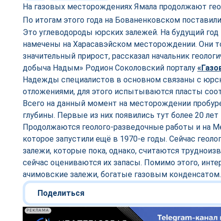
На газовых месторождениях Ямала продолжают гео
По итогам этого года на Бованенковском поставили
Это углеводороды юрских залежей. На будущий го
намечены на Харасавэйском месторождении. Они 
значительный прирост, рассказал начальник геологи
добыча Надым» Родион Соколовский порталу
«Газо
Надежды специалистов в основном связаны с юрс
отложениями, для этого испытываются пласты со
Всего на данный момент на месторождении пробур
глубины. Первые из них появились тут более 20 лет 
Продолжаются геолого-разведочные работы и на 
которое запустили ещё в 1970-е годы. Сейчас геоло
залежи, которые пока, однако, считаются трудноиз
сейчас оцениваются их запасы. Помимо этого, инт
ачимовские залежи, богатые газовым конденсатом.
Поделиться
РЕКЛАМА