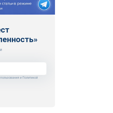
ест
ленность»
и
 пользования
и
Политикой