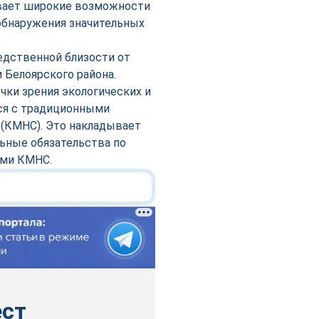
ывает широкие возможности
 обнаружения значительных
едственной близости от
 Белоярского района.
чки зрения экологических и
тся с традиционными
 (КМНС). Это накладывает
льные обязательства по
ями КМНС.
ест