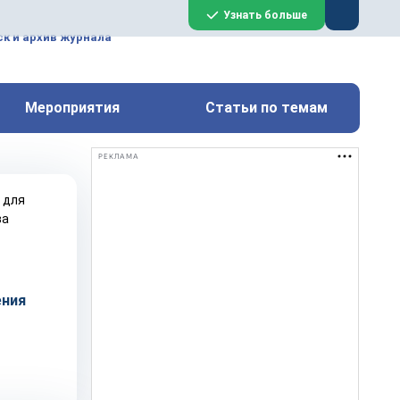
ем, техническим обслуживанием
Узнать больше
техимических, металлургических
к и архив журнала
Перейти на сайт
Закрыть
Мероприятия
Статьи по темам
РЕКЛАМА
ения