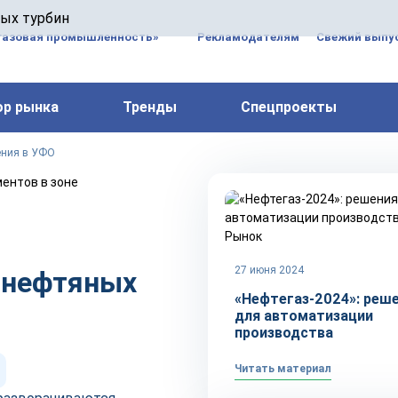
 паровых турбин, комплексным ремонтом, восстановлени
вых турбин
 компрессоров, которые работают на нефтегазовых, неф
газовая промышленность»
Рекламодателям
Свежий выпус
ор рынка
Тренды
Спецпроекты
ения в УФО
Рынок
27 июня 2024
 нефтяных
«Нефтегаз-2024»: реш
для автоматизации
производства
Читать материал