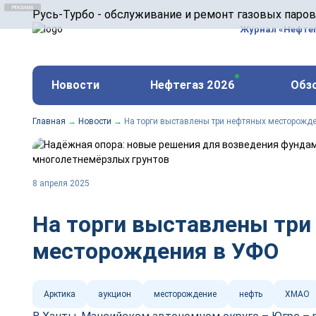
ООО «Русь-Турбо» занимается сервисом газовых и
Русь-Турбо - обслуживание и ремонт газовых паро
оборудования ТЭС, зарубежных поршневых машин и
Журнал «Нефте
и других предприятиях.
https://russturbo.ru/
Реклама. ООО «Русь-Турбо», ИНН 7802588950
Новости
Нефтегаз 2026
Обз
erid: F7NfYUJCUneVdwPs4znf
Главная
→
Новости
→
На торги выставлены три нефтяных месторожд
8 апреля 2025
На торги выставлены три
месторождения в УФО
Арктика
аукцион
месторождение
нефть
ХМАО