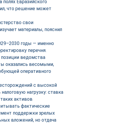
а полях Евразийского
ил, что решение может
истерство свои
изучает материалы, пояснил
029–2030 годы — именно
рректировку перечня.
в позиции ведомства
ты оказались весомыми,
ребующей оперативного
месторождений с высокой
 налоговую нагрузку: ставка
 таких активов
учитывать фактические
румент поддержки зрелых
ьных вложений, но отдача