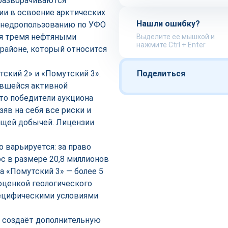
разворачиваются
ии в освоение арктических
Нашли ошибку?
о недропользованию по УФО
ия тремя нефтяными
Выделите ее мышкой и
нажмите Ctrl + Enter
районе, который относится
ский 2» и «Помутский 3».
Поделиться
гавшейся активной
то победители аукциона
яв на себя все риски и
ющей добычей. Лицензии
 варьируется: за право
с в размере 20,8 миллионов
за «Помутский 3» — более 5
 оценкой геологического
пецифическими условиями
, создаёт дополнительную