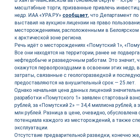
В Ханты-Мансийском автономном округе – Югре – 
масштабные торги, призванные привлечь инвестиц
недр. ИАА «УРА.РУ»
сообщает
, что Департамент п
выставил на аукцион лицензии на право пользован
месторождениями, расположенными в Белоярском 
к арктической зоне региона.
Речь идёт о месторождениях «Помутский 1», «Помут
Все они находятся на территории, ранее не подвер
нефтедобыче и разведочным работам. Это значит, ч
окажутся первопроходцами в освоении этих недр, вз
затраты, связанные с геологоразведкой и последу
предоставляются на внушительный срок — 25 лет.
Однако начальная цена данных лицензий значительно
разработки «Помутского 1» заявлен стартовый взно
рублей, за «Помутский 2» — 34,4 миллиона рублей, а 
млн рублей. Разница в цене, очевидно, обусловлена
потенциала каждого из месторождений, а также с
эксплуатации.
Отсутствие предварительной разведки, конечно же