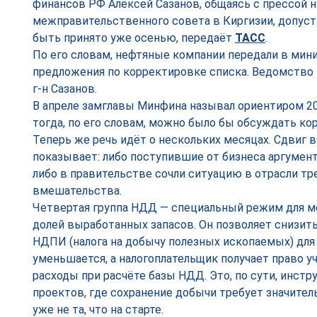
финансов РФ Алексей Сазанов, общаясь с прессой н
межправительственного совета в Киргизии, допуст
быть принято уже осенью, передаёт
ТАСС
.
По его словам, нефтяные компании передали в мин
предложения по корректировке списка. Ведомство 
г-н Сазанов.
В апреле замглавы Минфина называл ориентиром 2
тогда, по его словам, можно было бы обсуждать ко
Теперь же речь идёт о нескольких месяцах. Сдвиг 
показывает: либо поступившие от бизнеса аргумен
либо в правительстве сочли ситуацию в отрасли т
вмешательства.
Четвертая группа НДД — специальный режим для 
долей выработанных запасов. Он позволяет снизить
НДПИ (налога на добычу полезных ископаемых) для
уменьшается, а налогоплательщик получает право 
расходы при расчёте базы НДД. Это, по сути, инст
проектов, где сохранение добычи требует значител
уже не та, что на старте.