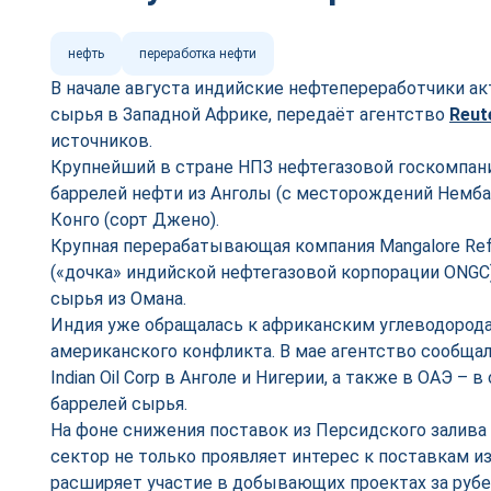
нефть
переработка нефти
В начале августа индийские нефтепереработчики а
сырья в Западной Африке, передаёт агентство
Reut
источников.
Крупнейший в стране НПЗ нефтегазовой госкомпании 
баррелей нефти из Анголы (с месторождений Немба,
Конго (сорт Джено).
Крупная перерабатывающая компания Mangalore Refin
(«дочка» индийской нефтегазовой корпорации ONGC)
сырья из Омана.
Индия уже обращалась к африканским углеводорода
американского конфликта. В мае агентство сообщал
Indian Oil Corp в Анголе и Нигерии, а также в ОАЭ –
баррелей сырья.
На фоне снижения поставок из Персидского залива
сектор не только проявляет интерес к поставкам из
расширяет участие в добывающих проектах за руб