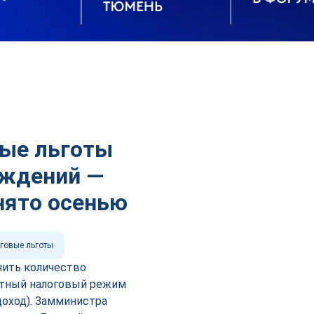
вые льготы
ождений —
нято осенью
говые льготы
чить количество
отный налоговый режим
доход). Замминистра