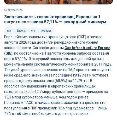
6 августа 2026
Заполненность газовых хранилищ Европы на 1
августа составила 57,11% — рекордный минимум
газ
Европа
спг
экспорт
Европейские подземные хранилища газа (ПХГ) в начале
августа 2026 года достигли рекордно низкого уровня
заполненности. Согласно данным
Gas Infrastructure Europe
(GIE)
, по состоянию на 1 августа уровень запасов составил
всего 57,11%. Это худший показатель для данной даты с
момента начала систематического мониторинга в 2011 году.
Текущий уровень заполненности на 16,4 процентного пункта
ниже среднего значения за последние пять лет и уступает
прошлогоднему показателю (68,9%) на 11,79 п. п. В
абсолютном выражении в европейских хранилищах
находится около 62,7 млрд кубометров газа — примерно на
13,3 млрд кубометров меньше, чем годом ранее.
По данным ТАСС, с начала сезона закачки в апреле нетто-
поступления в ПХГ превысили 32 млрд кубометров — лишь
47% от объёма, необходимого для подготовки к