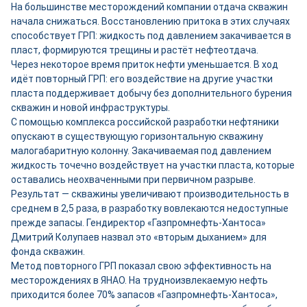
На большинстве месторождений компании отдача скважин
начала снижаться. Восстановлению притока в этих случаях
способствует ГРП: жидкость под давлением закачивается в
пласт, формируются трещины и растёт нефтеотдача.
Через некоторое время приток нефти уменьшается. В ход
идёт повторный ГРП: его воздействие на другие участки
пласта поддерживает добычу без дополнительного бурения
скважин и новой инфраструктуры.
С помощью комплекса российской разработки нефтяники
опускают в существующую горизонтальную скважину
малогабаритную колонну. Закачиваемая под давлением
жидкость точечно воздействует на участки пласта, которые
оставались неохваченными при первичном разрыве.
Результат — скважины увеличивают производительность в
среднем в 2,5 раза, в разработку вовлекаются недоступные
прежде запасы. Гендиректор «Газпромнефть-Хантоса»
Дмитрий Колупаев назвал это «вторым дыханием» для
фонда скважин.
Метод повторного ГРП показал свою эффективность на
месторождениях в ЯНАО. На трудноизвлекаемую нефть
приходится более 70% запасов «Газпромнефть-Хантоса»,