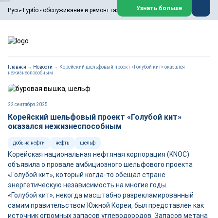
ООО «Русь-Турбо» занимается сервисом газовых и паровых
Узнать больше
Русь-Турбо - обслуживание и ремонт газовых паровых турбин
турбин, комплексным ремонтом, восстановлением,
техническим обслуживанием оборудования ТЭС,
зарубежных поршневых машин и компрессоров, которые
работают на нефтегазовых, нефтехимических,
металлургических и других предприятиях.
https://russturbo.ru/
Реклама. ООО «Русь-Турбо», ИНН 7802588950
Главная
→
Новости
→
Корейский шельфовый проект «Голубой кит» оказался
erid: F7NfYUJCUneVdwPs4znf
нежизнеспособным
Перейти на сайт
Закрыть
22 сентября 2025
Корейский шельфовый проект «Голубой кит»
оказался нежизнеспособным
добыча нефти
нефть
шельф
Корейская национальная нефтяная корпорация (KNOC)
объявила о провале амбициозного шельфового проекта
«Голубой кит», который когда-то обещал стране
энергетическую независимость на многие годы.
«Голубой кит», некогда масштабно разрекламированный
самим правительством Южной Кореи, был представлен как
источник огромных запасов углеводородов. Запасов метана