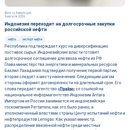
Фото: ru.freepik.com
6 августа 2026
Индонезия переходит на долгосрочные закупки
российской нефти
нефть
экспорт нефти
Республика подтверждает курс на диверсификацию
поставок сырья. Индонезийские власти готовят
долгосрочное соглашение для ввоза нефти из РФ.
Глава министерства энергетики и минеральных ресурсов
Бахлил Лахадалия подтвердил получение первой партии,
вторая следует к месту назначения. Следующим шагом
стороны оформят договорённости на длительный срок. Его
слова передаёт агентство
«Прайм»
со ссылкой на
национальное информагентство Индонезии Antara.
Импортом из России занимается не индонезийская
госкомпания Pertamina, как это было ранее, а
уполномоченный властями страны Центр испытаний нефти и
нефтепродуктов Lemigas. Как указал министр,
распределение ввезённой нефти среди местных