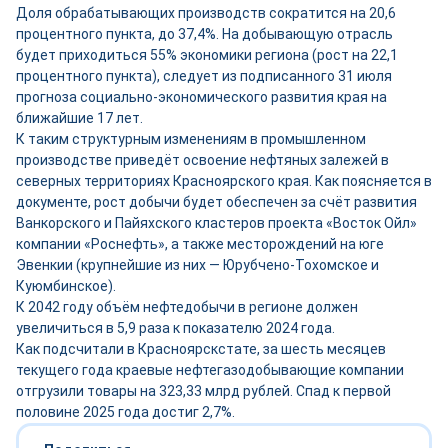
Доля обрабатывающих производств сократится на 20,6
процентного пункта, до 37,4%. На добывающую отрасль
будет приходиться 55% экономики региона (рост на 22,1
процентного пункта), следует из подписанного 31 июля
прогноза социально-экономического развития края на
ближайшие 17 лет.
К таким структурным изменениям в промышленном
производстве приведёт освоение нефтяных залежей в
северных территориях Красноярского края. Как поясняется в
документе, рост добычи будет обеспечен за счёт развития
Ванкорского и Пайяхского кластеров проекта «Восток Ойл»
компании «Роснефть», а также месторождений на юге
Эвенкии (крупнейшие из них — Юрубчено-Тохомское и
Куюмбинское).
К 2042 году объём нефтедобычи в регионе должен
увеличиться в 5,9 раза к показателю 2024 года.
Как подсчитали в Красноярскстате, за шесть месяцев
текущего года краевые нефтегазодобывающие компании
отгрузили товары на 323,33 млрд рублей. Спад к первой
половине 2025 года достиг 2,7%.