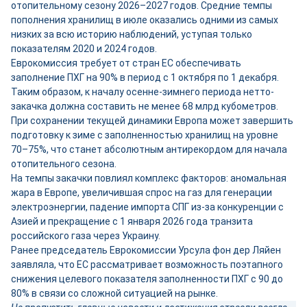
отопительному сезону 2026–2027 годов. Средние темпы
пополнения хранилищ в июле оказались одними из самых
низких за всю историю наблюдений, уступая только
показателям 2020 и 2024 годов.
Еврокомиссия требует от стран ЕС обеспечивать
заполнение ПХГ на 90% в период с 1 октября по 1 декабря.
Таким образом, к началу осенне-зимнего периода нетто-
закачка должна составить не менее 68 млрд кубометров.
При сохранении текущей динамики Европа может завершить
подготовку к зиме с заполненностью хранилищ на уровне
70–75%, что станет абсолютным антирекордом для начала
отопительного сезона.
На темпы закачки повлиял комплекс факторов: аномальная
жара в Европе, увеличившая спрос на газ для генерации
электроэнергии, падение импорта СПГ из-за конкуренции с
Азией и прекращение с 1 января 2026 года транзита
российского газа через Украину.
Ранее председатель Еврокомиссии Урсула фон дер Ляйен
заявляла, что ЕС рассматривает возможность поэтапного
снижения целевого показателя заполненности ПХГ с 90 до
80% в связи со сложной ситуацией на рынке.