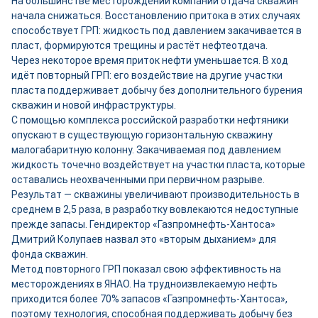
На большинстве месторождений компании отдача скважин
начала снижаться. Восстановлению притока в этих случаях
способствует ГРП: жидкость под давлением закачивается в
пласт, формируются трещины и растёт нефтеотдача.
Через некоторое время приток нефти уменьшается. В ход
идёт повторный ГРП: его воздействие на другие участки
пласта поддерживает добычу без дополнительного бурения
скважин и новой инфраструктуры.
С помощью комплекса российской разработки нефтяники
опускают в существующую горизонтальную скважину
малогабаритную колонну. Закачиваемая под давлением
жидкость точечно воздействует на участки пласта, которые
оставались неохваченными при первичном разрыве.
Результат — скважины увеличивают производительность в
среднем в 2,5 раза, в разработку вовлекаются недоступные
прежде запасы. Гендиректор «Газпромнефть-Хантоса»
Дмитрий Колупаев назвал это «вторым дыханием» для
фонда скважин.
Метод повторного ГРП показал свою эффективность на
месторождениях в ЯНАО. На трудноизвлекаемую нефть
приходится более 70% запасов «Газпромнефть-Хантоса»,
поэтому технология, способная поддерживать добычу без