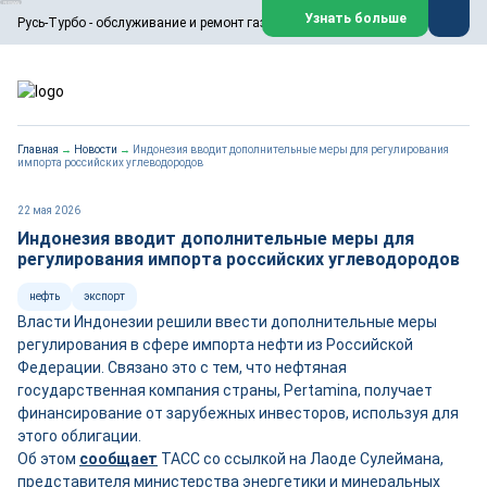
ООО «Русь-Турбо» занимается сервисом газовых и паровых
Узнать больше
Русь-Турбо - обслуживание и ремонт газовых паровых турбин
турбин, комплексным ремонтом, восстановлением,
техническим обслуживанием оборудования ТЭС,
зарубежных поршневых машин и компрессоров, которые
работают на нефтегазовых, нефтехимических,
металлургических и других предприятиях.
https://russturbo.ru/
Реклама. ООО «Русь-Турбо», ИНН 7802588950
Главная
→
Новости
→
Индонезия вводит дополнительные меры для регулирования
erid: F7NfYUJCUneVdwPs4znf
импорта российских углеводородов
Перейти на сайт
Закрыть
22 мая 2026
Индонезия вводит дополнительные меры для
регулирования импорта российских углеводородов
нефть
экспорт
Власти Индонезии решили ввести дополнительные меры
регулирования в сфере импорта нефти из Российской
Федерации. Связано это с тем, что нефтяная
государственная компания страны, Pertamina, получает
финансирование от зарубежных инвесторов, используя для
этого облигации.
Об этом
сообщает
ТАСС со ссылкой на Лаоде Сулеймана,
представителя министерства энергетики и минеральных