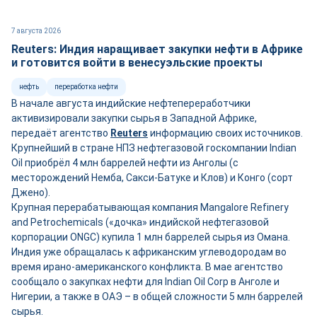
7 августа 2026
Reuters: Индия наращивает закупки нефти в Африке
и готовится войти в венесуэльские проекты
нефть
переработка нефти
В начале августа индийские нефтепереработчики
активизировали закупки сырья в Западной Африке,
передаёт агентство
Reuters
информацию своих источников.
Крупнейший в стране НПЗ нефтегазовой госкомпании Indian
Oil приобрёл 4 млн баррелей нефти из Анголы (с
месторождений Немба, Сакси-Батуке и Клов) и Конго (сорт
Джено).
Крупная перерабатывающая компания Mangalore Refinery
and Petrochemicals («дочка» индийской нефтегазовой
корпорации ONGC) купила 1 млн баррелей сырья из Омана.
Индия уже обращалась к африканским углеводородам во
время ирано-американского конфликта. В мае агентство
сообщало о закупках нефти для Indian Oil Corp в Анголе и
Нигерии, а также в ОАЭ – в общей сложности 5 млн баррелей
сырья.