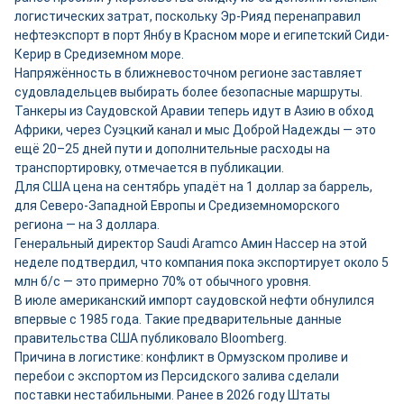
логистических затрат, поскольку Эр-Рияд перенаправил
нефтеэкспорт в порт Янбу в Красном море и египетский Сиди-
Керир в Средиземном море.
Напряжённость в ближневосточном регионе заставляет
судовладельцев выбирать более безопасные маршруты.
Танкеры из Саудовской Аравии теперь идут в Азию в обход
Африки, через Суэцкий канал и мыс Доброй Надежды — это
ещё 20–25 дней пути и дополнительные расходы на
транспортировку, отмечается в публикации.
Для США цена на сентябрь упадёт на 1 доллар за баррель,
для Северо-Западной Европы и Средиземноморского
региона — на 3 доллара.
Генеральный директор Saudi Aramco Амин Нассер на этой
неделе подтвердил, что компания пока экспортирует около 5
млн б/с — это примерно 70% от обычного уровня.
В июле американский импорт саудовской нефти обнулился
впервые с 1985 года. Такие предварительные данные
правительства США публиковало Bloomberg.
Причина в логистике: конфликт в Ормузском проливе и
перебои с экспортом из Персидского залива сделали
поставки нестабильными. Ранее в 2026 году Штаты