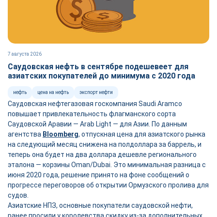
7 августа 2026
Саудовская нефть в сентябре подешевеет для
азиатских покупателей до минимума с 2020 года
нефть
цена на нефть
экспорт нефти
Саудовская нефтегазовая госкомпания Saudi Aramco
повышает привлекательность флагманского сорта
Саудовской Аравии — Arab Light — для Азии. По данным
агентства
Bloomberg
, отпускная цена для азиатского рынка
на следующий месяц снижена на полдоллара за баррель, и
теперь она будет на два доллара дешевле регионального
эталона — корзины Oman/Dubai. Это минимальная разница с
июня 2020 года, решение принято на фоне сообщений о
прогрессе переговоров об открытии Ормузского пролива для
судов.
Азиатские НПЗ, основные покупатели саудовской нефти,
ранее просили у королевства скидку из-за дополнительных