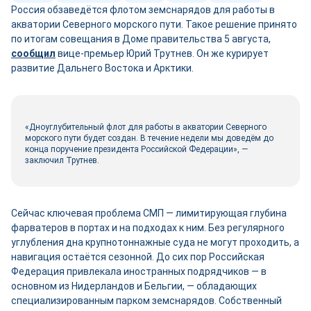
Россия обзаведётся флотом земснарядов для работы в
акватории Северного морского пути. Такое решение принято
по итогам совещания в Доме правительства 5 августа,
сооб
щ
ил
вице-премьер Юрий Трутнев. Он же курирует
развитие Дальнего Востока и Арктики.
«Дноуглубительный флот для работы в акватории Северного
морского пути будет создан. В течение недели мы доведём до
конца поручение президента Российской Федерации», —
заключил Трутнев.
Сейчас ключевая проблема СМП — лимитирующая глубина
фарватеров в портах и на подходах к ним. Без регулярного
углубления дна крупнотоннажные суда не могут проходить, а
навигация остаётся сезонной. До сих пор Российская
Федерация привлекала иностранных подрядчиков — в
основном из Нидерландов и Бельгии, — обладающих
специализированным парком земснарядов. Собственный