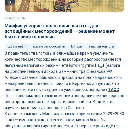
7 августа 2026
Минфин ускоряет налоговые льготы для
истощённых месторождений — решение может
быть принято осенью
добыча нефти
зрелые месторождения
Минфин
налоговые льготы
В правительстве готовы в ближайшее время увеличить
количество месторождений, на которые распространяется
льготный налоговый режим четвёртой группы НДД (налога
на дополнительный доход). Замминистра финансов РФ
Алексей Сазанов, общаясь с прессой на полях Евразийского
межправительственного совета в Киргизии, допустил, что
решение может быть принято уже осенью, передаёт
ТАСС
.
По его словам, нефтяные компании передали в министерство
свои предложения по корректировке списка. Ведомство
изучает материалы, пояснил г-н Сазанов.
В апреле замглавы Минфина называл ориентиром 2029–2030
годы — именно тогда, по его словам, можно было бы
обсуждать корректировку перечня. Теперь же речь идёт о