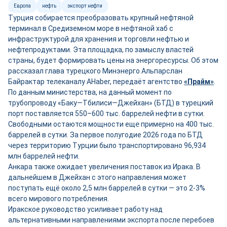
Европа
нефть
экспорт нефти
Турция собирается преобразовать крупный нефтяной
терминал в Средиземном море в нефтяной хаб с
инфраструктурой для хранения и торговли нефтью и
нефтепродуктами. Эта площадка, по замыслу властей
страны, будет формировать цены на энергоресурсы. Об этом
рассказал глава турецкого Минэнерго Альпарслан
Байрактар телеканалу AHaber, передаёт агентство
«Прайм»
.
По данным министерства, на данный момент по
трубопроводу «Баку—Тбилиси—Джейхан» (БТД) в турецкий
порт поставляется 550–600 тыс. баррелей нефти в сутки.
Свободными остаются мощности ещ
е
примерно на 400 тыс.
баррелей в сутки. За первое полугодие 2026 года по БТД
через территорию Турции было транспортировано 96,934
млн баррелей нефти.
Анкара также ожидает увеличения поставок из Ирака. В
дальнейшем в Джейхан с этого направления может
поступать ещё около 2,5 млн баррелей в сутки — это 2-3%
всего мирового потребления.
Иракское руководство усиливает работу над
альтернативными направлениями экспорта после перебоев