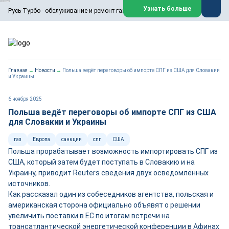
ООО «Русь-Турбо» занимается сервисом газовых и паровых
Узнать больше
Русь-Турбо - обслуживание и ремонт газовых паровых турбин
турбин, комплексным ремонтом, восстановлением,
техническим обслуживанием оборудования ТЭС,
зарубежных поршневых машин и компрессоров, которые
работают на нефтегазовых, нефтехимических,
металлургических и других предприятиях.
https://russturbo.ru/
Реклама. ООО «Русь-Турбо», ИНН 7802588950
Главная
→
Новости
→
Польша ведёт переговоры об импорте СПГ из США для Словакии
erid: F7NfYUJCUneVdwPs4znf
и Украины
Перейти на сайт
Закрыть
6 ноября 2025
Польша ведёт переговоры об импорте СПГ из США
для Словакии и Украины
газ
Европа
санкции
спг
США
Польша прорабатывает возможность импортировать СПГ из
США, который затем будет поступать в Словакию и на
Украину, приводит Reuters сведения двух осведомлённых
источников.
Как рассказал один из собеседников агентства, польская и
американская сторона официально объявят о решении
увеличить поставки в ЕС по итогам встречи на
трансатлантической энергетической конференции в Афинах