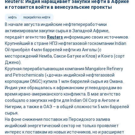
Reuters: Индия наращивает закупки нефти в Африке
и готовится войти в венесуэльские проекты
нефть
переработка нефти
В начале августа индийские нефтепереработчики
активизировали закупки сырья в Западной Африке,
передаёт агентство
Reuters
информацию своих источников.
Крупнейший в стране НПЗ нефтегазовой госкомпании Indian
Oil приобрёл 4 млн баррелей нефти из Анголы (с
месторождений Немба, Сакси-Батуке и Клов) и Конго (сорт
Джено).
Крупная перерабатывающая компания Mangalore Refinery
and Petrochemicals («дочка» индийской нефтегазовой
корпорации ONGC) купила 1 млн баррелей сырья из Омана.
Индия уже обращалась к африканским углеводородам во
время ирано-американского конфликта. В мае агентство
сообщало о закупках нефти для Indian Oil Corp в Анголе и
Нигерии, а также в ОАЭ – в общей сложности 5 млн баррелей
сырья.
На фоне снижения поставок из Персидского залива
индийский энергетический сектор не только проявляет
интерес к поставкам из новых источников, но и расширяет