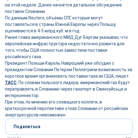
на этой неделе. Далее начнётся детальное обсуждение
поставок Словакии.
По данным Reuters, объёмы СПГ, которые могут
поставляться в страны Южной Европы через Польшу,
оцениваются в 4-5 млрд куб. м в год.
Ранее глава американского МИД Дуг Бергам указывал, что
европейская инфраструктура недостаточно развита для
того, чтобы США полностью заместили поставки
российского газа.
Президент Польши Кароль Навроцкий уже обсудил с
президентом Словакии Петером Пеллегрини возможность за
короткое время организовать поставки газа из США, пишет
ТАСС
. По словам польского лидера, американский газ будут
переправлять в Словакию через газопорт в Свиноуйсьце и
интерконнектор.
При этом, по мнению его словацкого коллеги, в
краткосрочной перспективе отказ Словакии от российских
энергоресурсов невозможен.
Поделиться