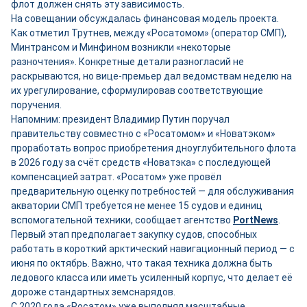
флот должен снять эту зависимость.
На совещании обсуждалась финансовая модель проекта.
Как отметил Трутнев, между «Росатомом» (оператор СМП),
Минтрансом и Минфином возникли «некоторые
разночтения». Конкретные детали разногласий не
раскрываются, но вице-премьер дал ведомствам неделю на
их урегулирование, сформулировав соответствующие
поручения.
Напомним: президент Владимир Путин поручал
правительству совместно с «Росатомом» и «Новатэком»
проработать вопрос приобретения дноуглубительного флота
в 2026 году за счёт средств «Новатэка» с последующей
компенсацией затрат. «Росатом» уже провёл
предварительную оценку потребностей — для обслуживания
акватории СМП требуется не менее 15 судов и единиц
вспомогательной техники, сообщает агентство
PortNews
.
Первый этап предполагает закупку судов, способных
работать в короткий арктический навигационный период — с
июня по октябрь. Важно, что такая техника должна быть
ледового класса или иметь усиленный корпус, что делает её
дороже стандартных земснарядов.
С 2020 года «Росатом» уже выполнял масштабные