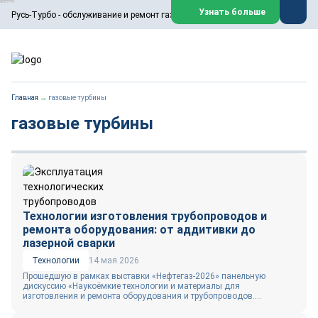
ООО «Русь-Турбо» занимается сервисом газовых и паровых
Узнать больше
Русь-Турбо - обслуживание и ремонт газовых паровых турбин
турбин, комплексным ремонтом, восстановлением,
техническим обслуживанием оборудования ТЭС,
зарубежных поршневых машин и компрессоров, которые
работают на нефтегазовых, нефтехимических,
металлургических и других предприятиях.
https://russturbo.ru/
Реклама. ООО «Русь-Турбо», ИНН 7802588950
Главная
→
газовые турбины
erid: F7NfYUJCUneVdwPs4znf
газовые турбины
Перейти на сайт
Закрыть
Технологии изготовления трубопроводов и
ремонта оборудования: от аддитивки до
лазерной сварки
Технологии
14 мая 2026
Прошедшую в рамках выставки «Нефтегаз-2026» панельную
дискуссию «Наукоёмкие технологии и материалы для
изготовления и ремонта оборудования и трубопроводов....